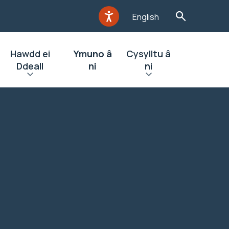
English
Hawdd ei
Ymuno â
Cysylltu â
Ddeall
ni
ni