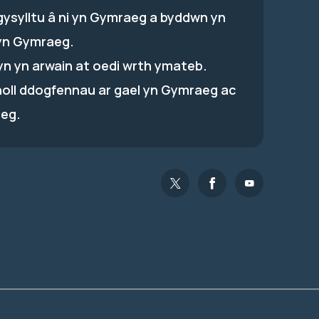
gysylltu â ni yn Gymraeg a byddwn yn
yn Gymraeg.
hyn yn arwain at oedi wrth ymateb.
holl ddogfennau ar gael yn Gymraeg ac
eg.