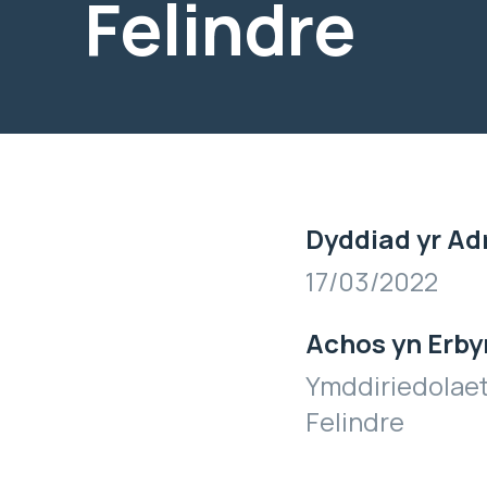
Felindre
Dyddiad yr Ad
17/03/2022
Achos yn Erby
Ymddiriedolaet
Felindre