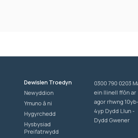
Dewislen Troedyn
0300 790 0203 M
ein llinell ffôn ar
Newyddion
agor rhwng 10yb
Ymuno â ni
4yp Dydd Llun -
Hygyrchedd
Dydd Gwener
Hysbysiad
Preifatrwydd