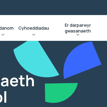
Er darparwyr
danom
Cyhoeddiadau
gwasanaeth
laeth
ol