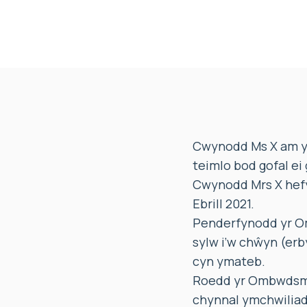
Cwynodd Ms X am y g
teimlo bod gofal ei
Cwynodd Mrs X hefy
Ebrill 2021.
Penderfynodd yr Om
sylw i’w chŵyn (erby
cyn ymateb.
Roedd yr Ombwdsmon
chynnal ymchwiliad