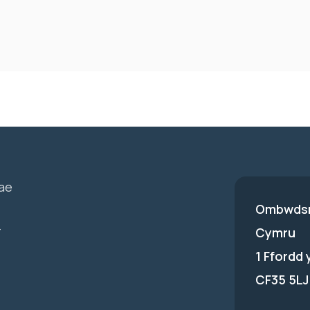
ae
Ombwdsm
-
Cymru
1 Ffordd
CF35 5LJ