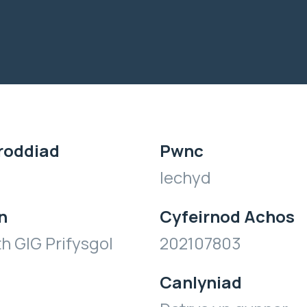
roddiad
Pwnc
Iechyd
n
Cyfeirnod Achos
h GIG Prifysgol
202107803
Canlyniad