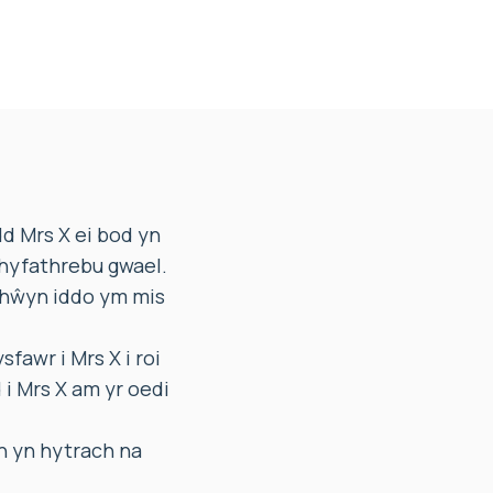
d Mrs X ei bod yn
chyfathrebu gwael.
chŵyn iddo ym mis
awr i Mrs X i roi
 i Mrs X am yr oedi
n yn hytrach na