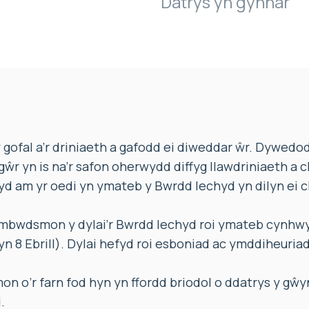
Datrys yn gynnar
ofal a’r driniaeth a gafodd ei diweddar ŵr. Dywedod
 gŵr yn is na’r safon oherwydd diffyg llawdriniaeth a 
d am yr oedi yn ymateb y Bwrdd Iechyd yn dilyn ei 
bwdsmon y dylai’r Bwrdd Iechyd roi ymateb cynhwysf
n 8 Ebrill). Dylai hefyd roi esboniad ac ymddiheuriad
 o’r farn fod hyn yn ffordd briodol o ddatrys y gŵy
.