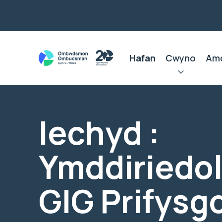
Hafan
Cwyno
Am
Iechyd :
Ymddiriedo
GIG Prifysg