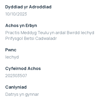
Dyddiad yr Adroddiad
10/10/2023
Achos yn Erbyn
Practis Meddyg Teulu yn ardal Bwrdd Iechyd
Prifysgol Betsi Cadwaladr
Pwnc
Iechyd
Cyfeirnod Achos
202303507
Canlyniad
Datrys yn gynnar