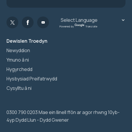
Powered by
Translate
Dewislen Troedyn
Newyddion
Ymuno â ni
Hygyrchedd
Hysbysiad Preifatrwydd
Cysylltu â ni
0300 790 0203 Mae ein llinell ffôn ar agor rhwng 10yb-
4yp Dydd Llun - Dydd Gwener