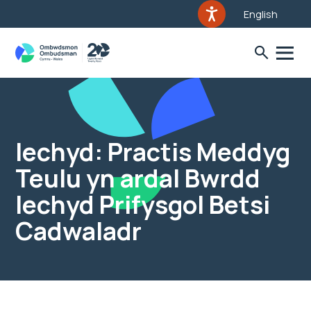
English
Iechyd: Practis Meddyg
Teulu yn ardal Bwrdd
Iechyd Prifysgol Betsi
Cadwaladr