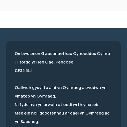
Ombwdsmon Gwasanaethau Cyhoeddus Cymru
1 Ffordd yr Hen Gae, Pencoed
CF35 5LJ
Gallwch gysylltu â ni yn Gymraeg a byddwn yn
ymateb yn Gymraeg.
Ni fydd hyn yn arwain at oedi wrth ymateb.
Mae ein holl ddogfennau ar gael yn Gymraeg ac
yn Saesneg.