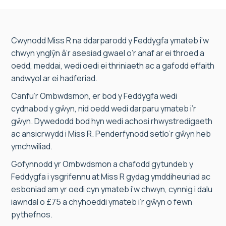
Cwynodd Miss R na ddarparodd y Feddygfa ymateb i’w
chwyn ynglŷn â’r asesiad gwael o’r anaf ar ei throed a
oedd, meddai, wedi oedi ei thriniaeth ac a gafodd effaith
andwyol ar ei hadferiad.
Canfu’r Ombwdsmon, er bod y Feddygfa wedi
cydnabod y gŵyn, nid oedd wedi darparu ymateb i’r
gŵyn. Dywedodd bod hyn wedi achosi rhwystredigaeth
ac ansicrwydd i Miss R. Penderfynodd setlo’r gŵyn heb
ymchwiliad.
Gofynnodd yr Ombwdsmon a chafodd gytundeb y
Feddygfa i ysgrifennu at Miss R gydag ymddiheuriad ac
esboniad am yr oedi cyn ymateb i’w chwyn, cynnig i dalu
iawndal o £75 a chyhoeddi ymateb i’r gŵyn o fewn
pythefnos.