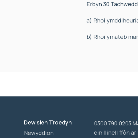
Erbyn 30 Tachwedd
a) Rhoi ymddiheuria
b) Rhoi ymateb man
Dewislen Troedyn
0300 790 0203 M
ein llinell ffôn ar
Newyddion