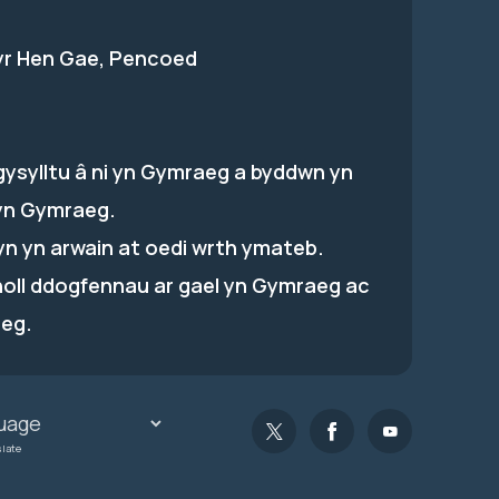
 yr Hen Gae, Pencoed
gysylltu â ni yn Gymraeg a byddwn yn
yn Gymraeg.
hyn yn arwain at oedi wrth ymateb.
holl ddogfennau ar gael yn Gymraeg ac
eg.
slate