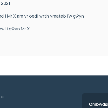
 2021
d i Mr X am yr oedi wrth ymateb i’w gŵyn
wl i gŵyn Mr X
ae
Ombwdsm