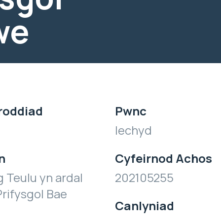
we
roddiad
Pwnc
Iechyd
n
Cyfeirnod Achos
 Teulu yn ardal
202105255
rifysgol Bae
Canlyniad