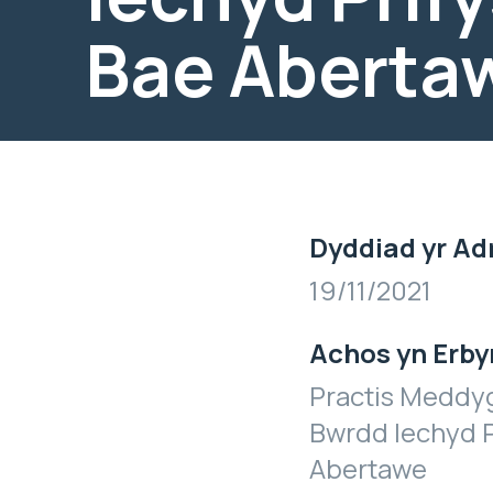
Bae Aberta
Dyddiad yr Ad
19/11/2021
Achos yn Erby
Practis Meddyg
Bwrdd Iechyd P
Abertawe