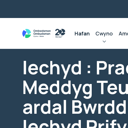
Hafan
Cwyno
Am
Iechyd : Pra
Meddyg Teu
ardal Bwrdd
Iechyd Prif