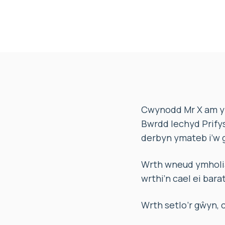
Cwynodd Mr X am y g
Bwrdd Iechyd Prify
derbyn ymateb i’w 
Wrth wneud ymholia
wrthi’n cael ei ba
Wrth setlo’r gŵyn, c