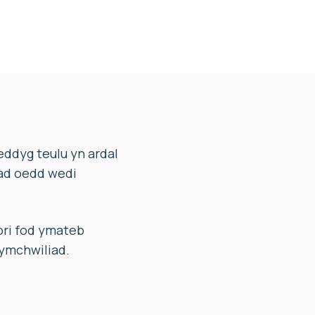
eddyg teulu yn ardal
nad oedd wedi
ori fod ymateb
 ymchwiliad.