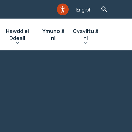
English
Hawdd ei
Ymuno â
Cysylltu â
Ddeall
ni
ni