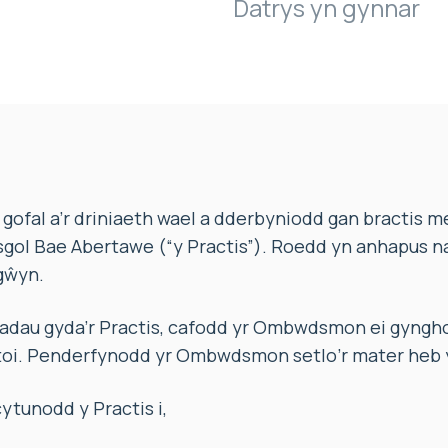
Datrys yn gynnar
ofal a’r driniaeth wael a dderbyniodd gan bractis m
sgol Bae Abertawe (“y Practis”). Roedd yn anhapus 
gŵyn.
dau gyda’r Practis, cafodd yr Ombwdsmon ei gyngh
ratoi. Penderfynodd yr Ombwdsmon setlo’r mater heb
ytunodd y Practis i,