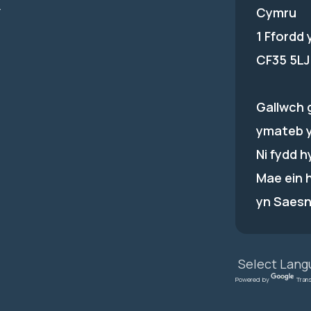
-
Cymru
1 Ffordd
CF35 5LJ
Gallwch 
ymateb 
Ni fydd 
Mae ein 
yn Saesn
Powered by
Tran