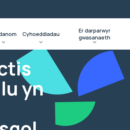
Er darparwyr
danom
Cyhoeddiadau
gwasanaeth
ctis
lu yn
ysgol