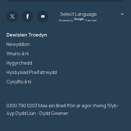
Powered by
Translate
Dewislen Troedyn
Newyddion
Ymuno â ni
Hygyrchedd
Hysbysiad Preifatrwydd
Cysylltu â ni
0300 790 0203 Mae ein llinell ffôn ar agor rhwng 10yb-
4yp Dydd Llun - Dydd Gwener