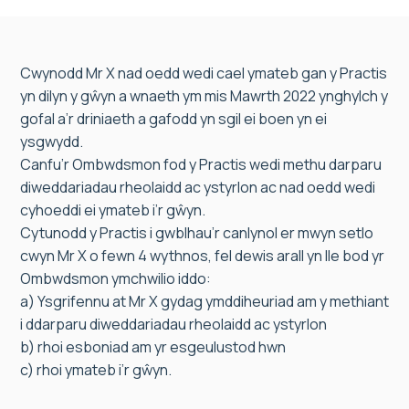
Cwynodd Mr X nad oedd wedi cael ymateb gan y Practis
yn dilyn y gŵyn a wnaeth ym mis Mawrth 2022 ynghylch y
gofal a’r driniaeth a gafodd yn sgil ei boen yn ei
ysgwydd.
Canfu’r Ombwdsmon fod y Practis wedi methu darparu
diweddariadau rheolaidd ac ystyrlon ac nad oedd wedi
cyhoeddi ei ymateb i’r gŵyn.
Cytunodd y Practis i gwblhau’r canlynol er mwyn setlo
cwyn Mr X o fewn 4 wythnos, fel dewis arall yn lle bod yr
Ombwdsmon ymchwilio iddo:
a) Ysgrifennu at Mr X gydag ymddiheuriad am y methiant
i ddarparu diweddariadau rheolaidd ac ystyrlon
b) rhoi esboniad am yr esgeulustod hwn
c) rhoi ymateb i’r gŵyn.