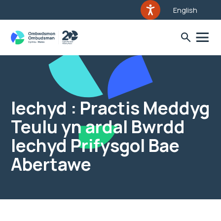
English
Iechyd : Practis Meddyg
Teulu yn ardal Bwrdd
Iechyd Prifysgol Bae
Abertawe