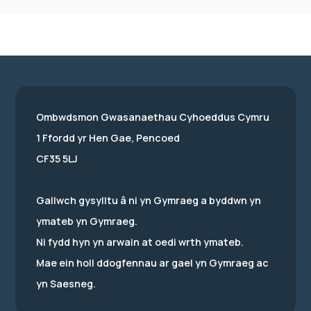
Ombwdsmon Gwasanaethau Cyhoeddus Cymru
1 Ffordd yr Hen Gae, Pencoed
CF35 5LJ
Gallwch gysylltu â ni yn Gymraeg a byddwn yn
ymateb yn Gymraeg.
Ni fydd hyn yn arwain at oedi wrth ymateb.
Mae ein holl ddogfennau ar gael yn Gymraeg ac
yn Saesneg.