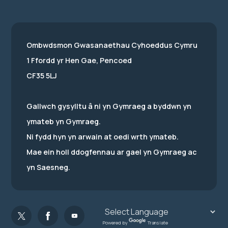
Ombwdsmon Gwasanaethau Cyhoeddus Cymru
1 Ffordd yr Hen Gae, Pencoed
CF35 5LJ
Gallwch gysylltu â ni yn Gymraeg a byddwn yn
ymateb yn Gymraeg.
Ni fydd hyn yn arwain at oedi wrth ymateb.
Mae ein holl ddogfennau ar gael yn Gymraeg ac
yn Saesneg.
Powered by
Translate