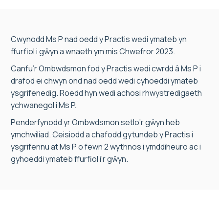
Cwynodd Ms P nad oedd y Practis wedi ymateb yn
ffurfiol i gŵyn a wnaeth ym mis Chwefror 2023.
Canfu’r Ombwdsmon fod y Practis wedi cwrdd â Ms P i
drafod ei chwyn ond nad oedd wedi cyhoeddi ymateb
ysgrifenedig. Roedd hyn wedi achosi rhwystredigaeth
ychwanegol i Ms P.
Penderfynodd yr Ombwdsmon setlo’r gŵyn heb
ymchwiliad. Ceisiodd a chafodd gytundeb y Practis i
ysgrifennu at Ms P o fewn 2 wythnos i ymddiheuro ac i
gyhoeddi ymateb ffurfiol i’r gŵyn.