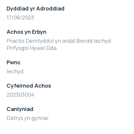
Dyddiad yr Adroddiad
17/08/2023
Achos yn Erbyn
Practis Deintyddol yn ardal Bwrdd Iechyd
Prifysgol Hywel Dda
Pwnc
Iechyd
Cyfeirnod Achos
202303004
Canlyniad
Datrys yn gynnar