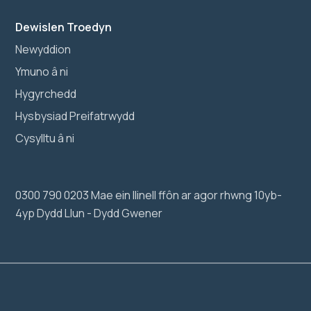
Dewislen Troedyn
Newyddion
Ymuno â ni
Hygyrchedd
Hysbysiad Preifatrwydd
Cysylltu â ni
0300 790 0203 Mae ein llinell ffôn ar agor rhwng 10yb-
4yp Dydd Llun - Dydd Gwener