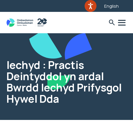
English
Iechyd : Practis
Deintyddol yn ardal
Bwrdd Iechyd Prifysgol
Hywel Dda