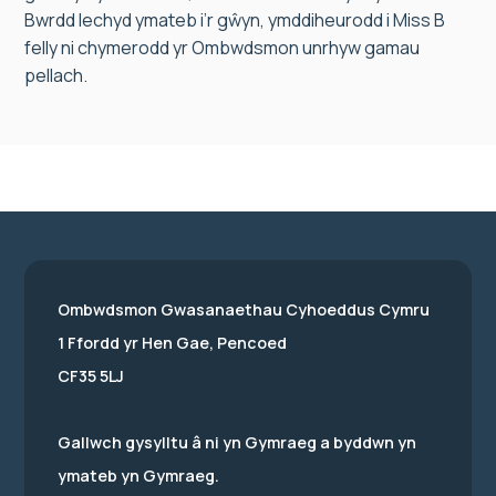
Bwrdd Iechyd ymateb i’r gŵyn, ymddiheurodd i Miss B
felly ni chymerodd yr Ombwdsmon unrhyw gamau
pellach.
Ombwdsmon Gwasanaethau Cyhoeddus Cymru
1 Ffordd yr Hen Gae, Pencoed
CF35 5LJ
Gallwch gysylltu â ni yn Gymraeg a byddwn yn
ymateb yn Gymraeg.