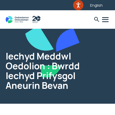
English
Iechyd Meddwl
Oedolion : Bwrdd
Iechyd Prifysgol
Aneurin Bevan