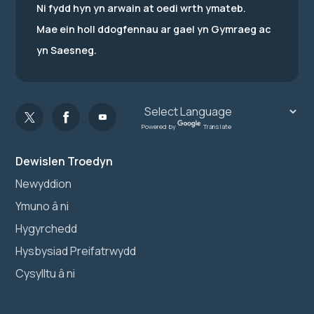
Ni fydd hyn yn arwain at oedi wrth ymateb.
Mae ein holl ddogfennau ar gael yn Gymraeg ac
yn Saesneg.
Powered by
Translate
Dewislen Troedyn
Newyddion
Ymuno â ni
Hygyrchedd
Hysbysiad Preifatrwydd
Cysylltu â ni