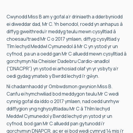
Cwynodd Miss B am y gofal a’r driniaeth a dderbyniodd
ei diweddar dad, Mr C. Yn benodol, roedd yn anhapus â
diffyg gweithredu’r meddyg teulu mewn cysylltiad â
choesau/traed Mr C o 2017 ymlaen, diffyg cysylltiad y
Tîm Iechyd Meddwl Cymunedol â Mr C yn ystod yr un
cyfnod, pa un a oedd gan Mr C alluedd mewn cysylltiad â
gorchymyn Na Cheisier Dadebru Cardio-anadlol
(“DNACPR”) yn ystod ei arhosiad olaf yn yr ysbyty a’r
oedi gydag ymateb y Bwrdd Iechyd i’r gŵyn.
Ni chadarnhaodd yr Ombwdsmon gwynion Miss B.
Canfu ei hymchwiliad bod meddygon teulu Mr C wedi
cynnig gofal da iddo o 2017 ymlaen, nad oedd unrhyw
ddiffygion yng nghysylltiadau Mr C â Thîm Iechyd
Meddwl Cymunedol y Bwrdd Iechyd yn ystod yr un
cyfnod, bod gan Mr C alluedd pan gytunodd i’r
gorchymyn DNAPCR, ac er ei bod wedi cymryd 14 mis i’r