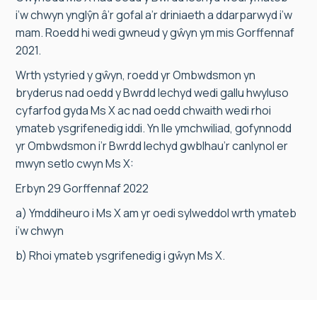
i’w chwyn ynglŷn â’r gofal a’r driniaeth a ddarparwyd i’w
mam. Roedd hi wedi gwneud y gŵyn ym mis Gorffennaf
2021.
Wrth ystyried y gŵyn, roedd yr Ombwdsmon yn
bryderus nad oedd y Bwrdd Iechyd wedi gallu hwyluso
cyfarfod gyda Ms X ac nad oedd chwaith wedi rhoi
ymateb ysgrifenedig iddi. Yn lle ymchwiliad, gofynnodd
yr Ombwdsmon i’r Bwrdd Iechyd gwblhau’r canlynol er
mwyn setlo cwyn Ms X:
Erbyn 29 Gorffennaf 2022
a) Ymddiheuro i Ms X am yr oedi sylweddol wrth ymateb
i’w chwyn
b) Rhoi ymateb ysgrifenedig i gŵyn Ms X.