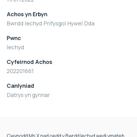
Achos yn Erbyn
Bwrdd Iechyd Prifysgol Hywel Dda
Pwnc
Iechyd
Cyfeirnod Achos
202201661
Canlyniad
Datrys yn gynnar
Cwynodd Ms X nad oedd y Bwrdd Iechyd wedi ymateb