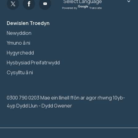
Powered by
Translate
Dewislen Troedyn
Newyddion
Ymuno â ni
Hygyrchedd
Hysbysiad Preifatrwydd
Cysylltu â ni
0300 790 0203 Mae ein llinell ffôn ar agor rhwng 10yb-
4yp Dydd Llun - Dydd Gwener