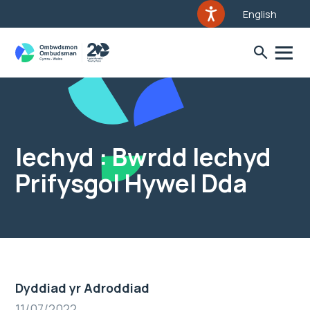
English
Iechyd : Bwrdd Iechyd
Prifysgol Hywel Dda
Dyddiad yr Adroddiad
11/07/2022