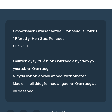
Ombwdsmon Gwasanaethau Cyhoeddus Cymru
1 Ffordd yr Hen Gae, Pencoed
CF35 5LJ
Gallwch gysylltu â ni yn Gymraeg a byddwn yn
ymateb yn Gymraeg.
Ni fydd hyn yn arwain at oedi wrth ymateb.
Mae ein holl ddogfennau ar gael yn Gymraeg ac
yn Saesneg.