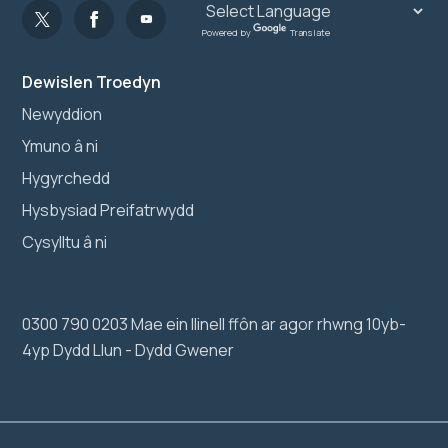
Powered by
Translate
Dewislen Troedyn
Newyddion
Ymuno â ni
Hygyrchedd
Hysbysiad Preifatrwydd
Cysylltu â ni
0300 790 0203 Mae ein llinell ffôn ar agor rhwng 10yb-
4yp Dydd Llun - Dydd Gwener