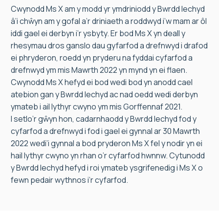
Cwynodd Ms X am y modd yr ymdriniodd y Bwrdd Iechyd
â’i chŵyn am y gofal a’r driniaeth a roddwyd i’w mam ar ôl
iddi gael ei derbyn i’r ysbyty. Er bod Ms X yn deall y
rhesymau dros ganslo dau gyfarfod a drefnwyd i drafod
ei phryderon, roedd yn pryderu na fyddai cyfarfod a
drefnwyd ym mis Mawrth 2022 yn mynd yn ei flaen.
Cwynodd Ms X hefyd ei bod wedi bod yn anodd cael
atebion gan y Bwrdd Iechyd ac nad oedd wedi derbyn
ymateb i ail lythyr cwyno ym mis Gorffennaf 2021.
I setlo’r gŵyn hon, cadarnhaodd y Bwrdd Iechyd fod y
cyfarfod a drefnwyd i fod i gael ei gynnal ar 30 Mawrth
2022 wedi’i gynnal a bod pryderon Ms X fel y nodir yn ei
hail lythyr cwyno yn rhan o’r cyfarfod hwnnw. Cytunodd
y Bwrdd Iechyd hefyd i roi ymateb ysgrifenedig i Ms X o
fewn pedair wythnos i’r cyfarfod.