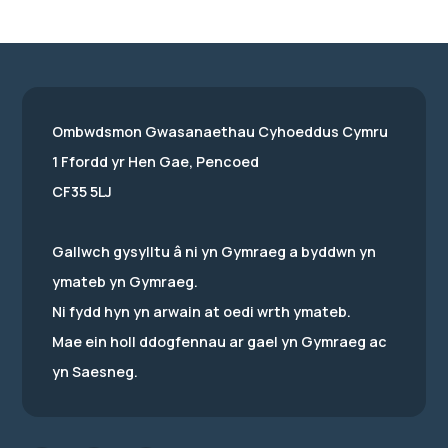
Ombwdsmon Gwasanaethau Cyhoeddus Cymru
1 Ffordd yr Hen Gae, Pencoed
CF35 5LJ
Gallwch gysylltu â ni yn Gymraeg a byddwn yn
ymateb yn Gymraeg.
Ni fydd hyn yn arwain at oedi wrth ymateb.
Mae ein holl ddogfennau ar gael yn Gymraeg ac
yn Saesneg.