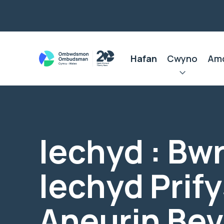
Hafan
Cwyno
Am
Iechyd : Bw
Iechyd Prif
Aneurin Be