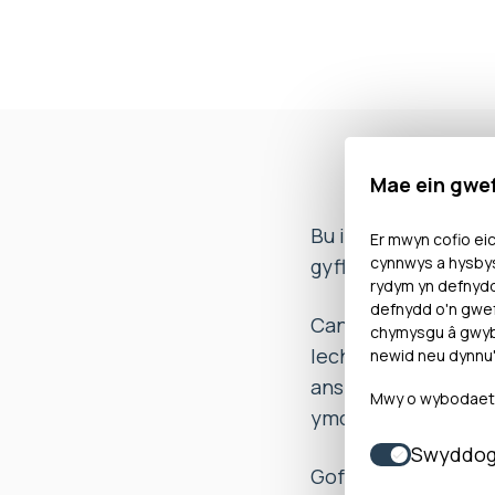
Mae ein gwe
Bu i Mrs A gwyno b
Er mwyn cofio eic
cynnwys a hysbys
gyflwynwyd ganddi 
rydym yn defnyd
defnydd o'n gwef
Canfu’r Ombwdsmon 
chymysgu â gwybo
Iechyd wedi methu â
newid neu dynnu'
ansicrwydd a rhwys
Mwy o wybodaeth 
ymchwiliad.
Swyddog
Gofynnodd yr Ombwd