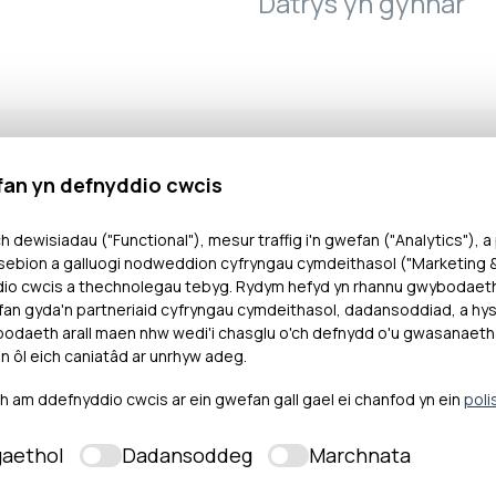
Datrys yn gynnar
fan yn defnyddio cwcis
od Bwrdd Iechyd Prifysgol Aneurin Bevan wedi methu 
h dewisiadau ("Functional"), mesur traffig i'n gwefan ("Analytics"), a
ebion a galluogi nodweddion cyfryngau cymdeithasol ("Marketing & 
ym mis Ionawr 2025.
dio cwcis a thechnolegau tebyg. Rydym hefyd yn rhannu gwybodaet
an gyda'n partneriaid cyfryngau cymdeithasol, dadansoddiad, a hysb
fod oedi rhesymol o ran peidio ag ymateb i’r g?yn 
daeth arall maen nhw wedi'i chasglu o'ch defnydd o'u gwasanaeth
 rhoi diweddariadau i Mrs A yn ystod y broses hon. 
n ôl eich caniatâd ar unrhyw adeg.
tredigaeth ychwanegol i Mrs A. Penderfynodd ddatr
am ddefnyddio cwcis ar ein gwefan gall gael ei chanfod yn ein
poli
aethol
Dadansoddeg
Marchnata
smon i’r Bwrdd Iechyd gytuno i ysgrifennu at Mrs A