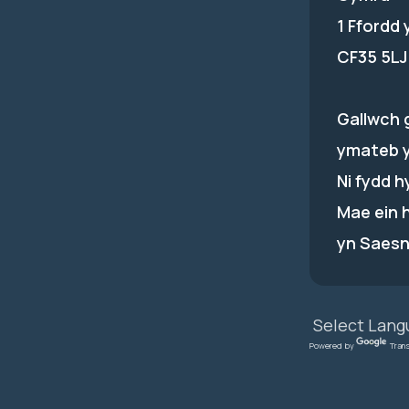
1 Ffordd
CF35 5LJ
Gallwch 
ymateb 
Ni fydd 
Mae ein 
yn Saesn
Powered by
Tran