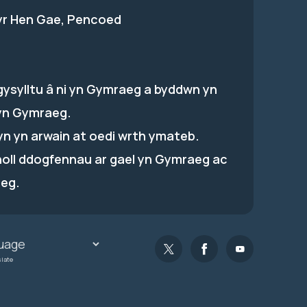
 yr Hen Gae, Pencoed
gysylltu â ni yn Gymraeg a byddwn yn
yn Gymraeg.
hyn yn arwain at oedi wrth ymateb.
holl ddogfennau ar gael yn Gymraeg ac
eg.
slate