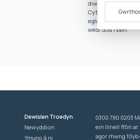
diwrnod gwaith i ym
Gwrthod
Cytunodd y Bwrdd Ie
egluro’r rhesymau d
wedi dod i ben.
Dewislen Troedyn
0300 790 0203 M
ein llinell ffôn ar
Newyddion
agor rhwng 10yb
Ymuno â ni