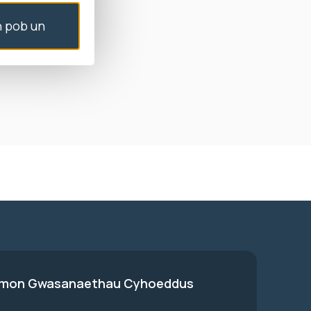
nt ei chwyn.
 pob un
i Mrs A, gan
od yr ymchwiliad
on Gwasanaethau Cyhoeddus