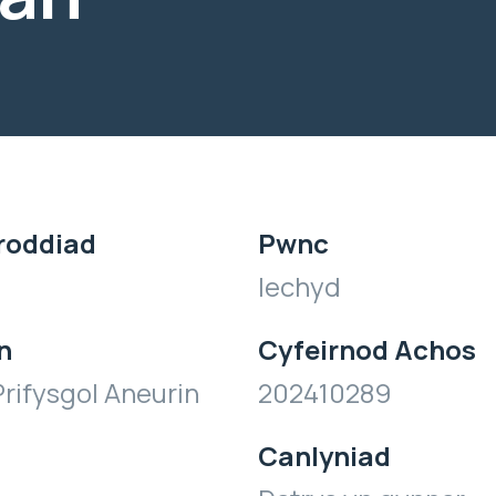
roddiad
Pwnc
Iechyd
n
Cyfeirnod Achos
rifysgol Aneurin
202410289
Canlyniad