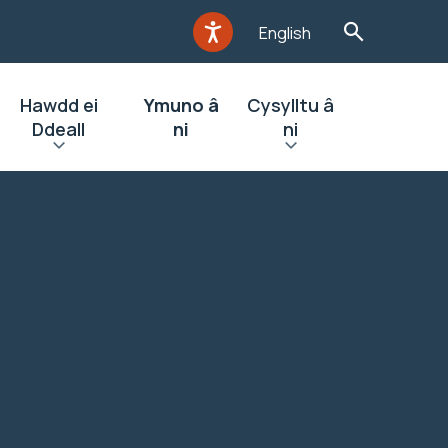
English
Hawdd ei
Ymuno â
Cysylltu â
Ddeall
ni
ni