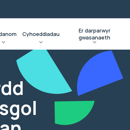
Er darparwyr
danom
Cyhoeddiadau
gwasanaeth
rdd
ysgol
van