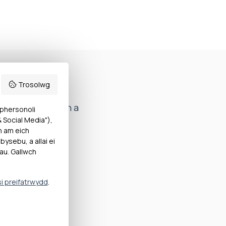
Trosolwg
ag ymateb i g?yn a
 phersonoli
Social Media"),
h am eich
ysebu, a allai ei
a bod y Bwrdd
au. Gallwch
Parodd hyn
ys y gŵyn heb
si preifatrwydd
.
 cyn pen saith