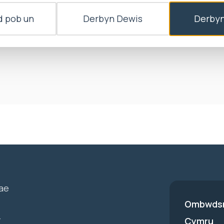
ddiheuro am na fu iddo roi diweddariadau iddi am hy
 pob un
Derbyn Dewis
Derbyn
chyd i wneud hyn. Cytunodd hefyd i roi diweddariad 
ros yr oedi a darparu diweddariadau misol hyd nes b
ae
Ombwdsm
-
Cymru