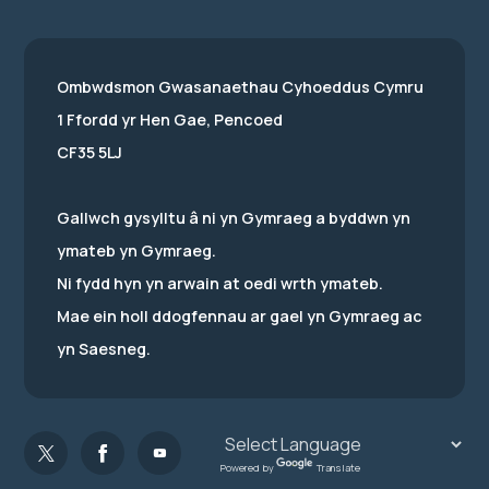
Ombwdsmon Gwasanaethau Cyhoeddus Cymru
1 Ffordd yr Hen Gae, Pencoed
CF35 5LJ
Gallwch gysylltu â ni yn Gymraeg a byddwn yn
ymateb yn Gymraeg.
Ni fydd hyn yn arwain at oedi wrth ymateb.
Mae ein holl ddogfennau ar gael yn Gymraeg ac
yn Saesneg.
Powered by
Translate