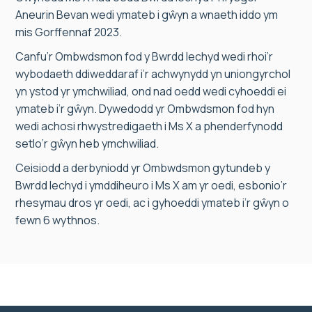
Aneurin Bevan wedi ymateb i gŵyn a wnaeth iddo ym
mis Gorffennaf 2023.
Canfu’r Ombwdsmon fod y Bwrdd Iechyd wedi rhoi’r
wybodaeth ddiweddaraf i’r achwynydd yn uniongyrchol
yn ystod yr ymchwiliad, ond nad oedd wedi cyhoeddi ei
ymateb i’r gŵyn. Dywedodd yr Ombwdsmon fod hyn
wedi achosi rhwystredigaeth i Ms X a phenderfynodd
setlo’r gŵyn heb ymchwiliad.
Ceisiodd a derbyniodd yr Ombwdsmon gytundeb y
Bwrdd Iechyd i ymddiheuro i Ms X am yr oedi, esbonio’r
rhesymau dros yr oedi, ac i gyhoeddi ymateb i’r gŵyn o
fewn 6 wythnos.