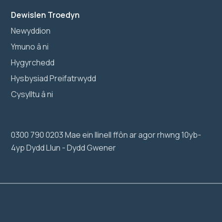
Dewislen Troedyn
Newyddion
Ymuno â ni
Hygyrchedd
Hysbysiad Preifatrwydd
Cysylltu â ni
0300 790 0203 Mae ein llinell ffôn ar agor rhwng 10yb-
4yp Dydd Llun - Dydd Gwener