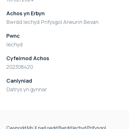
Achos yn Erbyn
Bwrdd Iechyd Prifysgol Aneurin Bevan
Pwnc
Iechyd
Cyfeirnod Achos
202308420
Canlyniad
Datrys yn gynnar
Cwynodd Ms X nad oedd Bwrdd Iechyd Prifysgol