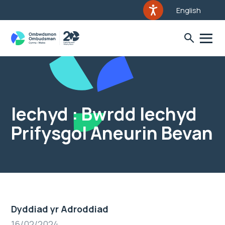
English
Iechyd : Bwrdd Iechyd
Prifysgol Aneurin Bevan
Dyddiad yr Adroddiad
16/02/2024