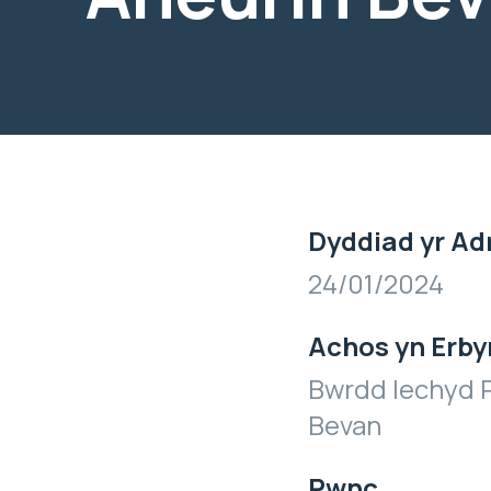
Dyddiad yr Ad
24/01/2024
Achos yn Erby
Bwrdd Iechyd P
Bevan
Pwnc