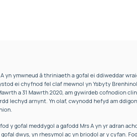
A yn ymwneud â thriniaeth a gofal ei ddiweddar wrai
 ystod ei chyfnod fel claf mewnol yn Ysbyty Brenhino
awrth a 31 Mawrth 2020, am gywirdeb cofnodion clini
rdd Iechyd arnynt. Yn olaf, cwynodd hefyd am ddigo
nion.
fod y gofal meddygol a gafodd Mrs A yn yr adran achos
 gofal dwys, yn rhesymol ac yn briodol ar y cyfan. F