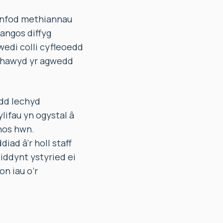
canfod methiannau
angos diffyg
edi colli cyfleoedd
rnhawyd yr agwedd
dd Iechyd
lifau yn ogystal â
chos hwn.
ad â’r holl staff
iddynt ystyried ei
n iau o’r