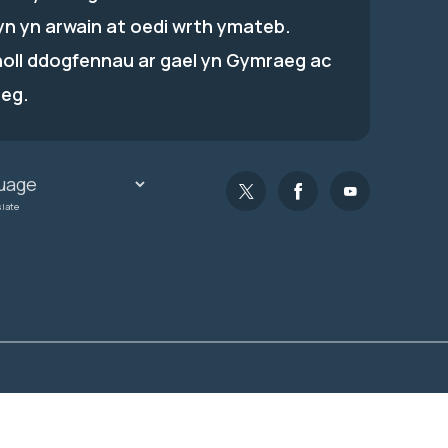
hyn yn arwain at oedi wrth ymateb.
holl ddogfennau ar gael yn Gymraeg ac
eg.
slate