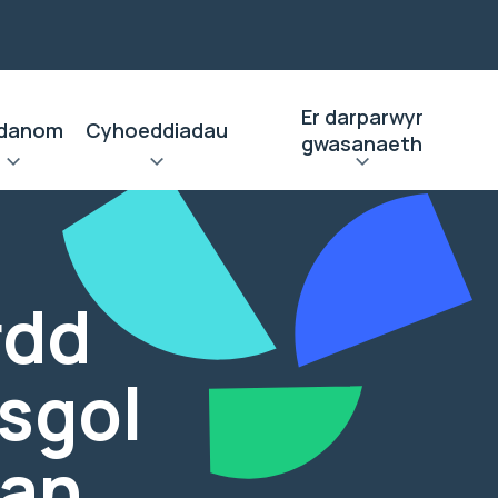
Er darparwyr
danom
Cyhoeddiadau
gwasanaeth
rdd
ysgol
van