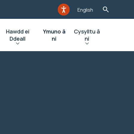
English
Hawdd ei
Ymuno â
Cysylltu â
Ddeall
ni
ni