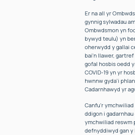
Er na all yr Ombwd
gynnig sylwadau am
Ombwdsmon yn fodlo
bywyd teulu) yn ber
oherwydd y gallai c
bai’n llawer, gartre
gofal hosbis oedd y
COVID-19 yn yr hosbi
hwnnw gyda’i phlant
Cadarnhawyd yr agw
Canfu’r ymchwiliad
ddigon i gadarnhau 
ymchwiliad reswm pe
defnyddiwyd gan y 