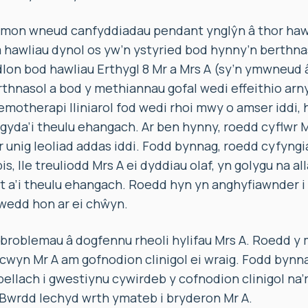
smon wneud canfyddiadau pendant ynglŷn â thor hawli
 hawliau dynol os yw’n ystyried bod hynny’n berthna
n bod hawliau Erthygl 8 Mr a Mrs A (sy’n ymwneud â
thnasol a bod y methiannau gofal wedi effeithio arn
emotherapi lliniarol fod wedi rhoi mwy o amser iddi,
f gyda’i theulu ehangach. Ar ben hynny, roedd cyflwr 
r unig leoliad addas iddi. Fodd bynnag, roedd cyfyn
s, lle treuliodd Mrs A ei dyddiau olaf, yn golygu na all
 a’i theulu ehangach. Roedd hyn yn anghyfiawnder i M
edd hon ar ei chŵyn.
 broblemau â dogfennu rheoli hylifau Mrs A. Roedd y
cwyn Mr A am gofnodion clinigol ei wraig. Fodd bynna
llach i gwestiynu cywirdeb y cofnodion clinigol na’r 
Bwrdd Iechyd wrth ymateb i bryderon Mr A.