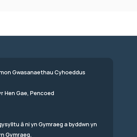
on Gwasanaethau Cyhoeddus
 yr Hen Gae, Pencoed
gysylltu â ni yn Gymraeg a byddwn yn
yn Gymraeg.