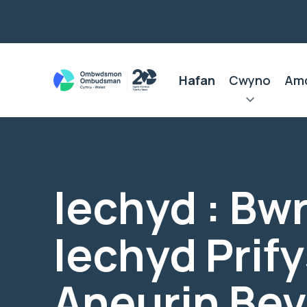
Hafan
Cwyno
Am
Iechyd : Bw
Iechyd Prif
Aneurin Be