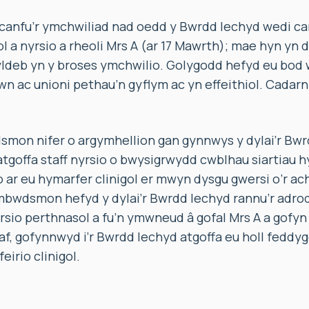
, canfu’r ymchwiliad nad oedd y Bwrdd Iechyd wedi 
 a nyrsio a rheoli Mrs A (ar 17 Mawrth); mae hyn yn d
deb yn y broses ymchwilio. Golygodd hefyd eu bod w
awn ac unioni pethau’n gyflym ac yn effeithiol. Cada
on nifer o argymhellion gan gynnwys y dylai’r Bwr
atgoffa staff nyrsio o bwysigrwydd cwblhau siartiau hy
o ar eu hymarfer clinigol er mwyn dysgu gwersi o’r a
wdsmon hefyd y dylai’r Bwrdd Iechyd rannu’r adroddi
rsio perthnasol a fu’n ymwneud â gofal Mrs A a gofyn 
af, gofynnwyd i’r Bwrdd Iechyd atgoffa eu holl feddygo
irio clinigol.