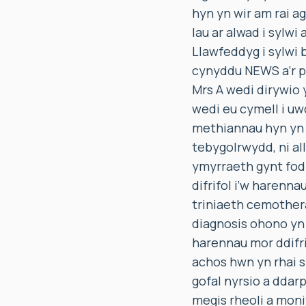
hyn yn wir am rai 
Iau ar alwad i sylwi 
Llawfeddyg i sylwi 
cynyddu NEWS a’r p
Mrs A wedi dirywio
wedi eu cymell i uw
methiannau hyn yn c
tebygolrwydd, ni al
ymyrraeth gynt fod 
difrifol i’w harenn
triniaeth cemothera
diagnosis ohono yn 
harennau mor ddifr
achos hwn yn rhai s
gofal nyrsio a ddar
megis rheoli a monit