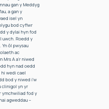
iannau gan y Meddyg
fau, a gan y
aed isel yn
lygu bod cyflwr
d y dylai hyn fod
ol uwch. Roedd y
. Yn ôl pwysau
eolaeth ac
n Mrs A a’r niwed
ygodd hyn nad oedd
 hi wedi cael
dd bod y niwed i’w
linigol yn yr
r ymchwiliad fod y
rhai agweddau –