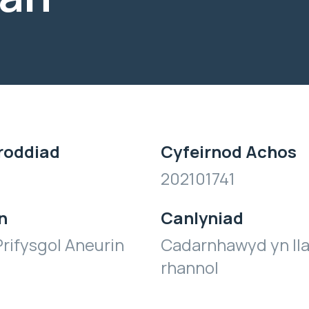
roddiad
Cyfeirnod Achos
202101741
n
Canlyniad
rifysgol Aneurin
Cadarnhawyd yn ll
rhannol