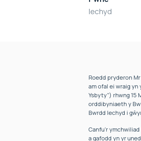
Iechyd
Roedd pryderon Mr 
am ofal ei wraig yn
Ysbyty”) rhwng 15 M
orddibyniaeth y Bw
Bwrdd Iechyd i gŵy
Canfu’r ymchwiliad 
a gafodd yn yr uned