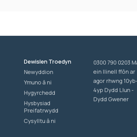
Dewislen Troedyn
0300 790 0203 M
ein llinell ffôn ar
Newyddion
agor rhwng 10yb
Ymuno â ni
4yp Dydd Llun -
Hygyrchedd
Dydd Gwener
Hysbysiad
Preifatrwydd
Cysylltu â ni