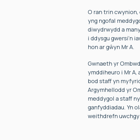
O ran trin cwynion
yng ngofal meddygol
diwydrwydd a manyl
i ddysgu gwersi’n i
hon ar gŵyn Mr A.
Gwnaeth yr Ombwdsm
ymddiheuro i Mr A, 
bod staff yn myfyri
Argymhellodd yr Omb
meddygol a staff ny
ganfyddiadau. Yn ol
weithdrefn uwchgyfe