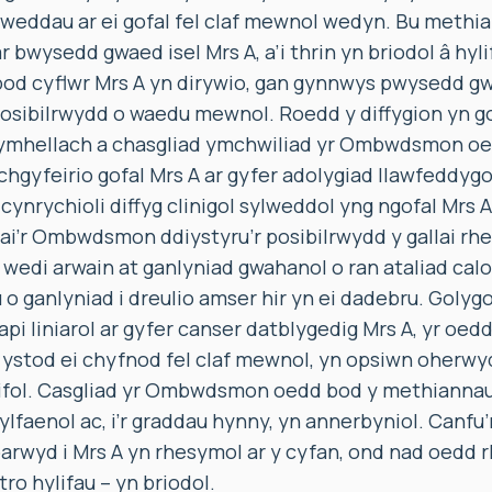
agweddau ar ei gofal fel claf mewnol wedyn. Bu meth
ar bwysedd gwaed isel Mrs A, a’i thrin yn briodol â hyli
bod cyflwr Mrs A yn dirywio, gan gynnwys pwysedd gw
osibilrwydd o waedu mewnol. Roedd y diffygion yn go
 ymhellach a chasgliad ymchwiliad yr Ombwdsmon oed
chgyfeirio gofal Mrs A ar gyfer adolygiad llawfeddyg
ynrychioli diffyg clinigol sylweddol yng ngofal Mrs A
lai’r Ombwdsmon ddiystyru’r posibilrwydd y gallai rh
wedi arwain at ganlyniad gwahanol o ran ataliad calo
au o ganlyniad i dreulio amser hir yn ei dadebru. Gol
pi liniarol ar gyfer canser datblygedig Mrs A, yr oedd
ystod ei chyfnod fel claf mewnol, yn opsiwn oherwy
ifol. Casgliad yr Ombwdsmon oedd bod y methiannau c
ylfaenol ac, i’r graddau hynny, yn annerbyniol. Canfu’
parwyd i Mrs A yn rhesymol ar y cyfan, ond nad oedd 
ro hylifau – yn briodol.