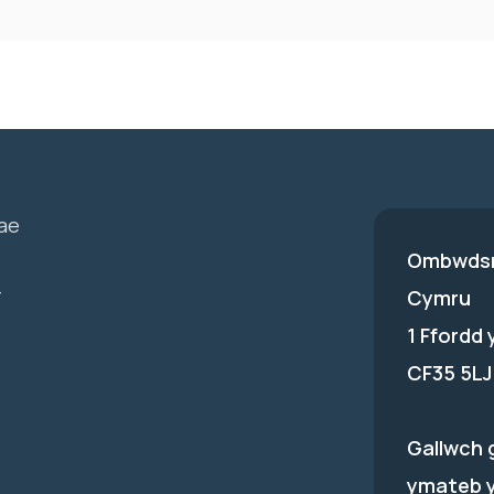
ae
Ombwdsm
-
Cymru
1 Ffordd
CF35 5LJ
Gallwch 
ymateb 