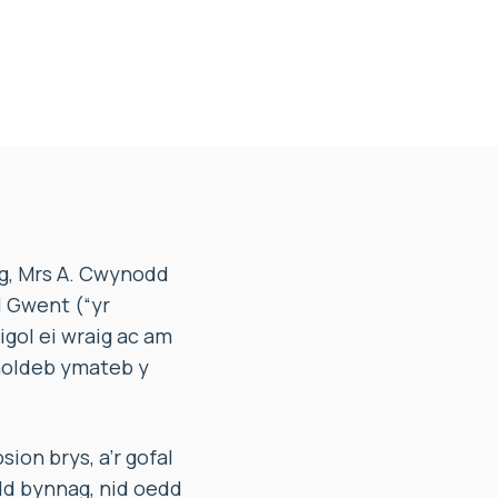
g, Mrs A. Cwynodd
l Gwent (“yr
gol ei wraig ac am
noldeb ymateb y
ion brys, a’r gofal
odd bynnag, nid oedd