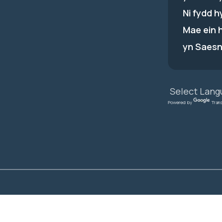
Ni fydd 
Mae ein 
yn Saesn
Powered by
Tran