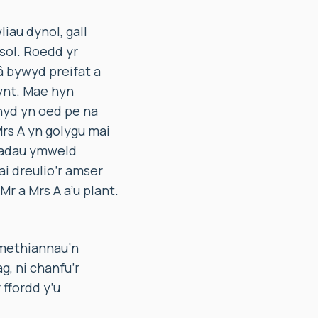
au dynol, gall
sol. Roedd yr
 bywyd preifat a
ynt. Mae hyn
 hyd yn oed pe na
Mrs A yn golygu mai
giadau ymweld
ai dreulio’r amser
r a Mrs A a’u plant.
 methiannau’n
g, ni chanfu’r
ffordd y’u