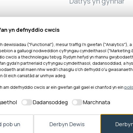
Datrys yn gynnar
fan yn defnyddio cwcis
h dewisiadau ("Functional"), mesur traffig i'n gwefan ("Analytics"), a
ebion a galluogi nodweddion cyfryngau cymdeithasol ("Marketing & 
dio cwcis a thechnolegau tebyg. Rydym hefyd yn rhannu gwybodaet
oedd y Bwrdd Iechyd wedi ymateb i’r cwestiynau yc
an gyda'n partneriaid cyfryngau cymdeithasol, dadansoddiad, a hysb
daeth arall maen nhw wedi'i chasglu o'ch defnydd o'u gwasanaeth
ilyn ei ymateb Cam Dau a gyhoeddwyd ym mis Hydre
n ôl eich caniatâd ar unrhyw adeg.
bwdsmon y dylai’r Bwrdd Iechyd roi ymateb ysgrifen
am ddefnyddio cwcis ar ein gwefan gall gael ei chanfod yn ein
poli
d gwaith) i roi sylw i’w chwestiynau ychwanegol. Dylai
nnau cwyn Mrs X yr ymatebwyd iddynt yn barod. Yn ola
aethol
Dadansoddeg
Marchnata
X am yr anhwylustod, y dryswch a’r angen i gysylltu
 o’r farn fod hyn yn ffordd briodol o ddatrys y gŵy
.
 pob un
Derbyn Dewis
Derbyn