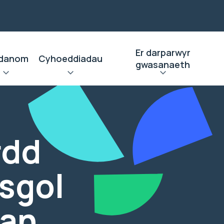
Er darparwyr
danom
Cyhoeddiadau
gwasanaeth
rdd
ysgol
van