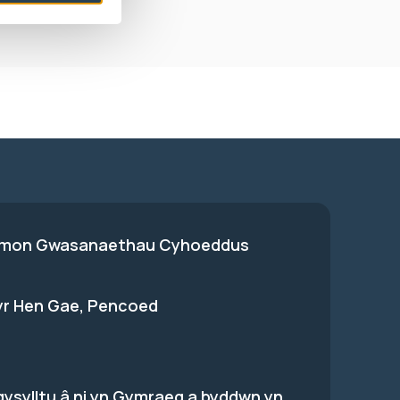
on Gwasanaethau Cyhoeddus
 yr Hen Gae, Pencoed
gysylltu â ni yn Gymraeg a byddwn yn