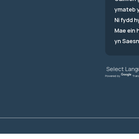
ymateb 
Ni fydd 
Mae ein 
yn Saesn
Powered by
Tran