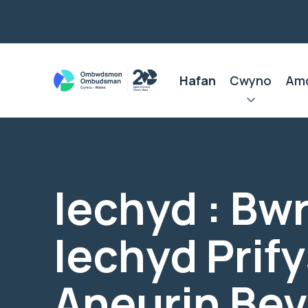
Hafan
Cwyno
Am
Iechyd : Bw
Iechyd Prif
Aneurin Be