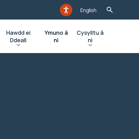
English
Hawdd ei
Ymuno â
Cysylltu â
Ddeall
ni
ni