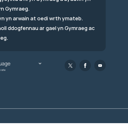
yn Gymraeg.
hyn yn arwain at oedi wrth ymateb.
holl ddogfennau ar gael yn Gymraeg ac
eg.
slate