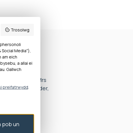
Trosolwg
 phersonoli
Social Media"),
h am eich
hwanegol a
ysebu, a allai ei
au. Gallwch
f.
edig pellach i Mrs
si preifatrwydd
.
 hefyd, er eglurder,
f, dylai gynnig
 â’r Ombwdsmon.
n yn hytrach na
 pob un