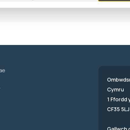
ae
Ombwdsm
-
Cymru
1 Ffordd
CF35 5LJ
Gallwch 