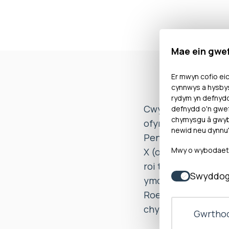
Mae ein gwe
Er mwyn cofio eic
cynnwys a hysbys
rydym yn defnyd
Cwynodd Mrs X nad 
defnydd o'n gwef
chymysgu â gwybo
ofynnwyd iddo yn d
newid neu dynnu'
Penderfynodd yr Om
Mwy o wybodaeth 
X (o fewn 10 diwrno
roi trosolwg o elfe
Swyddog
ymddiheuriad i Mrs 
Roedd yr Ombwdsmon
chynnal ymchwiliad
Gwrthod