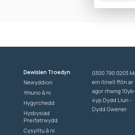
Dewislen Troedyn
0300 790 0203 M
ein llinell ffôn ar
Newyddion
agor rhwng 10yb
Ymuno â ni
4yp Dydd Llun -
Hygyrchedd
Dydd Gwener
Hysbysiad
Preifatrwydd
Cysylltu â ni