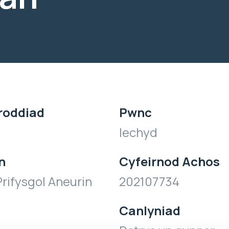
roddiad
Pwnc
Iechyd
n
Cyfeirnod Achos
rifysgol Aneurin
202107734
Canlyniad