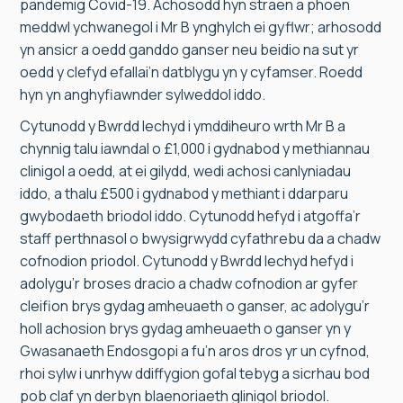
pandemig Covid-19. Achosodd hyn straen a phoen
meddwl ychwanegol i Mr B ynghylch ei gyflwr; arhosodd
yn ansicr a oedd ganddo ganser neu beidio na sut yr
oedd y clefyd efallai’n datblygu yn y cyfamser. Roedd
hyn yn anghyfiawnder sylweddol iddo.
Cytunodd y Bwrdd Iechyd i ymddiheuro wrth Mr B a
chynnig talu iawndal o £1,000 i gydnabod y methiannau
clinigol a oedd, at ei gilydd, wedi achosi canlyniadau
iddo, a thalu £500 i gydnabod y methiant i ddarparu
gwybodaeth briodol iddo. Cytunodd hefyd i atgoffa’r
staff perthnasol o bwysigrwydd cyfathrebu da a chadw
cofnodion priodol. Cytunodd y Bwrdd Iechyd hefyd i
adolygu’r broses dracio a chadw cofnodion ar gyfer
cleifion brys gydag amheuaeth o ganser, ac adolygu’r
holl achosion brys gydag amheuaeth o ganser yn y
Gwasanaeth Endosgopi a fu’n aros dros yr un cyfnod,
rhoi sylw i unrhyw ddiffygion gofal tebyg a sicrhau bod
pob claf yn derbyn blaenoriaeth glinigol briodol.