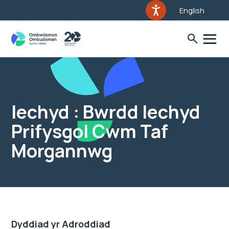
English
Iechyd : Bwrdd Iechyd
Prifysgol Cwm Taf
Morgannwg
Dyddiad yr Adroddiad