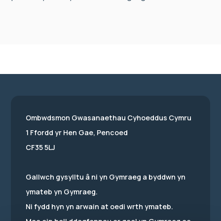
Ombwdsmon Gwasanaethau Cyhoeddus Cymru
1 Ffordd yr Hen Gae, Pencoed
CF35 5LJ
Gallwch gysylltu â ni yn Gymraeg a byddwn yn
ymateb yn Gymraeg.
Ni fydd hyn yn arwain at oedi wrth ymateb.