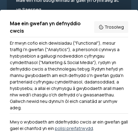
Mae ein holl ddogfennau ar gael yn Gymraeg ac
yn Saesneg.
Mae ein gwefan yn defnyddio
Trosolwg
cwcis
Er mwyn cofio eich dewisiadau ("Functional"), mesur
Powered by
Translate
traffig i'n gwefan ("Analytics"), a phersonoli cynnwys a
hysbysebion a galluogi nodweddion cyfryngau
Dewislen Troedyn
cymdeithasol ("Marketing & Social Media"), rydym yn
Newyddion
defnyddio cwcis a thechnolegau tebyg. Rydym hefyd yn
rhannu gwybodaeth am eich defnydd o'n gwefan gyda'n
Ymuno â ni
partneriaid cyfryngau cymdeithasol, dadansoddiad, a
Hygyrchedd
hysbysebu, a allai ei chymysgu â gwybodaeth arall maen
nhw wedi'i chasglu o'ch defnydd o'u gwasanaethau.
Hysbysiad Preifatrwydd
Gallwch newid neu dynnu'n ôl eich caniatâd ar unrhyw
Cysylltu â ni
adeg.
Mwy o wybodaeth am ddefnyddio cwcis ar ein gwefan gall
gael ei chanfod yn ein
polisi preifatrwydd
.
0300 790 0203 Mae ein llinell ffôn ar agor rhwng 10yb-