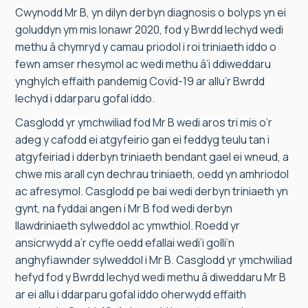
Cwynodd Mr B, yn dilyn derbyn diagnosis o bolyps yn ei
goluddyn ym mis Ionawr 2020, fod y Bwrdd Iechyd wedi
methu â chymryd y camau priodol i roi triniaeth iddo o
fewn amser rhesymol ac wedi methu â’i ddiweddaru
ynghylch effaith pandemig Covid-19 ar allu’r Bwrdd
Iechyd i ddarparu gofal iddo.
Casglodd yr ymchwiliad fod Mr B wedi aros tri mis o’r
adeg y cafodd ei atgyfeirio gan ei feddyg teulu tan i
atgyfeiriad i dderbyn triniaeth bendant gael ei wneud, a
chwe mis arall cyn dechrau triniaeth, oedd yn amhriodol
ac afresymol. Casglodd pe bai wedi derbyn triniaeth yn
gynt, na fyddai angen i Mr B fod wedi derbyn
llawdriniaeth sylweddol ac ymwthiol. Roedd yr
ansicrwydd a’r cyfle oedd efallai wedi’i golli’n
anghyfiawnder sylweddol i Mr B. Casglodd yr ymchwiliad
hefyd fod y Bwrdd Iechyd wedi methu â diweddaru Mr B
ar ei allu i ddarparu gofal iddo oherwydd effaith