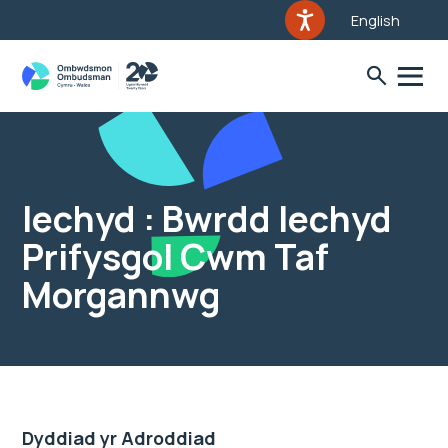
English
Iechyd : Bwrdd Iechyd
Prifysgol Cwm Taf
Morgannwg
Dyddiad yr Adroddiad