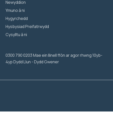
Newyddion
Ymuno â ni
Hygyrchedd
Hysbysiad Preifatrwydd
Cysylltu â ni
0300 790 0203 Mae ein llinell ffôn ar agor rhwng 10yb-
4yp Dydd Llun - Dydd Gwener