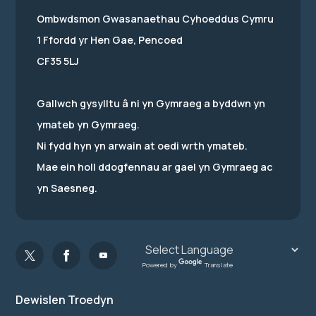
Ombwdsmon Gwasanaethau Cyhoeddus Cymru
1 Ffordd yr Hen Gae, Pencoed
CF35 5LJ
Gallwch gysylltu â ni yn Gymraeg a byddwn yn
ymateb yn Gymraeg.
Ni fydd hyn yn arwain at oedi wrth ymateb.
Mae ein holl ddogfennau ar gael yn Gymraeg ac
yn Saesneg.
Powered by
Translate
Dewislen Troedyn