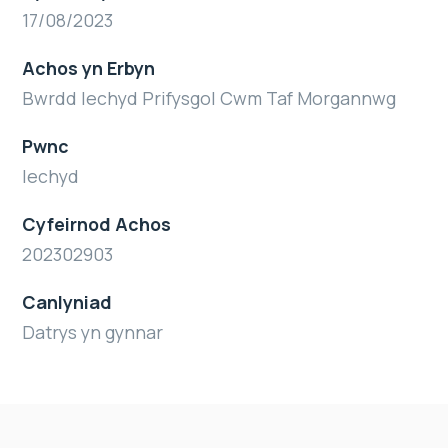
17/08/2023
Achos yn Erbyn
Bwrdd Iechyd Prifysgol Cwm Taf Morgannwg
Pwnc
Iechyd
Cyfeirnod Achos
202302903
Canlyniad
Datrys yn gynnar