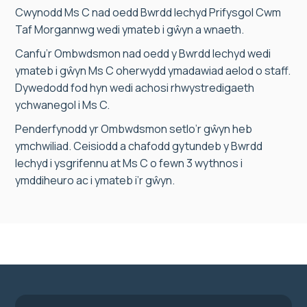
Cwynodd Ms C nad oedd Bwrdd Iechyd Prifysgol Cwm
Taf Morgannwg wedi ymateb i gŵyn a wnaeth.
Canfu’r Ombwdsmon nad oedd y Bwrdd Iechyd wedi
ymateb i gŵyn Ms C oherwydd ymadawiad aelod o staff.
Dywedodd fod hyn wedi achosi rhwystredigaeth
ychwanegol i Ms C.
Penderfynodd yr Ombwdsmon setlo’r gŵyn heb
ymchwiliad. Ceisiodd a chafodd gytundeb y Bwrdd
Iechyd i ysgrifennu at Ms C o fewn 3 wythnos i
ymddiheuro ac i ymateb i’r gŵyn.