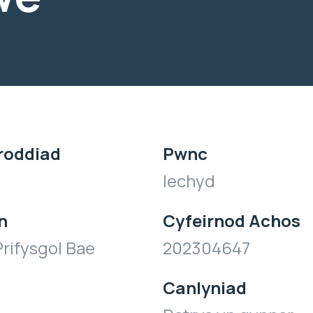
roddiad
Pwnc
Iechyd
n
Cyfeirnod Achos
rifysgol Bae
202304647
Canlyniad