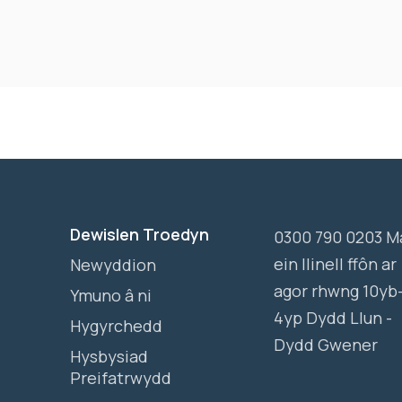
Dewislen Troedyn
0300 790 0203 M
ein llinell ffôn ar
Newyddion
agor rhwng 10yb
Ymuno â ni
4yp Dydd Llun -
Hygyrchedd
Dydd Gwener
Hysbysiad
Preifatrwydd