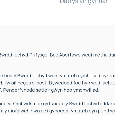
Datrys yn gynnar
wrdd Iechyd Prifysgol Bae Abertawe wedi methu dar
bod y Bwrdd Iechyd wedi ymateb i ymholiad cyntaf
b i’w ail neges e-bost. Dywedodd fod hyn wedi acho
P. Penderfynodd setlo’r gŵyn heb ymchwiliad.
iodd yr Ombwdsmon gytundeb y Bwrdd Iechyd i ddar
am y diofalwch hwn ac i gyhoeddi ymateb cyn pen 1 w