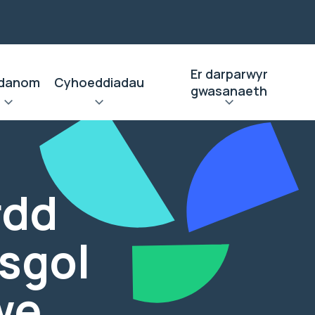
Er darparwyr
danom
Cyhoeddiadau
gwasanaeth
rdd
ysgol
we