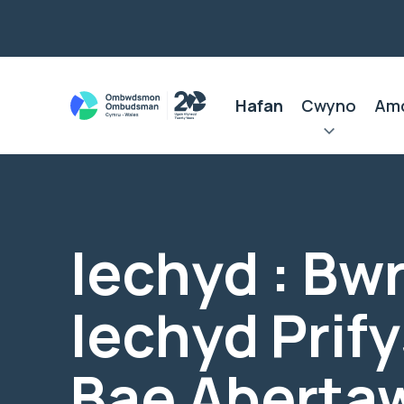
Hafan
Cwyno
Am
Iechyd : Bw
Iechyd Prif
Bae Aberta