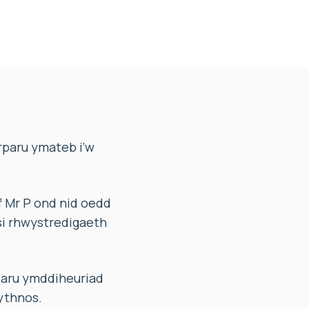
paru ymateb i’w
 Mr P ond nid oedd
si rhwystredigaeth
paru ymddiheuriad
ythnos.