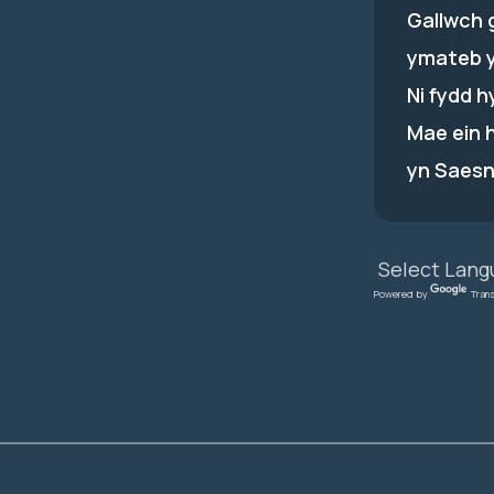
Gallwch 
ymateb 
Ni fydd 
Mae ein 
yn Saesn
Powered by
Tran