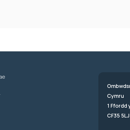
ae
Ombwdsm
-
Cymru
1 Ffordd
CF35 5LJ