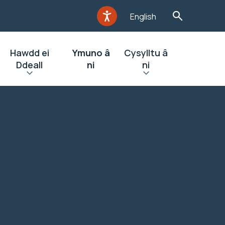
English
Hawdd ei
Ymuno â
Cysylltu â
Ddeall
ni
ni