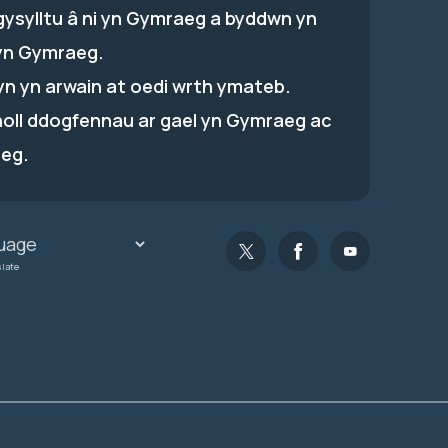
gysylltu â ni yn Gymraeg a byddwn yn
yn Gymraeg.
hyn yn arwain at oedi wrth ymateb.
holl ddogfennau ar gael yn Gymraeg ac
eg.
slate