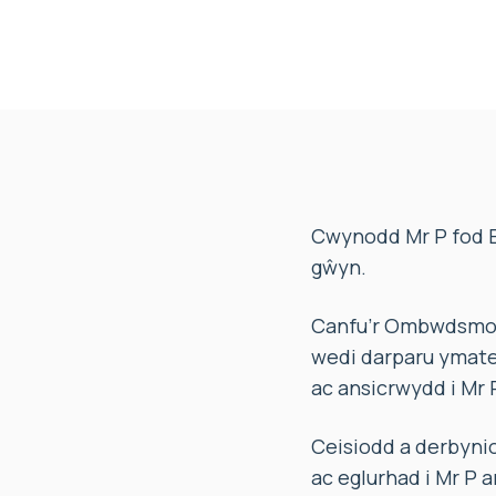
Cwynodd Mr P fod B
gŵyn.
Canfu’r Ombwdsmon 
wedi darparu ymate
ac ansicrwydd i Mr 
Ceisiodd a derbyn
ac eglurhad i Mr P 