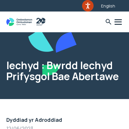
English
Iechyd : Bwrdd Iechyd
Prifysgol Bae Abertawe
Dyddiad yr Adroddiad
12/06/2023