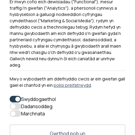
Er mwyn cofio eich dewisiadau ("Functional"), mesur
Powered by
Translate
traffig i'n gwefan ("Analytics"), a phersonoli cynnwys a
hysbysebion a galluogi nodweddion cyfryngau
Dewislen Troedyn
cymdeithasol ("Marketing & Social Media"), rydym yn
Newyddion
defnyddio cwcis a thechnolegau tebyg. Rydym hefyd yn
rhannu gwybodaeth am eich defnydd o'n gwefan gyda'n
Ymuno â ni
partneriaid cyfryngau cymdeithasol, dadansoddiad, a
Hygyrchedd
hysbysebu, a allai ei chymysgu â gwybodaeth arall maen
nhw wedi'i chasglu o'ch defnydd o'u gwasanaethau.
Hysbysiad Preifatrwydd
Gallwch newid neu dynnu'n ôl eich caniatâd ar unrhyw
Cysylltu â ni
adeg.
Mwy o wybodaeth am ddefnyddio cwcis ar ein gwefan gall
gael ei chanfod yn ein
polisi preifatrwydd
.
0300 790 0203 Mae ein llinell ffôn ar agor rhwng 10yb-
4yp Dydd Llun - Dydd Gwener
Swyddogaethol
Dadansoddeg
Marchnata
Gwrthod pob un