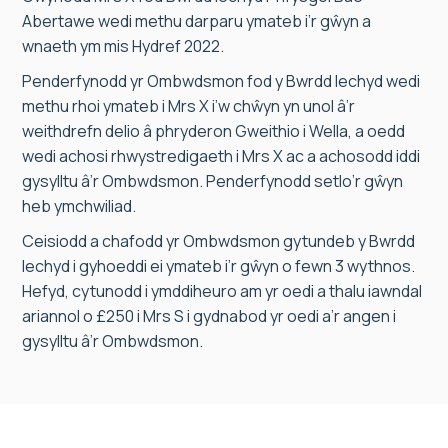
Abertawe wedi methu darparu ymateb i’r gŵyn a
wnaeth ym mis Hydref 2022.
Penderfynodd yr Ombwdsmon fod y Bwrdd Iechyd wedi
methu rhoi ymateb i Mrs X i’w chŵyn yn unol â’r
weithdrefn delio â phryderon Gweithio i Wella, a oedd
wedi achosi rhwystredigaeth i Mrs X ac a achosodd iddi
gysylltu â’r Ombwdsmon. Penderfynodd setlo’r gŵyn
heb ymchwiliad.
Ceisiodd a chafodd yr Ombwdsmon gytundeb y Bwrdd
Iechyd i gyhoeddi ei ymateb i’r gŵyn o fewn 3 wythnos.
Hefyd, cytunodd i ymddiheuro am yr oedi a thalu iawndal
ariannol o £250 i Mrs S i gydnabod yr oedi a’r angen i
gysylltu â’r Ombwdsmon.