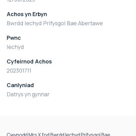
Achos yn Erbyn
Bwrdd Iechyd Prifysgol Bae Abertawe
Pwnc
Iechyd
Cyfeirnod Achos
202301711
Canlyniad
Datrys yn gynnar
Cwynodd Mrs X fod Bwrdd Iechyd Prifysgol Bae