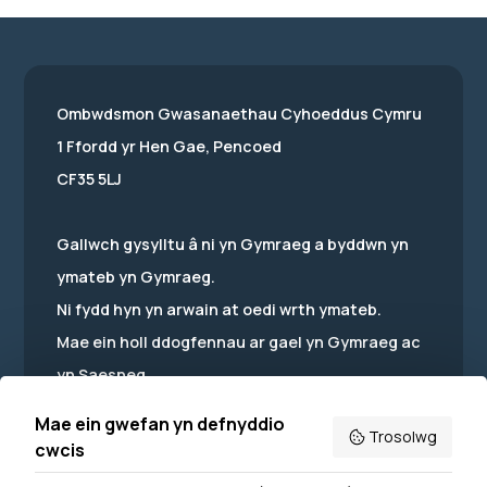
Ombwdsmon Gwasanaethau Cyhoeddus Cymru
1 Ffordd yr Hen Gae, Pencoed
CF35 5LJ
Gallwch gysylltu â ni yn Gymraeg a byddwn yn
ymateb yn Gymraeg.
Ni fydd hyn yn arwain at oedi wrth ymateb.
Mae ein holl ddogfennau ar gael yn Gymraeg ac
yn Saesneg.
Mae ein gwefan yn defnyddio
Trosolwg
cwcis