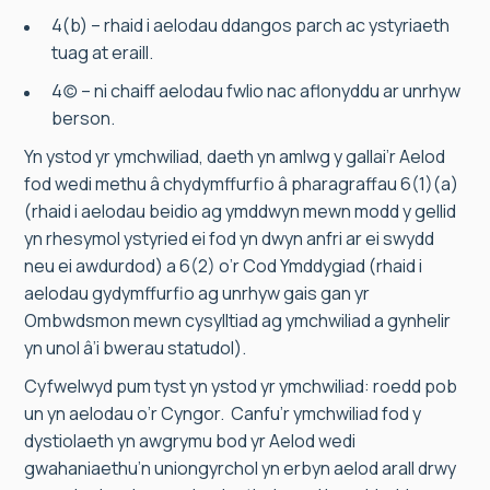
4(b) – rhaid i aelodau ddangos parch ac ystyriaeth
tuag at eraill.
4(c) – ni chaiff aelodau fwlio nac aflonyddu ar unrhyw
berson.
Yn ystod yr ymchwiliad, daeth yn amlwg y gallai’r Aelod
fod wedi methu â chydymffurfio â pharagraffau 6(1)(a)
(rhaid i aelodau beidio ag ymddwyn mewn modd y gellid
yn rhesymol ystyried ei fod yn dwyn anfri ar ei swydd
neu ei awdurdod) a 6(2) o’r Cod Ymddygiad (rhaid i
aelodau gydymffurfio ag unrhyw gais gan yr
Ombwdsmon mewn cysylltiad ag ymchwiliad a gynhelir
yn unol â’i bwerau statudol).
Cyfwelwyd pum tyst yn ystod yr ymchwiliad: roedd pob
un yn aelodau o’r Cyngor. Canfu’r ymchwiliad fod y
dystiolaeth yn awgrymu bod yr Aelod wedi
gwahaniaethu’n uniongyrchol yn erbyn aelod arall drwy