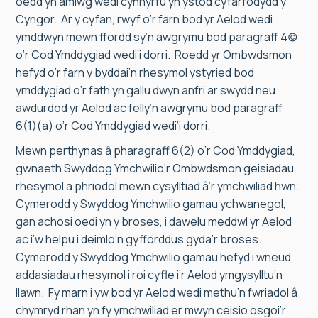
oedd yn amlwg wedi cynhyrfu yn ystod cyfarfodydd y
Cyngor. Ar y cyfan, rwyf o’r farn bod yr Aelod wedi
ymddwyn mewn ffordd sy’n awgrymu bod paragraff 4(c)
o’r Cod Ymddygiad wedi’i dorri. Roedd yr Ombwdsmon
hefyd o’r farn y byddai’n rhesymol ystyried bod
ymddygiad o’r fath yn gallu dwyn anfri ar swydd neu
awdurdod yr Aelod ac felly’n awgrymu bod paragraff
6(1)(a) o’r Cod Ymddygiad wedi’i dorri.
Mewn perthynas â pharagraff 6(2) o’r Cod Ymddygiad,
gwnaeth Swyddog Ymchwilio’r Ombwdsmon geisiadau
rhesymol a phriodol mewn cysylltiad â’r ymchwiliad hwn.
Cymerodd y Swyddog Ymchwilio gamau ychwanegol,
gan achosi oedi yn y broses, i dawelu meddwl yr Aelod
ac i’w helpu i deimlo’n gyfforddus gyda’r broses.
Cymerodd y Swyddog Ymchwilio gamau hefyd i wneud
addasiadau rhesymol i roi cyfle i’r Aelod ymgysylltu’n
llawn. Fy marn i yw bod yr Aelod wedi methu’n fwriadol â
chymryd rhan yn fy ymchwiliad er mwyn ceisio osgoi’r