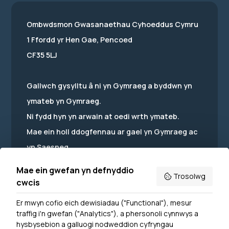
Ombwdsmon Gwasanaethau Cyhoeddus Cymru
1 Ffordd yr Hen Gae, Pencoed
CF35 5LJ
Gallwch gysylltu â ni yn Gymraeg a byddwn yn
ymateb yn Gymraeg.
Ni fydd hyn yn arwain at oedi wrth ymateb.
Mae ein holl ddogfennau ar gael yn Gymraeg ac
yn Saesneg.
Mae ein gwefan yn defnyddio
Trosolwg
cwcis
Er mwyn cofio eich dewisiadau ("Functional"), mesur
Powered by
Translate
traffig i'n gwefan ("Analytics"), a phersonoli cynnwys a
hysbysebion a galluogi nodweddion cyfryngau
Dewislen Troedyn