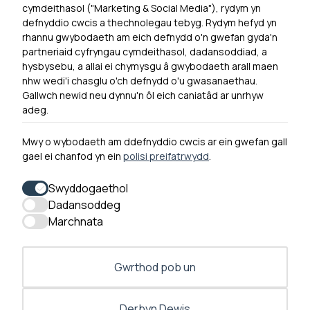
cymdeithasol ("Marketing & Social Media"), rydym yn
Newyddion
defnyddio cwcis a thechnolegau tebyg. Rydym hefyd yn
rhannu gwybodaeth am eich defnydd o'n gwefan gyda'n
Ymuno â ni
partneriaid cyfryngau cymdeithasol, dadansoddiad, a
Hygyrchedd
hysbysebu, a allai ei chymysgu â gwybodaeth arall maen
nhw wedi'i chasglu o'ch defnydd o'u gwasanaethau.
Hysbysiad Preifatrwydd
Gallwch newid neu dynnu'n ôl eich caniatâd ar unrhyw
Cysylltu â ni
adeg.
Mwy o wybodaeth am ddefnyddio cwcis ar ein gwefan gall
gael ei chanfod yn ein
polisi preifatrwydd
.
0300 790 0203 Mae ein llinell ffôn ar agor rhwng 10yb-
4yp Dydd Llun - Dydd Gwener
Swyddogaethol
Dadansoddeg
Marchnata
Gwrthod pob un
Derbyn Dewis