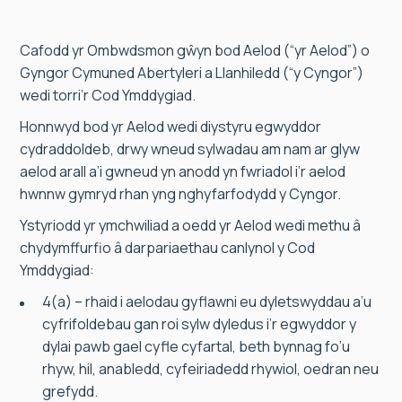
Cafodd yr Ombwdsmon gŵyn bod Aelod (“yr Aelod”) o
Gyngor Cymuned Abertyleri a Llanhiledd (“y Cyngor”)
wedi torri’r Cod Ymddygiad.
Honnwyd bod yr Aelod wedi diystyru egwyddor
cydraddoldeb, drwy wneud sylwadau am nam ar glyw
aelod arall a’i gwneud yn anodd yn fwriadol i’r aelod
hwnnw gymryd rhan yng nghyfarfodydd y Cyngor.
Ystyriodd yr ymchwiliad a oedd yr Aelod wedi methu â
chydymffurfio â darpariaethau canlynol y Cod
Ymddygiad:
4(a) – rhaid i aelodau gyflawni eu dyletswyddau a’u
cyfrifoldebau gan roi sylw dyledus i’r egwyddor y
dylai pawb gael cyfle cyfartal, beth bynnag fo’u
rhyw, hil, anabledd, cyfeiriadedd rhywiol, oedran neu
grefydd.