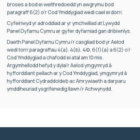
broses a bod ei weithredoedd yn awgrymu bod
paragraff 6(2) o’r Cod Ymddygiad wedi cael ei dorri.
Cyfeiriwyd yr adroddiad ar yr ymchwiliad at Lywydd
Panel Dyfarnu Cymru ar gyfer dyfarniad gan dribiwnlys.
Daeth Panel Dyfarnu Cymru i’r casgliad bod yr Aelod
wedi torri paragraffau 4(a), 4(b), 4(c), 6(1)(a) a 6(2) o’r
Cod Ymddygiad a chafodd ei atal am 10 mis.
Argymhellodd hefyd y dylai’r Aelod ymgymryd â
hyfforddiant pellach ar y Cod Ymddygiad, ymgymryd â
hyfforddiant Cydraddoldeb ac Amrywiaeth a darparu
ymddiheuriad ysgrifenedig llawn i’r Achwynydd.