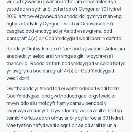
wneud sylwadau gwahaniaethol am ei hanabledd yn
ystod ac yn syth ar ôl cyfarfod o’r Cyngor ar 30 Hydref
2019, a thrwy ei gwneud yn anodd iddi gymryd rhan yng
nghyfarfodydd y Cyngor. Daeth yr Ombwdsmon i’r
casgliad bod ymddygiad yr Aelod yn awgrymu bod
paragraff 4(a) o’r Cod Ymddygiad wedi’i dorri’n ddifrifol.
Roedd yr Ombwdsmon o’r farn bod sylwadau’r Aelod am
anabledd yr aelod arall yn ymgais glir i’w dychryn a’i
thanseilio. Roedd o’r farn bod ymddygiad yr Aelod hefyd
yn awgrymu bod paragraff 4(b) o’r Cod Ymddygiad
wedi’i dorri.
Gwrthododd yr Aelod fod ei weithredoedd wedi torri’r
Cod Ymddygiad, ond gwrthododd gael ei gyfweld er
mwyn iddo allu rhoi cyfrif am y camau penodol y
cwynwyd amdanynt. Dywedodd yr aelod arall ei bod yn
teimlo’n ofidus ac yn ofnus ar ôl y cyfarfod ar 30 Hydref.
Mae tystion hefyd wedi disgrifio’r aelod arall fel un a