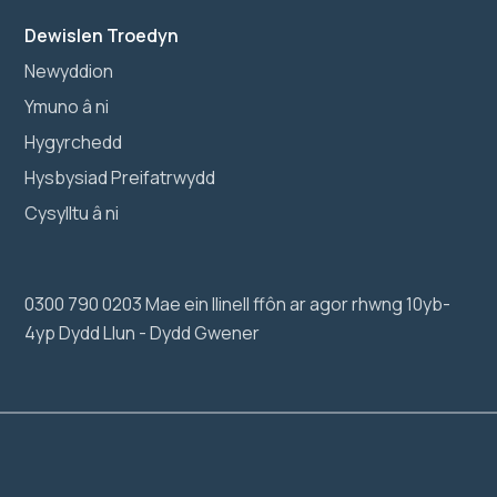
Dewislen Troedyn
Newyddion
Ymuno â ni
Hygyrchedd
Hysbysiad Preifatrwydd
Cysylltu â ni
0300 790 0203 Mae ein llinell ffôn ar agor rhwng 10yb-
4yp Dydd Llun - Dydd Gwener