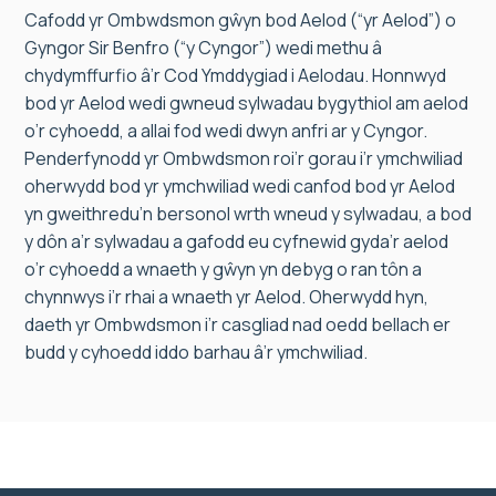
Cafodd yr Ombwdsmon gŵyn bod Aelod (“yr Aelod”) o
Gyngor Sir Benfro (“y Cyngor”) wedi methu â
chydymffurfio â’r Cod Ymddygiad i Aelodau. Honnwyd
bod yr Aelod wedi gwneud sylwadau bygythiol am aelod
o’r cyhoedd, a allai fod wedi dwyn anfri ar y Cyngor.
Penderfynodd yr Ombwdsmon roi’r gorau i’r ymchwiliad
oherwydd bod yr ymchwiliad wedi canfod bod yr Aelod
yn gweithredu’n bersonol wrth wneud y sylwadau, a bod
y dôn a’r sylwadau a gafodd eu cyfnewid gyda’r aelod
o’r cyhoedd a wnaeth y gŵyn yn debyg o ran tôn a
chynnwys i’r rhai a wnaeth yr Aelod. Oherwydd hyn,
daeth yr Ombwdsmon i’r casgliad nad oedd bellach er
budd y cyhoedd iddo barhau â’r ymchwiliad.