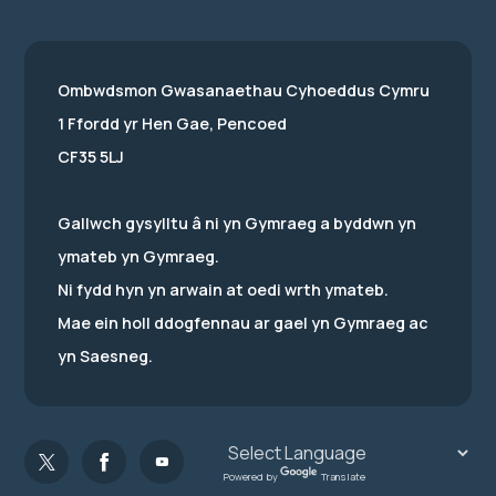
Ombwdsmon Gwasanaethau Cyhoeddus Cymru
1 Ffordd yr Hen Gae, Pencoed
CF35 5LJ
Gallwch gysylltu â ni yn Gymraeg a byddwn yn
ymateb yn Gymraeg.
Ni fydd hyn yn arwain at oedi wrth ymateb.
Mae ein holl ddogfennau ar gael yn Gymraeg ac
yn Saesneg.
Powered by
Translate