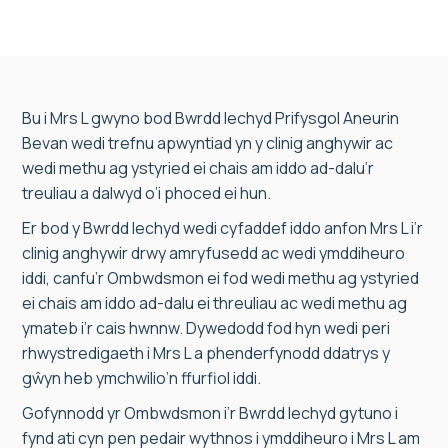
Bu i Mrs L gwyno bod Bwrdd Iechyd Prifysgol Aneurin
Bevan wedi trefnu apwyntiad yn y clinig anghywir ac
wedi methu ag ystyried ei chais am iddo ad-dalu’r
treuliau a dalwyd o’i phoced ei hun.
Er bod y Bwrdd Iechyd wedi cyfaddef iddo anfon Mrs L i’r
clinig anghywir drwy amryfusedd ac wedi ymddiheuro
iddi, canfu’r Ombwdsmon ei fod wedi methu ag ystyried
ei chais am iddo ad-dalu ei threuliau ac wedi methu ag
ymateb i’r cais hwnnw. Dywedodd fod hyn wedi peri
rhwystredigaeth i Mrs L a phenderfynodd ddatrys y
gŵyn heb ymchwilio’n ffurfiol iddi.
Gofynnodd yr Ombwdsmon i’r Bwrdd Iechyd gytuno i
fynd ati cyn pen pedair wythnos i ymddiheuro i Mrs L am