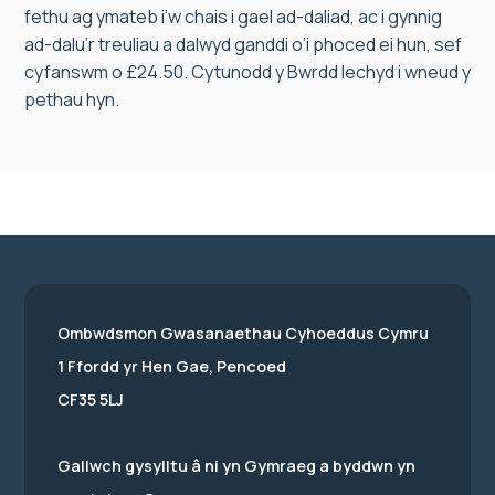
fethu ag ymateb i’w chais i gael ad-daliad, ac i gynnig
ad-dalu’r treuliau a dalwyd ganddi o’i phoced ei hun, sef
cyfanswm o £24.50. Cytunodd y Bwrdd Iechyd i wneud y
pethau hyn.
Ombwdsmon Gwasanaethau Cyhoeddus Cymru
1 Ffordd yr Hen Gae, Pencoed
CF35 5LJ
Gallwch gysylltu â ni yn Gymraeg a byddwn yn