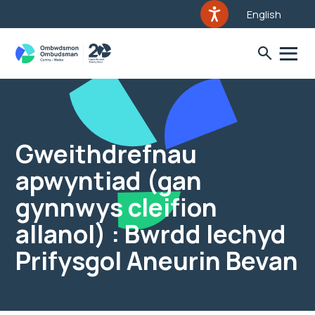
English
Gweithdrefnau
apwyntiad (gan
gynnwys cleifion
allanol) : Bwrdd Iechyd
Prifysgol Aneurin Bevan