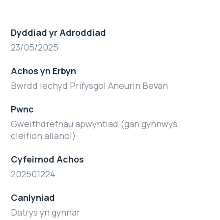
Dyddiad yr Adroddiad
23/05/2025
Achos yn Erbyn
Bwrdd Iechyd Prifysgol Aneurin Bevan
Pwnc
Gweithdrefnau apwyntiad (gan gynnwys
cleifion allanol)
Cyfeirnod Achos
202501224
Canlyniad
Datrys yn gynnar