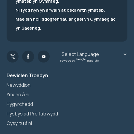
ymateb yn Gymraeg.
Ni fydd hyn yn arwain at oedi wrth ymateb.
Mae ein holl ddogfennau ar gael yn Gymraeg ac
yn Saesneg.
Powered by
Translate
Dewislen Troedyn
Newyddion
Ymuno â ni
Hygyrchedd
Hysbysiad Preifatrwydd
Cysylltu â ni