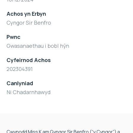
Achos yn Erbyn
Cyngor Sir Benfro
Pwnc
Gwasanaethau i bobl hŷn
Cyfeirnod Achos
202304391
Canlyniad
Ni Chadarnhawyd
Cwynodd Miss K am Gyngor Sir Benfro (“y Cyngor”) a