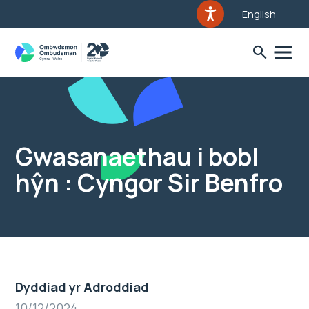
English
Gwasanaethau i bobl
hŷn : Cyngor Sir Benfro
Dyddiad yr Adroddiad
10/12/2024