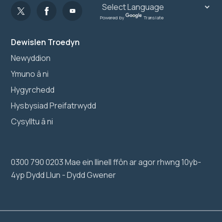
Powered by
Translate
Dewislen Troedyn
Newyddion
Ymuno â ni
Hygyrchedd
Hysbysiad Preifatrwydd
Cysylltu â ni
0300 790 0203 Mae ein llinell ffôn ar agor rhwng 10yb-
4yp Dydd Llun - Dydd Gwener