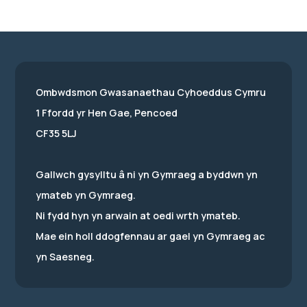
Ombwdsmon Gwasanaethau Cyhoeddus Cymru
1 Ffordd yr Hen Gae, Pencoed
CF35 5LJ
Gallwch gysylltu â ni yn Gymraeg a byddwn yn
ymateb yn Gymraeg.
Ni fydd hyn yn arwain at oedi wrth ymateb.
Mae ein holl ddogfennau ar gael yn Gymraeg ac
yn Saesneg.