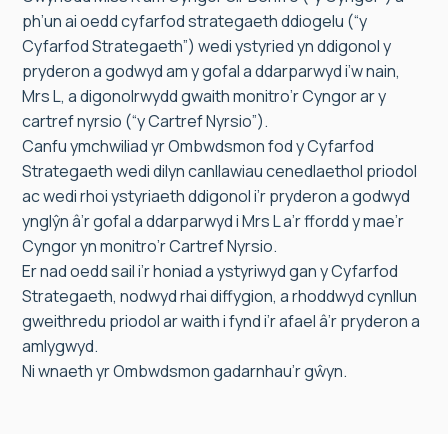
ph’un ai oedd cyfarfod strategaeth ddiogelu (“y
Cyfarfod Strategaeth”) wedi ystyried yn ddigonol y
pryderon a godwyd am y gofal a ddarparwyd i’w nain,
Mrs L, a digonolrwydd gwaith monitro’r Cyngor ar y
cartref nyrsio (“y Cartref Nyrsio”).
Canfu ymchwiliad yr Ombwdsmon fod y Cyfarfod
Strategaeth wedi dilyn canllawiau cenedlaethol priodol
ac wedi rhoi ystyriaeth ddigonol i’r pryderon a godwyd
ynglŷn â’r gofal a ddarparwyd i Mrs L a’r ffordd y mae’r
Cyngor yn monitro’r Cartref Nyrsio.
Er nad oedd sail i’r honiad a ystyriwyd gan y Cyfarfod
Strategaeth, nodwyd rhai diffygion, a rhoddwyd cynllun
gweithredu priodol ar waith i fynd i’r afael â’r pryderon a
amlygwyd.
Ni wnaeth yr Ombwdsmon gadarnhau’r gŵyn.