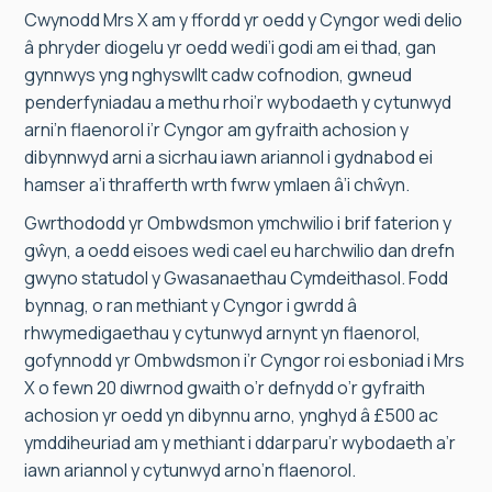
Cwynodd Mrs X am y ffordd yr oedd y Cyngor wedi delio
â phryder diogelu yr oedd wedi’i godi am ei thad, gan
gynnwys yng nghyswllt cadw cofnodion, gwneud
penderfyniadau a methu rhoi’r wybodaeth y cytunwyd
arni’n flaenorol i’r Cyngor am gyfraith achosion y
dibynnwyd arni a sicrhau iawn ariannol i gydnabod ei
hamser a’i thrafferth wrth fwrw ymlaen â’i chŵyn.
Gwrthododd yr Ombwdsmon ymchwilio i brif faterion y
gŵyn, a oedd eisoes wedi cael eu harchwilio dan drefn
gwyno statudol y Gwasanaethau Cymdeithasol. Fodd
bynnag, o ran methiant y Cyngor i gwrdd â
rhwymedigaethau y cytunwyd arnynt yn flaenorol,
gofynnodd yr Ombwdsmon i’r Cyngor roi esboniad i Mrs
X o fewn 20 diwrnod gwaith o’r defnydd o’r gyfraith
achosion yr oedd yn dibynnu arno, ynghyd â £500 ac
ymddiheuriad am y methiant i ddarparu’r wybodaeth a’r
iawn ariannol y cytunwyd arno’n flaenorol.