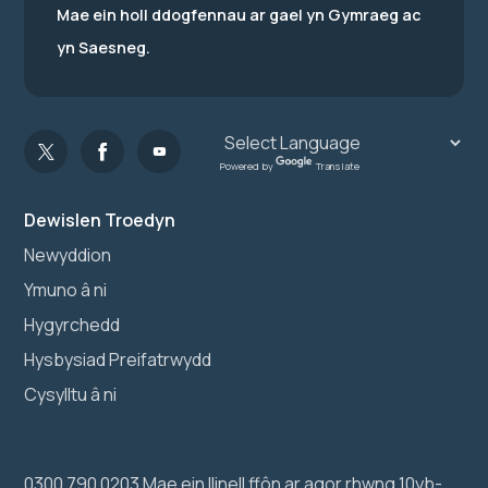
Mae ein holl ddogfennau ar gael yn Gymraeg ac
yn Saesneg.
Powered by
Translate
Dewislen Troedyn
Newyddion
Ymuno â ni
Hygyrchedd
Hysbysiad Preifatrwydd
Cysylltu â ni
0300 790 0203 Mae ein llinell ffôn ar agor rhwng 10yb-