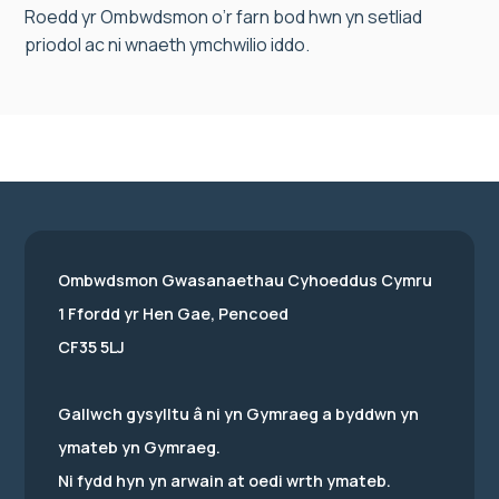
Roedd yr Ombwdsmon o’r farn bod hwn yn setliad
priodol ac ni wnaeth ymchwilio iddo.
Ombwdsmon Gwasanaethau Cyhoeddus Cymru
1 Ffordd yr Hen Gae, Pencoed
CF35 5LJ
Gallwch gysylltu â ni yn Gymraeg a byddwn yn
ymateb yn Gymraeg.
Ni fydd hyn yn arwain at oedi wrth ymateb.