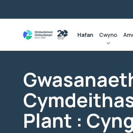
Hafan
Cwyno
Am
Gwasanaet
Cymdeithas
Plant : Cyng