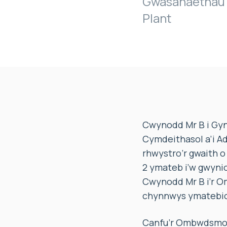
Gwasanaethau 
Plant
Cwynodd Mr B i Gyng
Cymdeithasol a’i Ad
rhwystro’r gwaith 
2 ymateb i’w gwyni
Cwynodd Mr B i’r O
chynnwys ymatebio
Canfu’r Ombwdsmon 