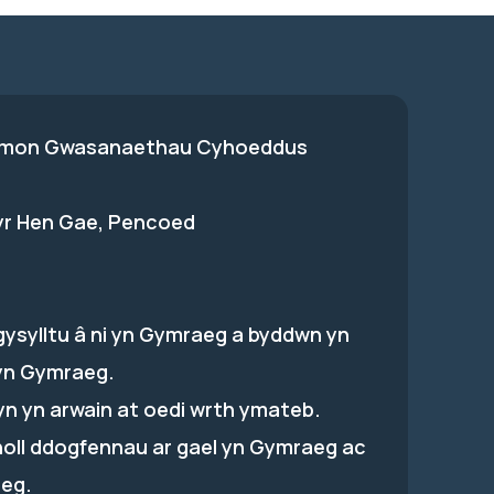
on Gwasanaethau Cyhoeddus
 yr Hen Gae, Pencoed
gysylltu â ni yn Gymraeg a byddwn yn
yn Gymraeg.
hyn yn arwain at oedi wrth ymateb.
holl ddogfennau ar gael yn Gymraeg ac
eg.