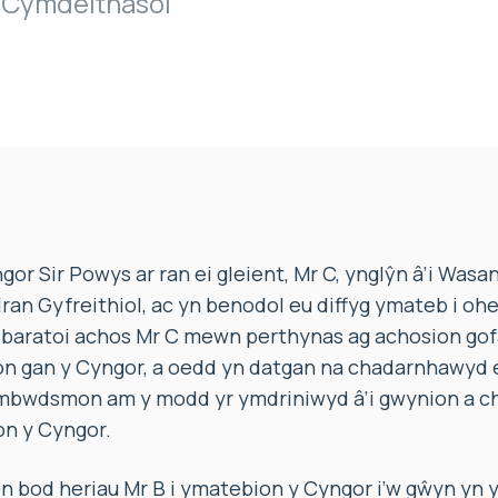
Cymdeithasol
or Sir Powys ar ran ei gleient, Mr C, ynglŷn â’i Was
ran Gyfreithiol, ac yn benodol eu diffyg ymateb i oh
o baratoi achos Mr C mewn perthynas ag achosion gof
on gan y Cyngor, a oedd yn datgan na chadarnhawyd 
mbwdsmon am y modd yr ymdriniwyd â’i gwynion a c
n y Cyngor.
bod heriau Mr B i ymatebion y Cyngor i’w gŵyn yn