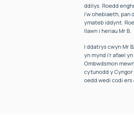
ddilys. Roedd engh
i’w ohebiaeth, pan
ymateb iddynt. Roe
llawn i heriau Mr B.
I ddatrys cwyn Mr B
yn mynd i’r afael yn
Ombwdsmon mewn per
cytunodd y Cyngor i
oedd wedi codi ers d