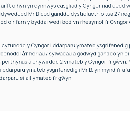
raifft o hyn yn cynnwys casgliad y Cyngor nad oedd
 ddywedodd Mr B bod ganddo dystiolaeth o tua 27 ne
dd o’r farn y byddai wedi bod yn rhesymol i’r Cyngo
, cytunodd y Cyngor i ddarparu ymateb ysgrifenedig 
 benodol â’r heriau / sylwadau a godwyd ganddo yn ei 
thynas â chywirdeb 2 ymateb y Cyngor i’r gŵyn. Y
 ddarparu ymateb ysgrifenedig i Mr B, yn mynd i’r afa
arparu ei ail ymateb i’r gŵyn.