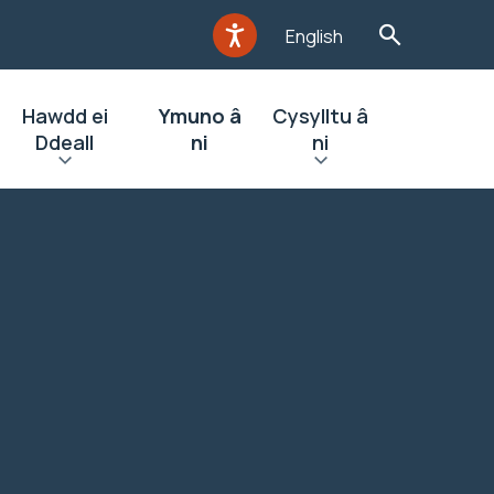
English
Hawdd ei
Ymuno â
Cysylltu â
Ddeall
ni
ni