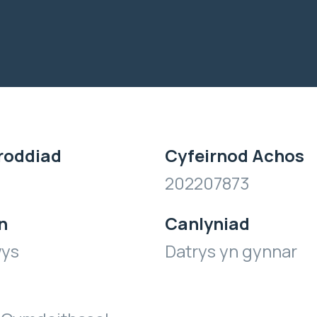
roddiad
Cyfeirnod Achos
202207873
n
Canlyniad
wys
Datrys yn gynnar