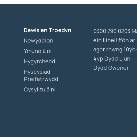
Dewislen Troedyn
0300 790 0203 M
ein llinell ffôn ar
Newyddion
agor rhwng 10yb
Ymuno â ni
4yp Dydd Llun -
Hygyrchedd
Dydd Gwener
Hysbysiad
Preifatrwydd
Cysylltu â ni