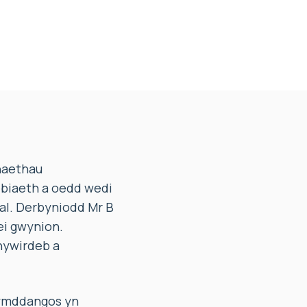
anaethau
ebiaeth a oedd wedi
al. Derbyniodd Mr B
ei gwynion.
hywirdeb a
 ymddangos yn