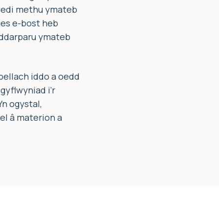
 wedi methu ymateb
ges e-bost heb
r ddarparu ymateb
pellach iddo a oedd
gyflwyniad i’r
n ogystal,
el â materion a