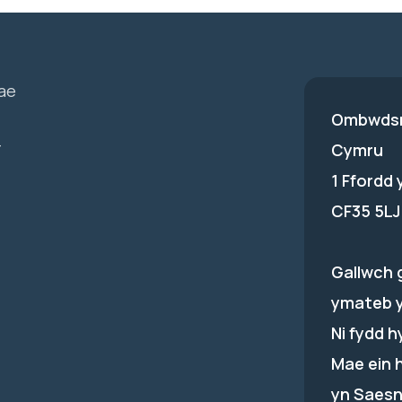
ae
Ombwdsm
-
Cymru
1 Ffordd
CF35 5LJ
Gallwch 
ymateb 
Ni fydd 
Mae ein 
yn Saesn