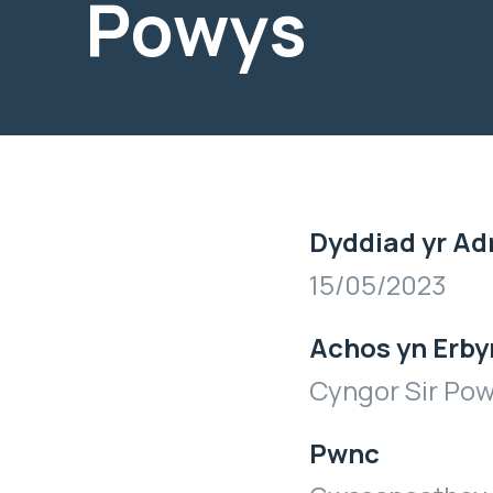
Powys
Dyddiad yr Ad
15/05/2023
Achos yn Erby
Cyngor Sir Po
Pwnc