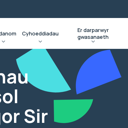
Er darparwyr
danom
Cyhoeddiadau
gwasanaeth
hau
ol
or Sir