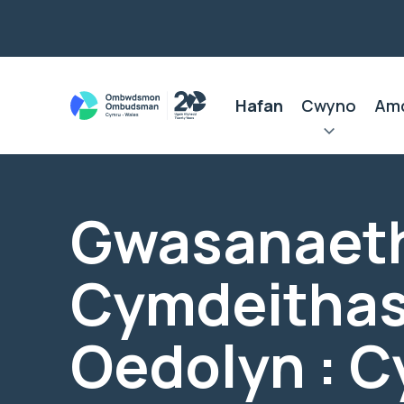
Hafan
Cwyno
Am
Gwasanaet
Cymdeithas
Oedolyn : C