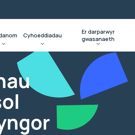
Er darparwyr
danom
Cyhoeddiadau
gwasanaeth
hau
ol
yngor