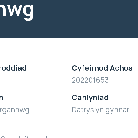
nwg
roddiad
Cyfeirnod Achos
202201653
n
Canlyniad
organnwg
Datrys yn gynnar