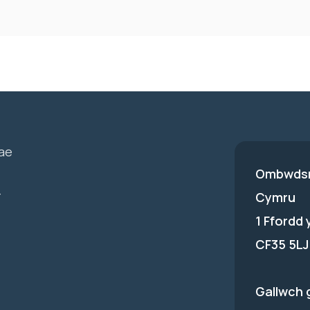
ae
Ombwdsm
-
Cymru
1 Ffordd
CF35 5LJ
Gallwch 