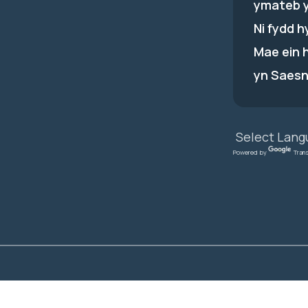
ymateb 
Ni fydd 
Mae ein 
yn Saesn
Powered by
Tran