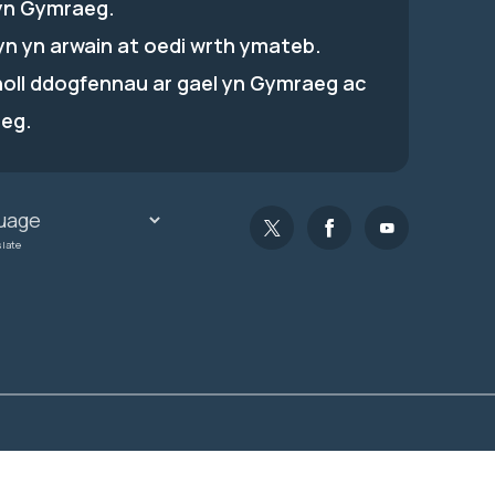
yn Gymraeg.
hyn yn arwain at oedi wrth ymateb.
holl ddogfennau ar gael yn Gymraeg ac
eg.
slate