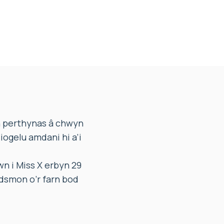
 perthynas â chwyn
iogelu amdani hi a’i
n i Miss X erbyn 29
dsmon o’r farn bod