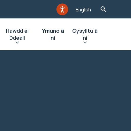
English
Hawdd ei
Ymuno â
Cysylltu â
Ddeall
ni
ni