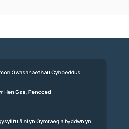
on Gwasanaethau Cyhoeddus
 yr Hen Gae, Pencoed
gysylltu â ni yn Gymraeg a byddwn yn