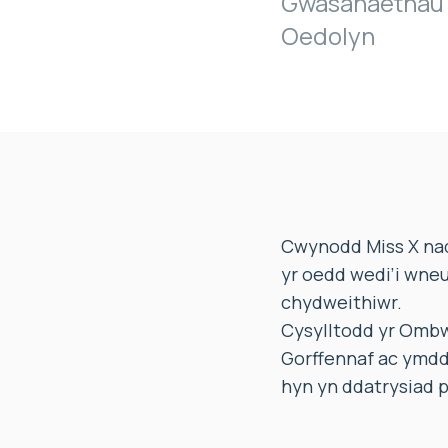
Gwasanaethau 
Oedolyn
Cwynodd Miss X na
yr oedd wedi’i wneu
chydweithiwr.
Cysylltodd yr Ombw
Gorffennaf ac ymdd
hyn yn ddatrysiad pr