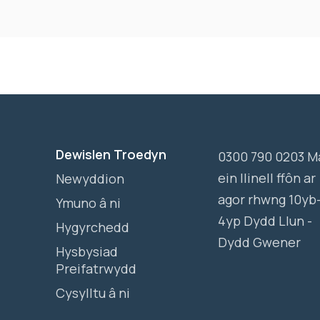
Dewislen Troedyn
0300 790 0203 M
ein llinell ffôn ar
Newyddion
agor rhwng 10yb
Ymuno â ni
4yp Dydd Llun -
Hygyrchedd
Dydd Gwener
Hysbysiad
Preifatrwydd
Cysylltu â ni