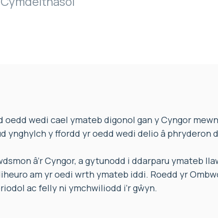
Cymdeithasol
d oedd wedi cael ymateb digonol gan y Cyngor mewn
d ynghylch y ffordd yr oedd wedi delio â phryderon d
dsmon â’r Cyngor, a gytunodd i ddarparu ymateb llaw
iheuro am yr oedi wrth ymateb iddi. Roedd yr Ombw
iodol ac felly ni ymchwiliodd i’r gŵyn.