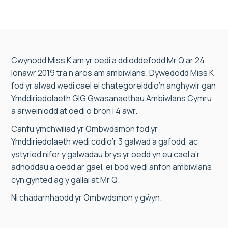
Cwynodd Miss K am yr oedi a ddioddefodd Mr Q ar 24
Ionawr 2019 tra’n aros am ambiwlans. Dywedodd Miss K
fod yr alwad wedi cael ei chategoreiddio’n anghywir gan
Ymddiriedolaeth GIG Gwasanaethau Ambiwlans Cymru
a arweiniodd at oedi o bron i 4 awr.
Canfu ymchwiliad yr Ombwdsmon fod yr
Ymddiriedolaeth wedi codio’r 3 galwad a gafodd, ac
ystyried nifer y galwadau brys yr oedd yn eu cael a’r
adnoddau a oedd ar gael, ei bod wedi anfon ambiwlans
cyn gynted ag y gallai at Mr Q.
Ni chadarnhaodd yr Ombwdsmon y gŵyn.