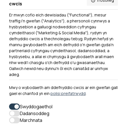
Trosolwg
cwcis
Er mwyn cofio eich dewisiadau ("Functional"), mesur
Powered by
Translate
traffig i'n gwefan ("Analytics"), a phersonoli cynnwys a
hysbysebion a galluogi nodweddion cyfryngau
Dewislen Troedyn
cymdeithasol ("Marketing & Social Media"), rydym yn
Newyddion
defnyddio cwcis a thechnolegau tebyg. Rydym hefyd yn
rhannu gwybodaeth am eich defnydd o'n gwefan gyda'n
Ymuno â ni
partneriaid cyfryngau cymdeithasol, dadansoddiad, a
Hygyrchedd
hysbysebu, a allai ei chymysgu â gwybodaeth arall maen
nhw wedi'i chasglu o'ch defnydd o'u gwasanaethau.
Hysbysiad Preifatrwydd
Gallwch newid neu dynnu'n ôl eich caniatâd ar unrhyw
Cysylltu â ni
adeg.
Mwy o wybodaeth am ddefnyddio cwcis ar ein gwefan gall
gael ei chanfod yn ein
polisi preifatrwydd
.
0300 790 0203 Mae ein llinell ffôn ar agor rhwng 10yb-
4yp Dydd Llun - Dydd Gwener
Swyddogaethol
Dadansoddeg
Marchnata