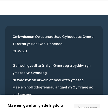
Ombwdsmon Gwasanaethau Cyhoeddus Cymru
1 Ffordd yr Hen Gae, Pencoed
CF35 5LJ
Gallwch gysylltu â ni yn Gymraeg a byddwn yn
ymateb yn Gymraeg.
Ni fydd hyn yn arwain at oedi wrth ymateb.
Mae ein holl ddogfennau ar gael yn Gymraeg ac
yn Saesneg.
Mae ein gwefan yn defnyddio