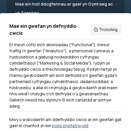
Mae ein holl ddogfennau ar gael yn Gymraeg ac
yn Saesneg.
Mae ein gwefan yn defnyddio
Trosolwg
cwcis
Er mwyn cofio eich dewisiadau ("Functional"), mesur
Powered by
Translate
traffig i'n gwefan ("Analytics"), a phersonoli cynnwys a
hysbysebion a galluogi nodweddion cyfryngau
Dewislen Troedyn
cymdeithasol ("Marketing & Social Media"), rydym yn
Newyddion
defnyddio cwcis a thechnolegau tebyg. Rydym hefyd yn
rhannu gwybodaeth am eich defnydd o'n gwefan gyda'n
Ymuno â ni
partneriaid cyfryngau cymdeithasol, dadansoddiad, a
Hygyrchedd
hysbysebu, a allai ei chymysgu â gwybodaeth arall maen
nhw wedi'i chasglu o'ch defnydd o'u gwasanaethau.
Hysbysiad Preifatrwydd
Gallwch newid neu dynnu'n ôl eich caniatâd ar unrhyw
Cysylltu â ni
adeg.
Mwy o wybodaeth am ddefnyddio cwcis ar ein gwefan gall
gael ei chanfod yn ein
polisi preifatrwydd
.
0300 790 0203 Mae ein llinell ffôn ar agor rhwng 10yb-