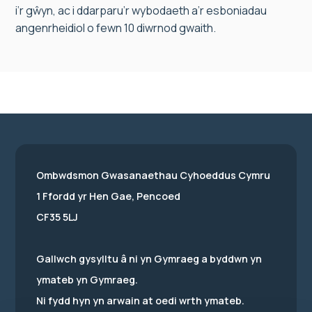
i’r gŵyn, ac i ddarparu’r wybodaeth a’r esboniadau
angenrheidiol o fewn 10 diwrnod gwaith.
Ombwdsmon Gwasanaethau Cyhoeddus Cymru
1 Ffordd yr Hen Gae, Pencoed
CF35 5LJ
Gallwch gysylltu â ni yn Gymraeg a byddwn yn
ymateb yn Gymraeg.
Ni fydd hyn yn arwain at oedi wrth ymateb.