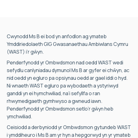
Cwynodd Ms B ei bod yn anfodlon ag ymateb
Ymddiriedolaeth GIG Gwasanaethau Ambiwlans Cymru
(WAST) i’r gŵyn.
Penderfynodd yr Ombwdsmon nad oedd WAST wedi
sefydlu canlyniadau dymunol Ms B ar gyfer ei chŵyn, ac
nid oedd yn egluro pa opsiynau oedd ar gael iddi o hyd.
Ni wnaeth WAST egluro pa wybodaeth a ystyriwyd
ganddi yn ei hymchwiliad, na’i sefyllfa o ran
rhwymedigaeth gymhwyso a gwneud iawn.
Penderfynodd yr Ombwdsmon setlo’r gŵyn heb
ymchwiliad.
Ceisiodd a derbyniodd yr Ombwdsmon gytundeb WAST
i ymddiheuro i Ms B am yr hyn a hepgorwyd yn yr ymateb