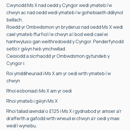
Cwynodd Ms X nad oedd y Cyngor wedi ymateb i’w
chwyn ac nad oedd wedi ymateb i’w gohebiaeth ddilynol
bellach.
Roedd yr Ombwdsmon yn bryderus nad oedd Ms X wedi
cael ymateb ffurfiol i’w chwyn a’i bod wedi cael ei
hanhwyluso gan weithredoedd y Cyngor. Penderfynodd
setlo’r gŵyn heb ymchwiliad.
Ceisiodd a sicrhaodd yr Ombwdsmon gytundeb y
Cyngor i:
Roi ymddiheuriad i Ms X am yr oedi wrth ymateb i’w
chwyn
Rhoi esboniad i Ms X am yr oedi
Rhoi ymateb i gŵyn Ms X
Rhoi taliad iawndal o £125 i Ms X i gydnabod yr amser a’r
drafferth a gafodd wrth wneud ei chwyn a’r oedi y mae
wedi’i wynebu.