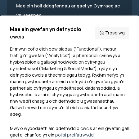
Mae ein holl ddogfennau ar gael yn Gymraeg ac
yn Saesneg.
Mae ein gwefan yn defnyddio
Trosolwg
cwcis
Er mwyn cofio eich dewisiadau ("Functional"), mesur
Powered by
Translate
traffig i'n gwefan ("Analytics"), a phersonoli cynnwys a
hysbysebion a galluogi nodweddion cyfryngau
Dewislen Troedyn
cymdeithasol ("Marketing & Social Media"), rydym yn
Newyddion
defnyddio cwcis a thechnolegau tebyg. Rydym hefyd yn
rhannu gwybodaeth am eich defnydd o'n gwefan gyda'n
Ymuno â ni
partneriaid cyfryngau cymdeithasol, dadansoddiad, a
Hygyrchedd
hysbysebu, a allai ei chymysgu â gwybodaeth arall maen
nhw wedi'i chasglu o'ch defnydd o'u gwasanaethau.
Hysbysiad Preifatrwydd
Gallwch newid neu dynnu'n ôl eich caniatâd ar unrhyw
Cysylltu â ni
adeg.
Mwy o wybodaeth am ddefnyddio cwcis ar ein gwefan gall
gael ei chanfod yn ein
polisi preifatrwydd
.