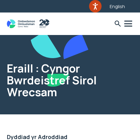
English
Eraill : Cyngor
Bwrdeistref Sirol
Wrecsam
Dyddiad yr Adroddiad