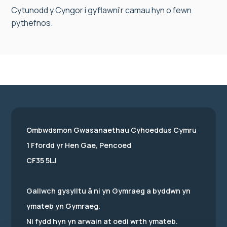
Cytunodd y Cyngor i gyflawni’r camau hyn o fewn
pythefnos.
Ombwdsmon Gwasanaethau Cyhoeddus Cymru
1 Ffordd yr Hen Gae, Pencoed
CF35 5LJ
Gallwch gysylltu â ni yn Gymraeg a byddwn yn
ymateb yn Gymraeg.
Ni fydd hyn yn arwain at oedi wrth ymateb.