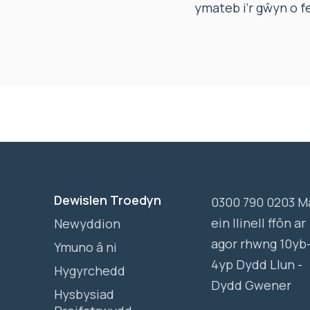
ymateb i’r gŵyn o 
Dewislen Troedyn
0300 790 0203 M
ein llinell ffôn ar
Newyddion
agor rhwng 10yb
Ymuno â ni
4yp Dydd Llun -
Hygyrchedd
Dydd Gwener
Hysbysiad