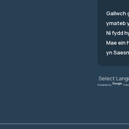
Gallwch 
ymateb 
Ni fydd 
Mae ein 
yn Saesn
Powered by
Tran