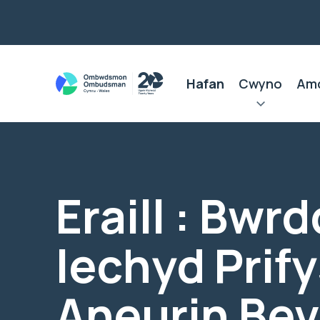
Hafan
Cwyno
Am
Eraill : Bwrd
Iechyd Prif
Aneurin Be