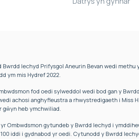
Datrys yn gynnar
 Bwrdd Iechyd Prifysgol Aneurin Bevan wedi methu y
odd ym mis Hydref 2022.
mbwdsmon fod oedi sylweddol wedi bod gan y Bwrdd
wedi achosi anghyfleustra a rhwystredigaeth i Miss 
 gŵyn heb ymchwiliad.
 yr Ombwdsmon gytundeb y Bwrdd Iechyd i ymddiheur
100 iddi i gydnabod yr oedi. Cytunodd y Bwrdd Iechy