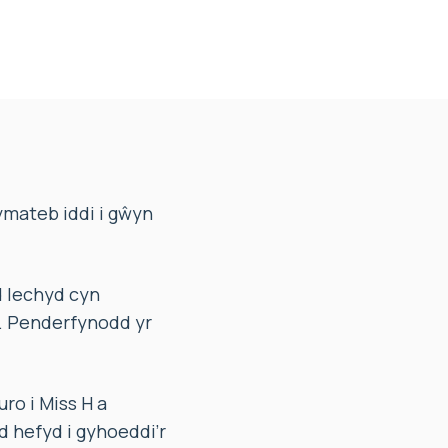
mateb iddi i gŵyn
 Iechyd cyn
H. Penderfynodd yr
o i Miss H a
d hefyd i gyhoeddi’r