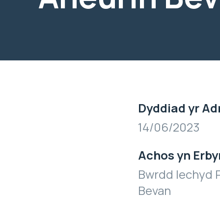
Dyddiad yr Ad
14/06/2023
Achos yn Erby
Bwrdd Iechyd P
Bevan