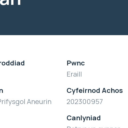
roddiad
Pwnc
Eraill
n
Cyfeirnod Achos
rifysgol Aneurin
202300957
Canlyniad