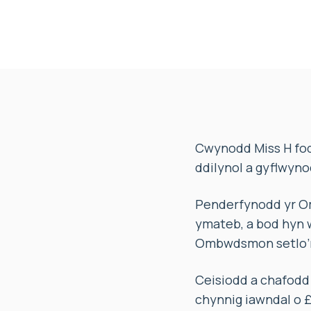
Cwynodd Miss H fod
ddilynol a gyflwyn
Penderfynodd yr O
ymateb, a bod hyn 
Ombwdsmon setlo’r
Ceisiodd a chafodd
chynnig iawndal o £