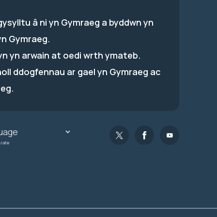
gysylltu â ni yn Gymraeg a byddwn yn
yn Gymraeg.
hyn yn arwain at oedi wrth ymateb.
holl ddogfennau ar gael yn Gymraeg ac
eg.
slate