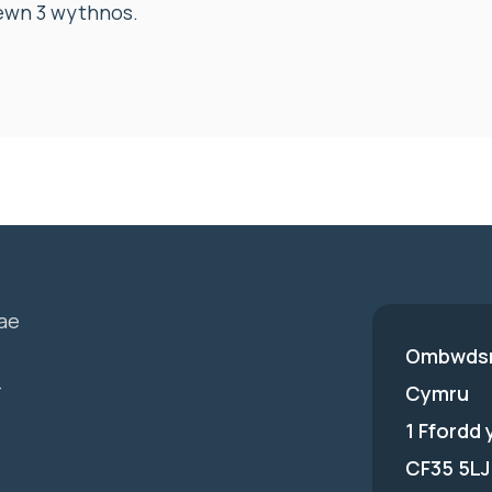
fewn 3 wythnos.
ae
Ombwdsm
-
Cymru
1 Ffordd
CF35 5LJ