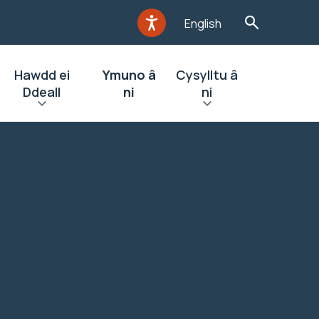
English
Hawdd ei
Ymuno â
Cysylltu â
Ddeall
ni
ni