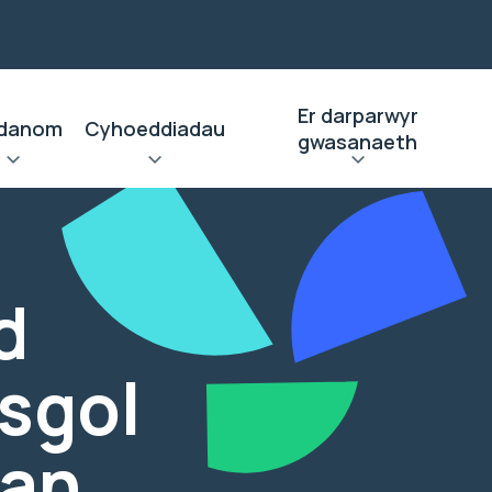
Er darparwyr
danom
Cyhoeddiadau
gwasanaeth
d
ysgol
van