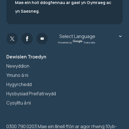
Mae ein holl ddogfennau ar gael yn Gymraeg ac
yn Saesneg.
Powered by
Translate
Dewislen Troedyn
Newyddion
Ymuno â ni
Hygyrchedd
Hysbysiad Preifatrwydd
Cysylltu â ni
0300 790 0203 Mae ein llinell ffôn ar agor rhwng 10yb-