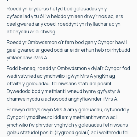
Roedd yn bryderus hefyd bod goleuadau yn y
cyfadeilad y tu ôl i’w heiddo ymlaen drwy’r nos ac, ers
cael gwared ar y coed, roeddynt yn rhy llachar ac yn
aflonyddu ar ei chwsg.
Roedd yr Ombwdsmon o’r farn bod gan y Cyngor hawl i
gael gwared ar goed oddi ar ei dir ei hun heb roi rhybudd
ymlaen llaw i Mrs A.
Fodd bynnag, roedd yr Ombwdsmon y dylai’r Cyngor fod
wedi ystyried ac ymchwilio i gŵyn Mrs A ynglŷn ag
effaith y goleuadau, fel niwsans statudol posibl.
Dywedodd bod y methiant i wneud hynny gyfystyr â
chamweinyddu a achosodd anghyfiawnder i Mrs A.
Er mwyn datrys cwyn Mrs A am y goleuadau, cytunodd y
Cyngor i ymddiheuro iddi am y methiant hwnnw ac i
ymchwilio i’w phryder ynghylch y goleuadau fel niwsans
golau statudol posibl (llygredd golau) ac i weithredu fel