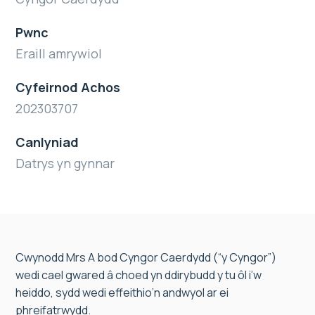
Pwnc
Eraill amrywiol
Cyfeirnod Achos
202303707
Canlyniad
Datrys yn gynnar
Cwynodd Mrs A bod Cyngor Caerdydd (“y Cyngor”)
wedi cael gwared â choed yn ddirybudd y tu ôl i’w
heiddo, sydd wedi effeithio’n andwyol ar ei
phreifatrwydd.