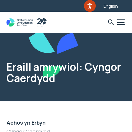
English
Eraill amrywiol: Cyngor
Caerdydd
Achos yn Erbyn
Cyngor Caerdydd