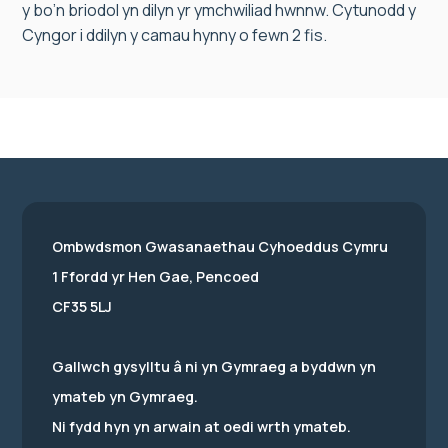
y bo’n briodol yn dilyn yr ymchwiliad hwnnw. Cytunodd y
Cyngor i ddilyn y camau hynny o fewn 2 fis.
Ombwdsmon Gwasanaethau Cyhoeddus Cymru
1 Ffordd yr Hen Gae, Pencoed
CF35 5LJ
Gallwch gysylltu â ni yn Gymraeg a byddwn yn
ymateb yn Gymraeg.
Ni fydd hyn yn arwain at oedi wrth ymateb.