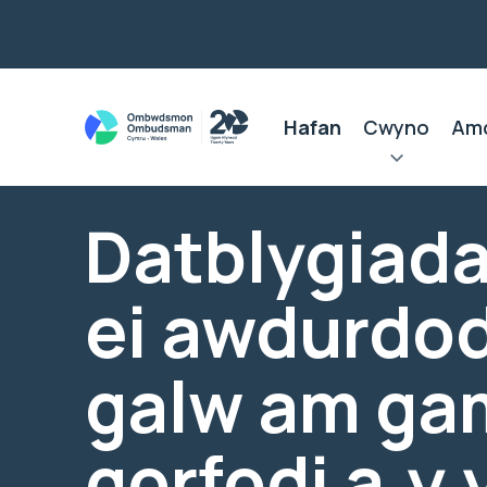
Hafan
Cwyno
Am
Datblygiad
ei awdurdod
galw am ga
gorfodi a.y.y