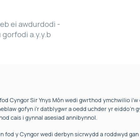
eb ei awdurdodi -
gorfodi a.y.y.b
od Cyngor Sir Ynys Môn wedi gwrthod ymchwilio i’w
eblaw gofyn i’r datblygwr a oedd uchder yr eiddo’n 
od cais i gynnal asesiad annibynnol.
fod y Cyngor wedi derbyn sicrwydd a roddwyd gan 