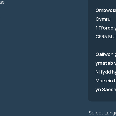
ae
Ombwdsm
-
Cymru
1 Ffordd
CF35 5LJ
Gallwch 
ymateb 
Ni fydd 
Mae ein 
yn Saesn