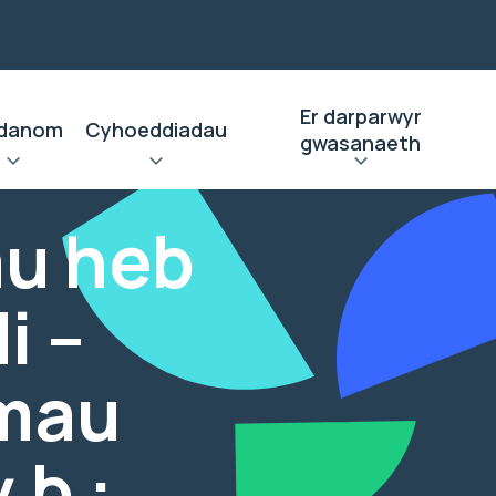
Er darparwyr
danom
Cyhoeddiadau
gwasanaeth
au heb
i –
mau
.b :