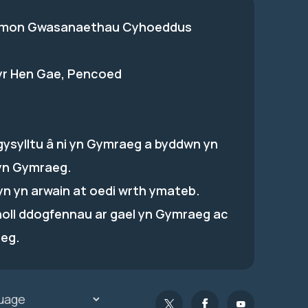
on Gwasanaethau Cyhoeddus
 yr Hen Gae, Pencoed
gysylltu â ni yn Gymraeg a byddwn yn
yn Gymraeg.
hyn yn arwain at oedi wrth ymateb.
holl ddogfennau ar gael yn Gymraeg ac
eg.