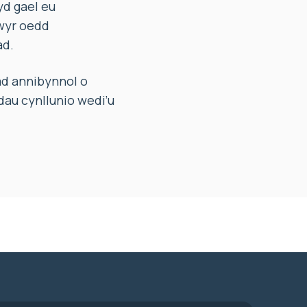
yd gael eu
wyr oedd
ad.
d annibynnol o
dau cynllunio wedi’u