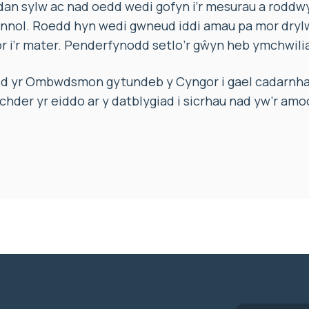
dan sylw ac nad oedd wedi gofyn i’r mesurau a roddw
nnol. Roedd hyn wedi gwneud iddi amau pa mor dryl
r i’r mater. Penderfynodd setlo’r gŵyn heb ymchwili
dd yr Ombwdsmon gytundeb y Cyngor i gael cadarnha
hder yr eiddo ar y datblygiad i sicrhau nad yw’r amo