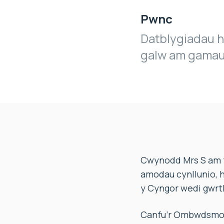
Pwnc
Datblygiadau h
galw am gamau 
Cwynodd Mrs S am f
amodau cynllunio, h
y Cyngor wedi gwrth
Canfu’r Ombwdsmon 