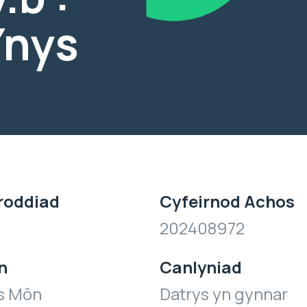
Ynys
roddiad
Cyfeirnod Achos
202408972
n
Canlyniad
ys Môn
Datrys yn gynnar