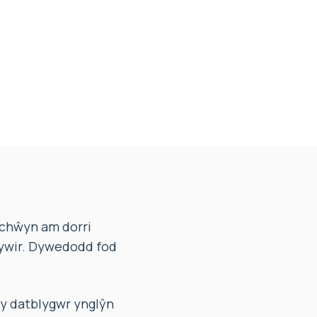
 chŵyn am dorri
gywir. Dywedodd fod
y datblygwr ynglŷn