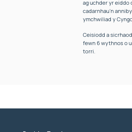
ag uchder yr eiddo 
cadarnhau’n anniby
ymchwiliad y Cyngo
Ceisiodd a sicrhao
fewn 6 wythnos o uc
torri.