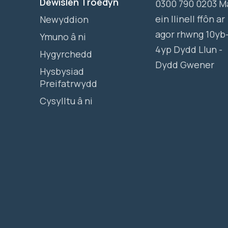
Dewislen Troedyn
0300 790 0203 M
ein llinell ffôn ar
Newyddion
agor rhwng 10yb
Ymuno â ni
4yp Dydd Llun -
Hygyrchedd
Dydd Gwener
Hysbysiad
Preifatrwydd
Cysylltu â ni