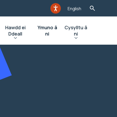
English
Hawdd ei
Ymuno â
Cysylltu â
Ddeall
ni
ni