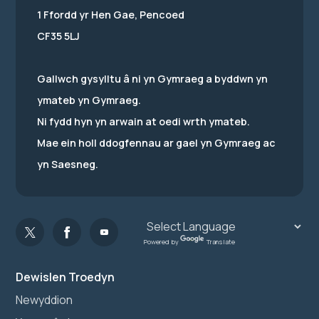
1 Ffordd yr Hen Gae, Pencoed
CF35 5LJ
Gallwch gysylltu â ni yn Gymraeg a byddwn yn
ymateb yn Gymraeg.
Ni fydd hyn yn arwain at oedi wrth ymateb.
Mae ein holl ddogfennau ar gael yn Gymraeg ac
yn Saesneg.
Powered by
Translate
Dewislen Troedyn
Newyddion