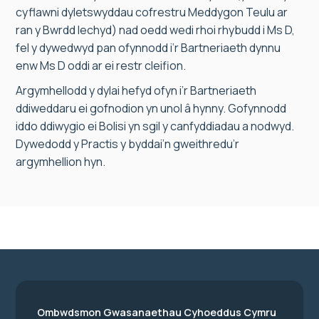
cyflawni dyletswyddau cofrestru Meddygon Teulu ar
ran y Bwrdd Iechyd) nad oedd wedi rhoi rhybudd i Ms D,
fel y dywedwyd pan ofynnodd i’r Bartneriaeth dynnu
enw Ms D oddi ar ei restr cleifion.
Argymhellodd y dylai hefyd ofyn i’r Bartneriaeth
ddiweddaru ei gofnodion yn unol â hynny. Gofynnodd
iddo ddiwygio ei Bolisi yn sgil y canfyddiadau a nodwyd.
Dywedodd y Practis y byddai’n gweithredu’r
argymhellion hyn.
Ombwdsmon Gwasanaethau Cyhoeddus Cymru