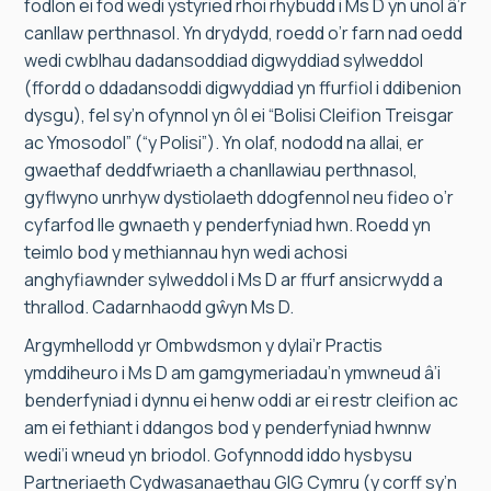
fodlon ei fod wedi ystyried rhoi rhybudd i Ms D yn unol â’r
canllaw perthnasol. Yn drydydd, roedd o’r farn nad oedd
wedi cwblhau dadansoddiad digwyddiad sylweddol
(ffordd o ddadansoddi digwyddiad yn ffurfiol i ddibenion
dysgu), fel sy’n ofynnol yn ôl ei “Bolisi Cleifion Treisgar
ac Ymosodol” (“y Polisi”). Yn olaf, nododd na allai, er
gwaethaf deddfwriaeth a chanllawiau perthnasol,
gyflwyno unrhyw dystiolaeth ddogfennol neu fideo o’r
cyfarfod lle gwnaeth y penderfyniad hwn. Roedd yn
teimlo bod y methiannau hyn wedi achosi
anghyfiawnder sylweddol i Ms D ar ffurf ansicrwydd a
thrallod. Cadarnhaodd gŵyn Ms D.
Argymhellodd yr Ombwdsmon y dylai’r Practis
ymddiheuro i Ms D am gamgymeriadau’n ymwneud â’i
benderfyniad i dynnu ei henw oddi ar ei restr cleifion ac
am ei fethiant i ddangos bod y penderfyniad hwnnw
wedi’i wneud yn briodol. Gofynnodd iddo hysbysu
Partneriaeth Cydwasanaethau GIG Cymru (y corff sy’n