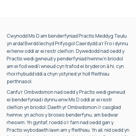
Cwynodd Ms D am benderfyniad Practis Meddyg Teulu
yn ardal Bwrdd Iechyd Prifysgol Caerdydd a’r Fro i dynnu
ei henw oddi ar ei restr cleifion. Dywedodd nad oedd y
Practis wedi gwneud y penderfyniad hwnnw’n briodol
am ei fod wedi’i wneud cyn trafod ei bryderon â hi, cyn
rhoi rhybudd iddi a chyn ystyried yr holl ffeithiau
perthnasol.
Canfu’r Ombwdsmon nad oedd y Practis wedi gwneud
ei benderfyniad i dynnu enw Ms D oddi ar ei restr
cleifion yn briodol. Daeth yr Ombwdsmon i’r casgliad
hwnnw, yn achos y broses benderfynu, am bedwar
rheswm. Yn gyntaf, roedd o’r farn nad oedd gan y
Practis wybodaeth lawn am y ffeithiau. Yn ail, nid oedd yn