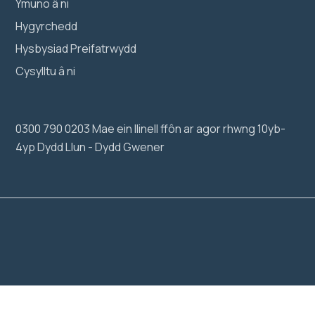
Ymuno â ni
Hygyrchedd
Hysbysiad Preifatrwydd
Cysylltu â ni
0300 790 0203 Mae ein llinell ffôn ar agor rhwng 10yb-
4yp Dydd Llun - Dydd Gwener