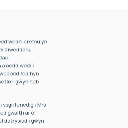
d wedi’i drefnu yn
ei diweddaru,
dau.
a oedd wedi’i
ywedodd fod hyn
setlo’r gŵyn heb
ysgrifenedig i Mrs
od gwaith ar ôl
 datrysiad i gŵyn