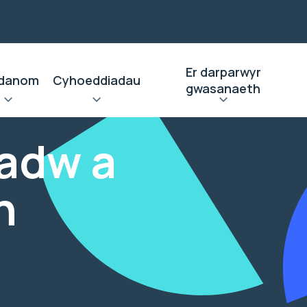
Er darparwyr
danom
Cyhoeddiadau
gwasanaeth
hadw a
n