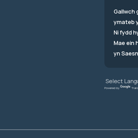
Gallwch 
ymateb 
Ni fydd 
Mae ein 
yn Saesn
Powered by
Tran