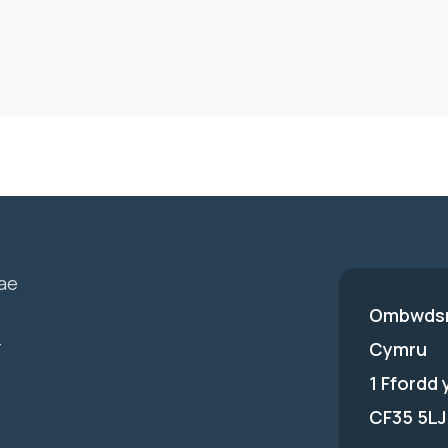
ae
Ombwdsm
-
Cymru
1 Ffordd
CF35 5LJ