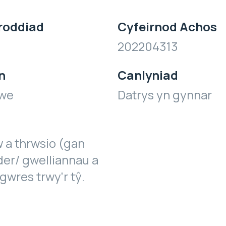
roddiad
Cyfeirnod Achos
202204313
n
Canlyniad
awe
Datrys yn gynnar
 a thrwsio (gan
der/ gwelliannau a
wres trwy'r tŷ.
)