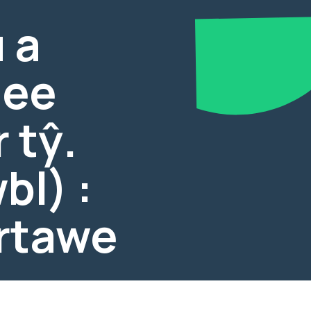
 a
 ee
 tŷ.
bl) :
rtawe