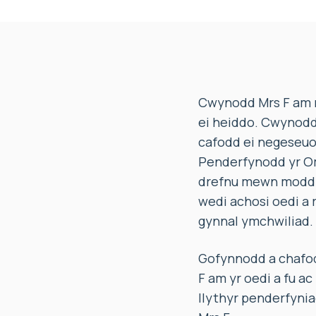
Cwynodd Mrs F am n
ei heiddo. Cwynodd 
cafodd ei negeseuo
Penderfynodd yr Om
drefnu mewn modd a
wedi achosi oedi a 
gynnal ymchwiliad.
Gofynnodd a chafod
F am yr oedi a fu ac
llythyr penderfyni