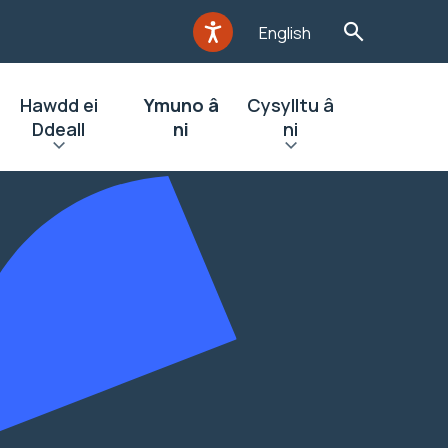
English
Hawdd ei
Ymuno â
Cysylltu â
Ddeall
ni
ni