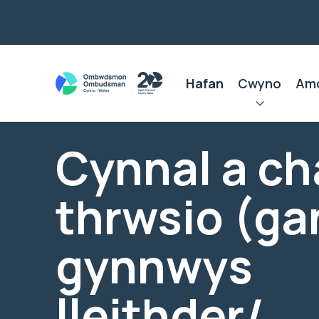
Hafan
Cwyno
Am
Cynnal a c
thrwsio (ga
gynnwys
lleithder/