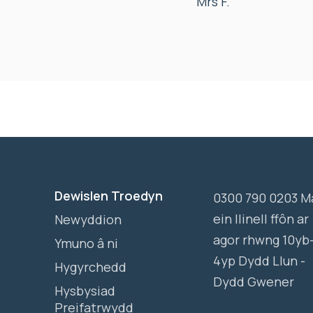
Mrs F.
Dewislen Troedyn
0300 790 0203 M
ein llinell ffôn ar
Newyddion
agor rhwng 10yb
Ymuno â ni
4yp Dydd Llun -
Hygyrchedd
Dydd Gwener
Hysbysiad
Preifatrwydd