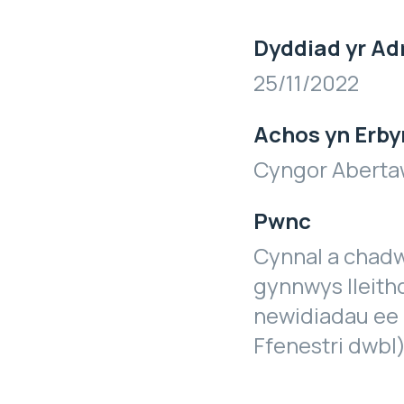
Dyddiad yr Ad
25/11/2022
Achos yn Erby
Cyngor Abert
Pwnc
Cynnal a chadw
gynnwys lleith
newidiadau ee g
Ffenestri dwbl