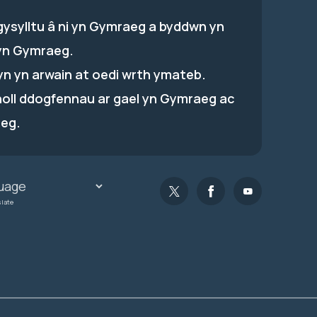
gysylltu â ni yn Gymraeg a byddwn yn
yn Gymraeg.
hyn yn arwain at oedi wrth ymateb.
holl ddogfennau ar gael yn Gymraeg ac
eg.
slate