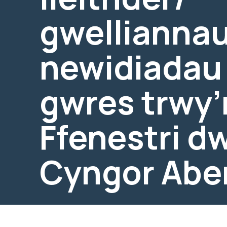
gwelliannau
newidiadau
gwres trwy’r
Ffenestri dw
Cyngor Abe