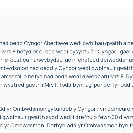
ad oedd Cyngor Abertawe wedi cwblhau gwaith a oed
Mrs F hefyd er ei bod wedi cysylltu â’r Cyngor i gael 
n e-bost eu hanwybyddu, ac ni chafodd ddiweddaria
bwdsmon nad oedd y Cyngor wedi cwblhau’r gwaith 
mserol, a hefyd nad oedd wedi diweddaru Mrs F. D
rhwystredigaeth i Mrs F, fodd bynnag, penderfynodd 
d yr Ombwdsmon gytundeb y Cyngor i ymddiheuro’n 
 i gwblhau’r gwaith sydd wedi’i drefnu o fewn 30 diwrn
ad yr Ombwdsmon. Derbyniodd yr Ombwdsmon hyn fel