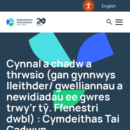
English
Cynnal a chadw a
thrwsio (gan gynnwys
lleithder/ gwelliannau a
newidiadau ee gwres
trwy’r tŷ. Ffenestri
dwbl) : Cymdeithas Tai
Cadwyn