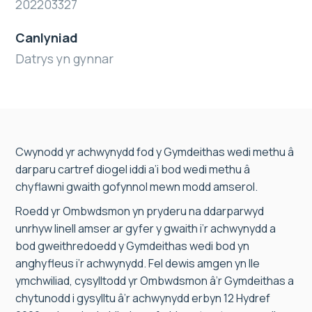
202203327
Canlyniad
Datrys yn gynnar
Cwynodd yr achwynydd fod y Gymdeithas wedi methu â
darparu cartref diogel iddi a’i bod wedi methu â
chyflawni gwaith gofynnol mewn modd amserol.
Roedd yr Ombwdsmon yn pryderu na ddarparwyd
unrhyw linell amser ar gyfer y gwaith i’r achwynydd a
bod gweithredoedd y Gymdeithas wedi bod yn
anghyfleus i’r achwynydd. Fel dewis amgen yn lle
ymchwiliad, cysylltodd yr Ombwdsmon â’r Gymdeithas a
chytunodd i gysylltu â’r achwynydd erbyn 12 Hydref