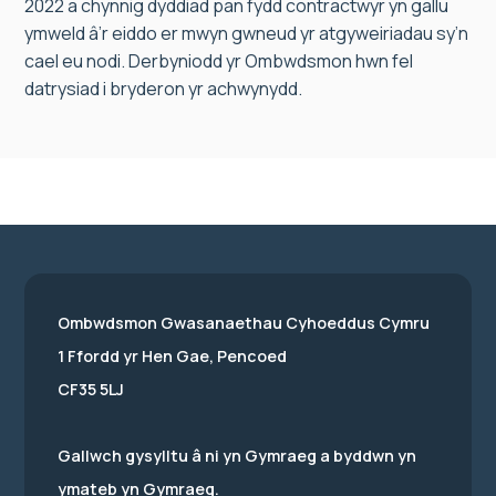
2022 a chynnig dyddiad pan fydd contractwyr yn gallu
ymweld â’r eiddo er mwyn gwneud yr atgyweiriadau sy’n
cael eu nodi. Derbyniodd yr Ombwdsmon hwn fel
datrysiad i bryderon yr achwynydd.
Ombwdsmon Gwasanaethau Cyhoeddus Cymru
1 Ffordd yr Hen Gae, Pencoed
CF35 5LJ
Gallwch gysylltu â ni yn Gymraeg a byddwn yn
ymateb yn Gymraeg.