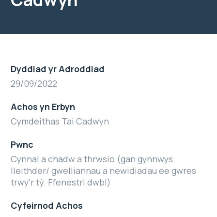
Dyddiad yr Adroddiad
29/09/2022
Achos yn Erbyn
Cymdeithas Tai Cadwyn
Pwnc
Cynnal a chadw a thrwsio (gan gynnwys
lleithder/ gwelliannau a newidiadau ee gwres
trwy'r tŷ. Ffenestri dwbl)
Cyfeirnod Achos