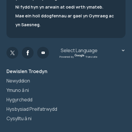
Ni fydd hyn yn arwain at oedi wrth ymateb.
Mae ein holl ddogfennau ar gael yn Gymraeg ac
yn Saesneg.
Powered by
Translate
Dewislen Troedyn
Newyddion
Ymuno â ni
Hygyrchedd
Hysbysiad Preifatrwydd
Cysylltu â ni