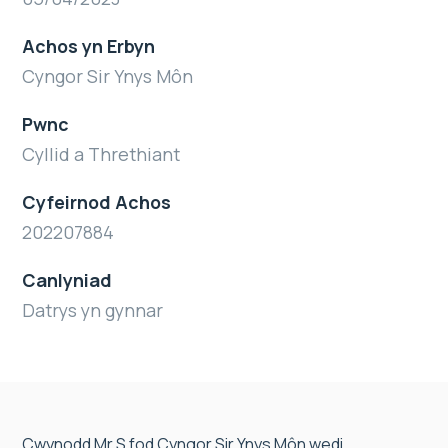
Achos yn Erbyn
Cyngor Sir Ynys Môn
Pwnc
Cyllid a Threthiant
Cyfeirnod Achos
202207884
Canlyniad
Datrys yn gynnar
Cwynodd Mr S fod Cyngor Sir Ynys Môn wedi