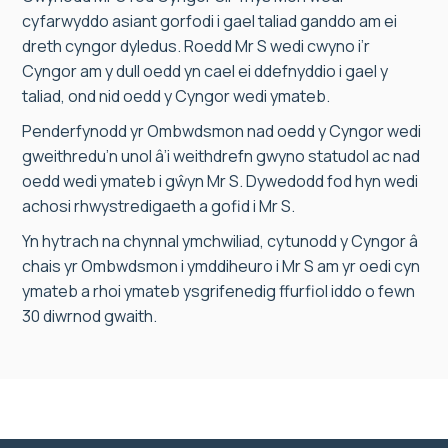
cyfarwyddo asiant gorfodi i gael taliad ganddo am ei
dreth cyngor dyledus. Roedd Mr S wedi cwyno i’r
Cyngor am y dull oedd yn cael ei ddefnyddio i gael y
taliad, ond nid oedd y Cyngor wedi ymateb.
Penderfynodd yr Ombwdsmon nad oedd y Cyngor wedi
gweithredu’n unol â’i weithdrefn gwyno statudol ac nad
oedd wedi ymateb i gŵyn Mr S. Dywedodd fod hyn wedi
achosi rhwystredigaeth a gofid i Mr S.
Yn hytrach na chynnal ymchwiliad, cytunodd y Cyngor â
chais yr Ombwdsmon i ymddiheuro i Mr S am yr oedi cyn
ymateb a rhoi ymateb ysgrifenedig ffurfiol iddo o fewn
30 diwrnod gwaith.