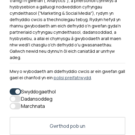
traffig i'n gwefan ("Analytics"), a phersonoli cynnwys a
hysbysebion a galluogi nodweddion cyfryngau
Dewislen Troedyn
cymdeithasol ("Marketing & Social Media"), rydym yn
Newyddion
defnyddio cwcis a thechnolegau tebyg. Rydym hefyd yn
rhannu gwybodaeth am eich defnydd o'n gwefan gyda'n
Ymuno â ni
partneriaid cyfryngau cymdeithasol, dadansoddiad, a
Hygyrchedd
hysbysebu, a allai ei chymysgu â gwybodaeth arall maen
nhw wedi'i chasglu o'ch defnydd o'u gwasanaethau.
Hysbysiad Preifatrwydd
Gallwch newid neu dynnu'n ôl eich caniatâd ar unrhyw
Cysylltu â ni
adeg.
Mwy o wybodaeth am ddefnyddio cwcis ar ein gwefan gall
gael ei chanfod yn ein
polisi preifatrwydd
.
0300 790 0203 Mae ein llinell ffôn ar agor rhwng 10yb-
4yp Dydd Llun - Dydd Gwener
Swyddogaethol
Dadansoddeg
Marchnata
Gwrthod pob un