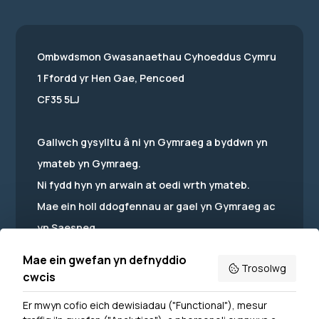
Ombwdsmon Gwasanaethau Cyhoeddus Cymru
1 Ffordd yr Hen Gae, Pencoed
CF35 5LJ
Gallwch gysylltu â ni yn Gymraeg a byddwn yn
ymateb yn Gymraeg.
Ni fydd hyn yn arwain at oedi wrth ymateb.
Mae ein holl ddogfennau ar gael yn Gymraeg ac
yn Saesneg.
Mae ein gwefan yn defnyddio
Trosolwg
cwcis
Er mwyn cofio eich dewisiadau ("Functional"), mesur
Powered by
Translate