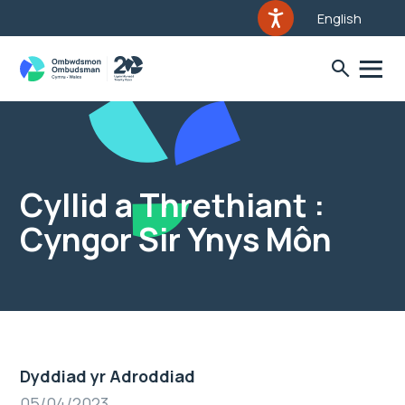
English
Cyllid a Threthiant :
Cyngor Sir Ynys Môn
Dyddiad yr Adroddiad
05/04/2023