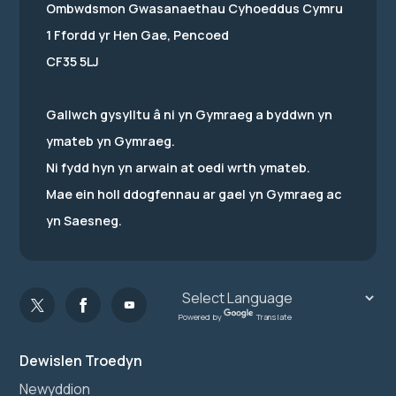
Ombwdsmon Gwasanaethau Cyhoeddus Cymru
1 Ffordd yr Hen Gae, Pencoed
CF35 5LJ
Gallwch gysylltu â ni yn Gymraeg a byddwn yn
ymateb yn Gymraeg.
Ni fydd hyn yn arwain at oedi wrth ymateb.
Mae ein holl ddogfennau ar gael yn Gymraeg ac
yn Saesneg.
Powered by
Translate
Dewislen Troedyn
Newyddion