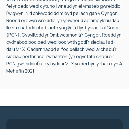
fel yr oedd wedi cytuno i wneud yn ei ymateb gwreiddiol
i’w gŵyn. Nid chlywodd ddim byd pellach gan y Cyngor.
Roedd ei gŵyn wreiddiol yn ymwneud ag amgylchiadau
lle na chafodd ohebiaeth ynglŷn â Hysbysiad Tâl Cosb
(PCN). Cysylltodd yr Ombwdsmon â’r Cyngor. Roedd yn
cydnabod bod oedi wedi bod wrth godi’r sieciau i ad-
dalu Mr X. Cadarnhaodd ei fod bellach wedi archebu’r
sieciau perthnasol i’w hanfon (yn ogystal â chopi o’r
PCN gwreiddiol) ac y byddai Mr X yn derbyn y rhain cyn 4
Mehefin 2021