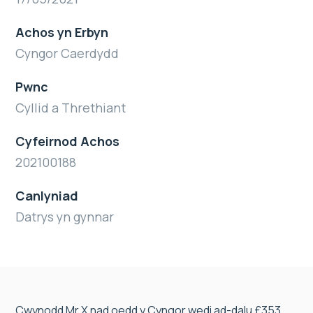
Achos yn Erbyn
Cyngor Caerdydd
Pwnc
Cyllid a Threthiant
Cyfeirnod Achos
202100188
Canlyniad
Datrys yn gynnar
Cwynodd Mr X nad oedd y Cyngor wedi ad-dalu £353,