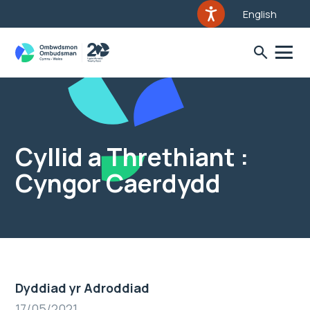
English
Cyllid a Threthiant :
Cyngor Caerdydd
Dyddiad yr Adroddiad
17/05/2021