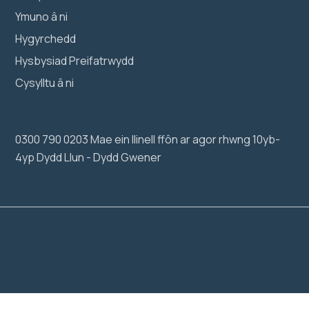
Ymuno â ni
Hygyrchedd
Hysbysiad Preifatrwydd
Cysylltu â ni
0300 790 0203 Mae ein llinell ffôn ar agor rhwng 10yb-
4yp Dydd Llun - Dydd Gwener