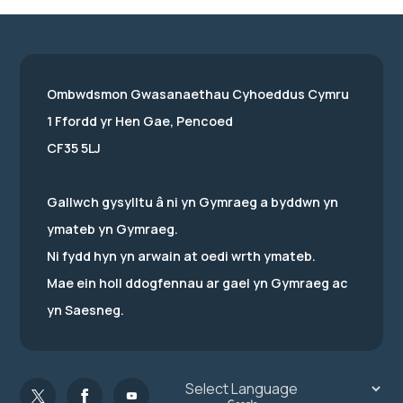
Ombwdsmon Gwasanaethau Cyhoeddus Cymru
1 Ffordd yr Hen Gae, Pencoed
CF35 5LJ
Gallwch gysylltu â ni yn Gymraeg a byddwn yn
ymateb yn Gymraeg.
Ni fydd hyn yn arwain at oedi wrth ymateb.
Mae ein holl ddogfennau ar gael yn Gymraeg ac
yn Saesneg.