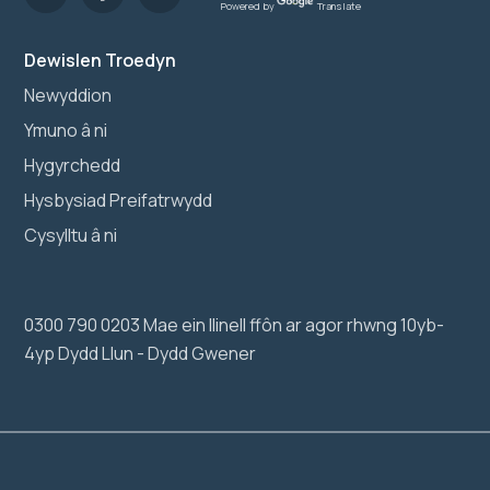
Powered by
Translate
Dewislen Troedyn
Newyddion
Ymuno â ni
Hygyrchedd
Hysbysiad Preifatrwydd
Cysylltu â ni
0300 790 0203 Mae ein llinell ffôn ar agor rhwng 10yb-
4yp Dydd Llun - Dydd Gwener