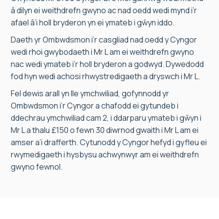
â dilyn ei weithdrefn gwyno ac nad oedd wedi mynd i’r
afael â’i holl bryderon yn ei ymateb i gŵyn iddo.
Daeth yr Ombwdsmon i’r casgliad nad oedd y Cyngor
wedi rhoi gwybodaeth i Mr L am ei weithdrefn gwyno
nac wedi ymateb i’r holl bryderon a godwyd. Dywedodd
fod hyn wedi achosi rhwystredigaeth a dryswch i Mr L.
Fel dewis arall yn lle ymchwiliad, gofynnodd yr
Ombwdsmon i’r Cyngor a chafodd ei gytundeb i
ddechrau ymchwiliad cam 2, i ddarparu ymateb i gŵyn i
Mr L a thalu £150 o fewn 30 diwrnod gwaith i Mr L am ei
amser a’i drafferth. Cytunodd y Cyngor hefyd i gyfleu ei
rwymedigaeth i hysbysu achwynwyr am ei weithdrefn
gwyno fewnol.