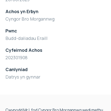
Achos yn Erbyn
Cyngor Bro Morgannwg
Pwnc
Budd-daliadau Eraill
Cyfeirnod Achos
202301908
Canlyniad
Datrys yn gynnar
Cwynodd Mr L fod Cyngor Bro Morgannwg wedi methu