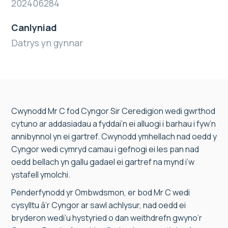
202406284
Canlyniad
Datrys yn gynnar
Cwynodd Mr C fod Cyngor Sir Ceredigion wedi gwrthod
cytuno ar addasiadau a fyddai’n ei alluogi i barhau i fyw’n
annibynnol yn ei gartref. Cwynodd ymhellach nad oedd y
Cyngor wedi cymryd camau i gefnogi ei les pan nad
oedd bellach yn gallu gadael ei gartref na mynd i’w
ystafell ymolchi.
Penderfynodd yr Ombwdsmon, er bod Mr C wedi
cysylltu â’r Cyngor ar sawl achlysur, nad oedd ei
bryderon wedi’u hystyried o dan weithdrefn gwyno’r