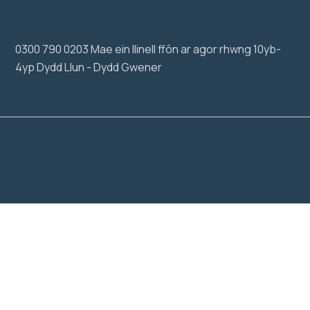
0300 790 0203 Mae ein llinell ffôn ar agor rhwng 10yb-
4yp Dydd Llun - Dydd Gwener