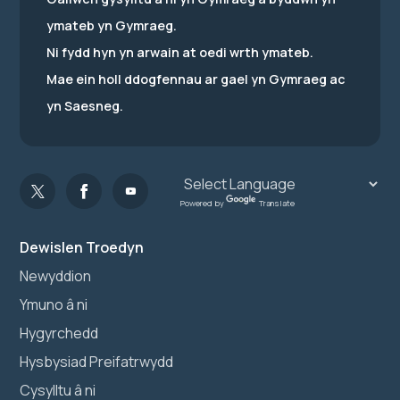
ymateb yn Gymraeg.
Ni fydd hyn yn arwain at oedi wrth ymateb.
Mae ein holl ddogfennau ar gael yn Gymraeg ac
yn Saesneg.
Powered by
Translate
Dewislen Troedyn
Newyddion
Ymuno â ni
Hygyrchedd
Hysbysiad Preifatrwydd
Cysylltu â ni