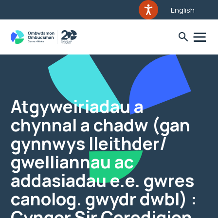
English
Atgyweiriadau a
chynnal a chadw (gan
gynnwys lleithder/
gwelliannau ac
addasiadau e.e. gwres
canolog. gwydr dwbl) :
Cyngor Sir Ceredigion