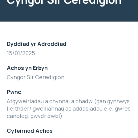
Dyddiad yr Adroddiad
15/01/2025
Achos yn Erbyn
Cyngor Sir Ceredigion
Pwnc
Atgyweiriadau a chynnal a chadw (gan gynnwys
lleithder/ gwelliannau ac addasiadau e.e. gwres
canolog. gwydr dwbl)
Cyfeirnod Achos