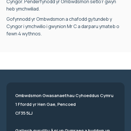
Cyngor. Penderfynodd yr Ombwdsmon setlo’r gŵyn
heb ymchwiliad.
Gofynnodd yr Ombwdsmon a chafodd gytundeb y
Cyngor i ymchwilio i gwynion Mr C a darparu ymateb o
fewn 4 wythnos.
Ombwdsmon Gwasanaethau Cyhoeddus Cymru
1 Ffordd yr Hen Gae, Pencoed
CF35 5LJ
Gallwch gysylltu â ni yn Gymraeg a byddwn yn