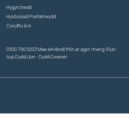
Hygyrchedd
Hysbysiad Preifatrwydd
Cysylltu â ni
0300 790 0203 Mae ein llinell ffôn ar agor rhwng 10yb-
4yp Dydd Llun - Dydd Gwener