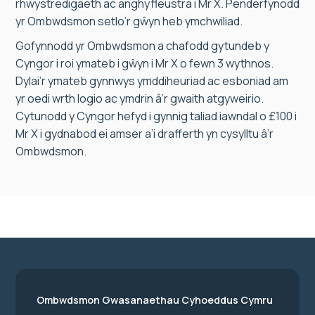
rhwystredigaeth ac anghyfleustra i Mr X. Penderfynodd
yr Ombwdsmon setlo’r gŵyn heb ymchwiliad.
Gofynnodd yr Ombwdsmon a chafodd gytundeb y
Cyngor i roi ymateb i gŵyn i Mr X o fewn 3 wythnos.
Dylai’r ymateb gynnwys ymddiheuriad ac esboniad am
yr oedi wrth logio ac ymdrin â’r gwaith atgyweirio.
Cytunodd y Cyngor hefyd i gynnig taliad iawndal o £100 i
Mr X i gydnabod ei amser a’i drafferth yn cysylltu â’r
Ombwdsmon.
Ombwdsmon Gwasanaethau Cyhoeddus Cymru