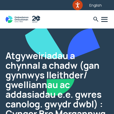
English
Atgyweiriadau a
chynnal a chadw (gan
gynnwys lleithder/
gwelliannau ac
addasiadau e.e. gwres
canolog. gwydr dwbl) :
Cyngor Bro Morgannwg