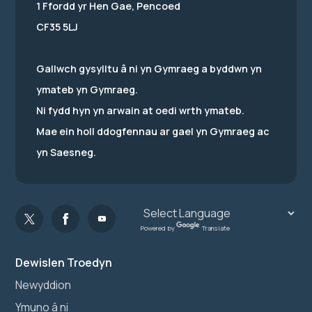
1 Ffordd yr Hen Gae, Pencoed
CF35 5LJ
Gallwch gysylltu â ni yn Gymraeg a byddwn yn
ymateb yn Gymraeg.
Ni fydd hyn yn arwain at oedi wrth ymateb.
Mae ein holl ddogfennau ar gael yn Gymraeg ac
yn Saesneg.
Powered by
Translate
Dewislen Troedyn
Newyddion
Ymuno â ni