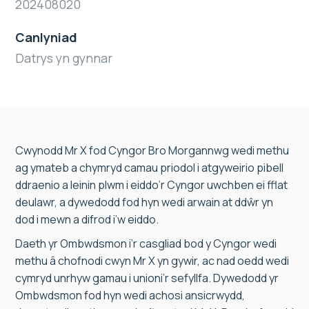
202408020
Canlyniad
Datrys yn gynnar
Cwynodd Mr X fod Cyngor Bro Morgannwg wedi methu
ag ymateb a chymryd camau priodol i atgyweirio pibell
ddraenio a leinin plwm i eiddo’r Cyngor uwchben ei fflat
deulawr, a dywedodd fod hyn wedi arwain at ddŵr yn
dod i mewn a difrod i’w eiddo.
Daeth yr Ombwdsmon i’r casgliad bod y Cyngor wedi
methu â chofnodi cwyn Mr X yn gywir, ac nad oedd wedi
cymryd unrhyw gamau i unioni’r sefyllfa. Dywedodd yr
Ombwdsmon fod hyn wedi achosi ansicrwydd,