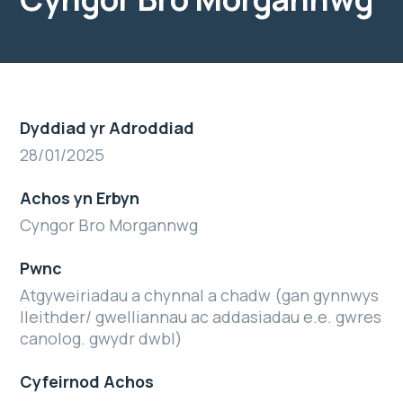
Dyddiad yr Adroddiad
28/01/2025
Achos yn Erbyn
Cyngor Bro Morgannwg
Pwnc
Atgyweiriadau a chynnal a chadw (gan gynnwys
lleithder/ gwelliannau ac addasiadau e.e. gwres
canolog. gwydr dwbl)
Cyfeirnod Achos