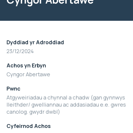
Dyddiad yr Adroddiad
23/12/2024
Achos yn Erbyn
Cyngor Abertawe
Pwnc
Atgyweiriadau a chynnal a chadw (gan gynnwys
lleithder/ gwelliannau ac addasiadau e.e. gwres
canolog. gwydr dwbl)
Cyfeirnod Achos