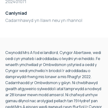
202401071
Canlyniad
Cadarnhawyd yn llawn neu yn rhannol
Cwynodd Mrs A fod ei landlord, Cyngor Abertawe, wedi
oedi cyn ymateb i adroddiadau o lwydni yn ei heiddo. Fe
wnaeth ymchwiliad yr Ombwdsmon ystyried a oedd y
Cyngor wedi ymchwilio’n briodol i’r adroddiadau o
damprwydd rhwng mis Ionawr a mis Rhagfyr 2022.
Cadarnhaodd yr Ombwdsmon y gŵyn. Ni chwblhawyd
gwaith atgyweirio sylweddol i atal tamprwydd a nodwyd
ar 28 Ionawr mewn modd amserol. Ni chafwyd unrhyw
gamau dilynol nac arolygiad pellach tan 19 Hydref pan
oedd Mrs A eisoes wedi gwneud cwyn ffurfiol i’r Cyngor