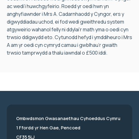
ac wedi’i huwchgyfeirio. Roedd yr oedi hwn yn
anghyfiawnder i Mrs A. Cadarnhaodd y Cyngor, ers y
digwyddiadau uchod, ei fod wedi gweithredu system
atgyweirio wahanol felly ni ddylai’r math yma o oedi cyn
trwsio ddigwydd eto. Cytunodd hefyd i ymddiheuro i Mrs
A am yr oedi cyn cymryd camau i gwblhau’r gwaith
trwsio tamprwydd a thalu iawndal o £500 iddi.
Ombwdsmon Gwasanaethau Cyhoeddus Cymru
1 Ffordd yr Hen Gae, Pencoed
CF35 5LJ