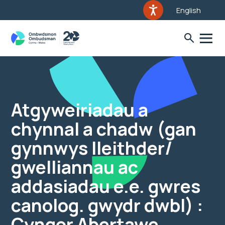
English
Atgyweiriadau a
chynnal a chadw (gan
gynnwys lleithder/
gwelliannau ac
addasiadau e.e. gwres
canolog. gwydr dwbl) :
Cyngor Abertawe