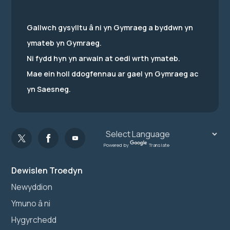
Gallwch gysylltu â ni yn Gymraeg a byddwn yn
ymateb yn Gymraeg.
Ni fydd hyn yn arwain at oedi wrth ymateb.
Mae ein holl ddogfennau ar gael yn Gymraeg ac
yn Saesneg.
Powered by
Translate
Dewislen Troedyn
Newyddion
Ymuno â ni
Hygyrchedd