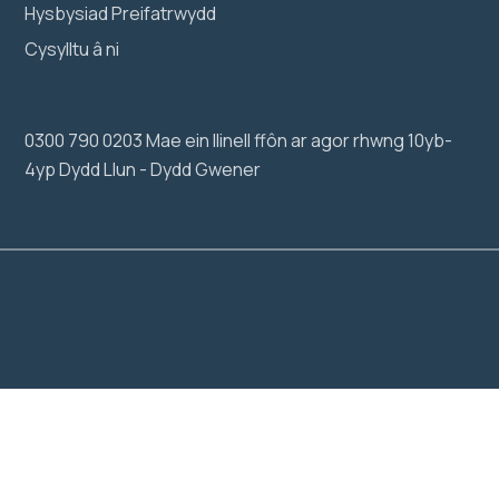
Hysbysiad Preifatrwydd
Cysylltu â ni
0300 790 0203 Mae ein llinell ffôn ar agor rhwng 10yb-
4yp Dydd Llun - Dydd Gwener