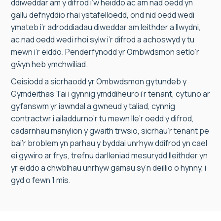
ddiweddar am y difrod i’w heiddo ac am nad oedd yn
gallu defnyddio rhai ystafelloedd, ond nid oedd wedi
ymateb i’r adroddiadau diweddar am leithder a llwydni,
ac nad oedd wedi rhoi sylw i’r difrod a achoswyd y tu
mewn i’r eiddo. Penderfynodd yr Ombwdsmon setlo’r
gŵyn heb ymchwiliad.
Ceisiodd a sicrhaodd yr Ombwdsmon gytundeb y
Gymdeithas Tai i gynnig ymddiheuro i’r tenant, cytuno ar
gyfanswm yr iawndal a gwneud y taliad, cynnig
contractwr i ailaddurno’r tu mewn lle’r oedd y difrod,
cadarnhau manylion y gwaith trwsio, sicrhau’r tenant pe
bai’r broblem yn parhau y byddai unrhyw ddifrod yn cael
ei gywiro ar frys, trefnu darlleniad mesurydd lleithder yn
yr eiddo a chwblhau unrhyw gamau sy’n deillio o hynny, i
gyd o fewn 1 mis.