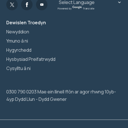
Powered by
Translate
Dewislen Troedyn
Newyddion
Ymuno â ni
Hygyrchedd
Hysbysiad Preifatrwydd
Cysylltu â ni
0300 790 0203 Mae ein llinell ffôn ar agor rhwng 10yb-
4yp Dydd Llun - Dydd Gwener