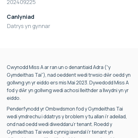
202409225
Canlyniad
Datrys yn gynnar
Cwynodd Miss A ar ran un o denantiaid Adra (“y
Gymdeithas Tai”), nad oeddent wedi trwsio dŵr oedd yn
gollwng yn yr eiddo ers mis Mai 2023. Dywedodd Miss A
fod y dŵr yn gollwng wedi achosi lleithder a llwydni yn yr
eiddo.
Penderfynodd yr Ombwdsmon fod y Gymdeithas Tai
wedi ymdrechu i ddatrys y broblem y tu allan i’r adeilad,
ond nad oedd wedi diweddaru’r tenant. Roedd y
Gymdeithas Tai wedi cynnig iawndal i’r tenant yn