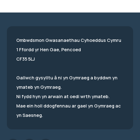
Ombwdsmon Gwasanaethau Cyhoeddus Cymru
1 Ffordd yr Hen Gae, Pencoed
CF35 5LJ
Gallwch gysylltu â ni yn Gymraeg a byddwn yn
ymateb yn Gymraeg.
Ni fydd hyn yn arwain at oedi wrth ymateb.
Mae ein holl ddogfennau ar gael yn Gymraeg ac
yn Saesneg.