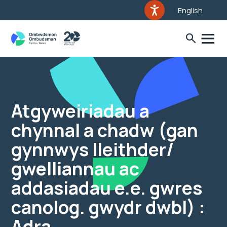
English
Atgyweiriadau a
chynnal a chadw (gan
gynnwys lleithder/
gwelliannau ac
addasiadau e.e. gwres
canolog. gwydr dwbl) :
Adra