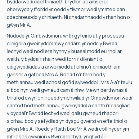
byddai wedi cael triniaeth brydlon ac amserol,
oherwydd y ffordd yr oedd y tiwmor wedi ymateb pan
ddechreuodd y driniaeth. Ni chadarnhaodd y rhan hon o
gŵyn Mr A.
Nododd yr Ombwdsmon, wrth gyfeirio at y prosesau
clinigol a gweinyddol mwy cadarn yr oedd y Bwrdd
Iechyd wedi nodi ers hynny y buasai modd eu rhoi ar
waith, y byddai’r rhain wedi torri’r dilyniant o
ddigwyddiadau a arweiniodd at ohirio’r driniaeth am
ganser a gafodd Mrs A. Roedd o’r farn bod y
methiannau wedi achosi gofid sylweddol i Mrs A a’r teulu
a bod hyn wedi gwneud cam â nhw. Mewn perthynas â
thrafod cwynion, roedd ymchwiliad yr Ombwdsmon wedi
canfod bod methiannau gweinyddol a daeth i’r casgliad
y byddai’r Bwrdd Iechyd wedi gallu gwneud rhagor i
sicrhau bod y sefydliad yn dysgu gwersi yn effeithiol o
gŵyn Mrs A. Roedd y ffaith bod Mr A wedi colli hyder ym
mhroses cwynion y Bwrdd Iechyd, ynghyd â’r