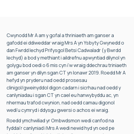
Cwynodd Mr A am y gofal a thriniaeth am ganser a
gafodd ei ddiweddar wraig Mrs A yn Ysbyty Gwynedd o
dan Fwrdd Iechyd Prifysgol Betsi Cadwaladr (y Bwrdd
Iechyd) a bod y methiant i aildrefnu apwyntiad dilynol yn
golygu bod oedi o 6 mis cyn i’w wraig ddechrau triniaeth
am ganser yn dilyn sgan CT yn Ionawr 2019. Roedd Mr A
hefyd yn pryderu nad oedd prosesau
clinigol/gweinyddol digon cadarn i sicrhau nad oedd y
canlyniadau i sgan CT yn cael eu hanwybyddu ac, yn
nhermau trafod cwynion, nad oedd camau digonol
wedi’u cymryd i ddysgu gwersi o achos ei wraig.
Roedd ymchwiliad yr Ombwdsmon wedi canfod na
fyddai’r canlyniad i Mrs A wedi newid hyd yn oed pe