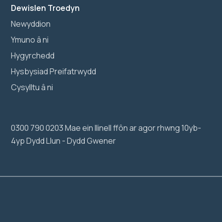
Dewislen Troedyn
Newyddion
Ymuno â ni
Hygyrchedd
Hysbysiad Preifatrwydd
Cysylltu â ni
0300 790 0203 Mae ein llinell ffôn ar agor rhwng 10yb-
4yp Dydd Llun - Dydd Gwener