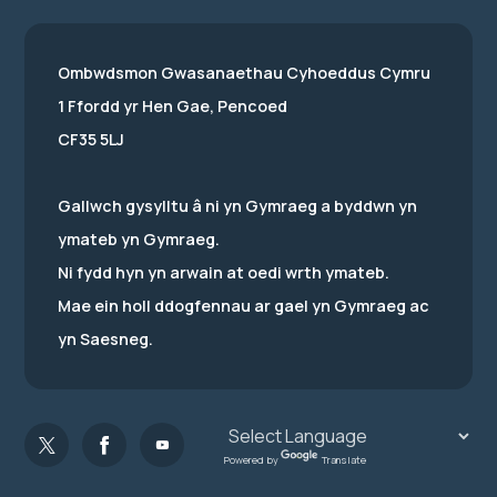
Ombwdsmon Gwasanaethau Cyhoeddus Cymru
1 Ffordd yr Hen Gae, Pencoed
CF35 5LJ
Gallwch gysylltu â ni yn Gymraeg a byddwn yn
ymateb yn Gymraeg.
Ni fydd hyn yn arwain at oedi wrth ymateb.
Mae ein holl ddogfennau ar gael yn Gymraeg ac
yn Saesneg.
Powered by
Translate