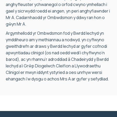
anghyfleuster ychwanegol o orfod cwyno ymhellach i
gael y sicrwydd roedd ei angen, yn peri anghyfiawnder i
Mr A. Cadarnhaodd yr Ombwdsmon y ddwy ran hon o
gŵyn Mr A.
Argymhellodd yr Ombwdsmon fod y Bwrdd Iechyd yn
ymddiheuro am y methiannau a nodwyd, yn cyflwyno
gweithdrefn ar draws y Bwrdd Iechyd ar gyfer cofnodi
apwyntiadau clinigol (os nad oedd wedi’i chyflwyno’n
barod), ac yn rhannu’r adroddiad â Chadeirydd y Bwrdd
Iechyd a’i Grŵp Diogelwch Cleifion a Llywodraethu
Clinigol er mwyn iddynt ystyried a oes unrhyw wersi
ehangach i’w dysgu o achos Mrs A ar gyfer y sefydliad.