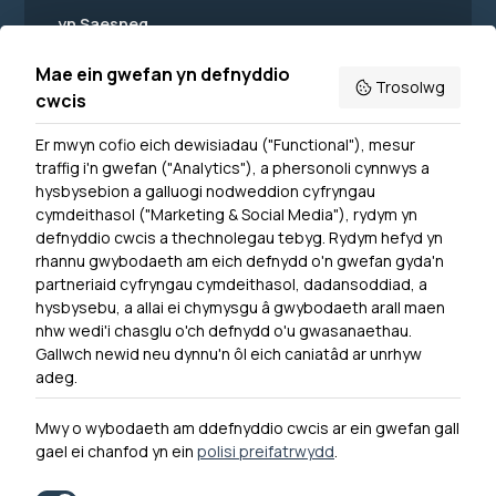
yn Saesneg.
Mae ein gwefan yn defnyddio
Trosolwg
cwcis
Er mwyn cofio eich dewisiadau ("Functional"), mesur
Powered by
Translate
traffig i'n gwefan ("Analytics"), a phersonoli cynnwys a
hysbysebion a galluogi nodweddion cyfryngau
Dewislen Troedyn
cymdeithasol ("Marketing & Social Media"), rydym yn
Newyddion
defnyddio cwcis a thechnolegau tebyg. Rydym hefyd yn
rhannu gwybodaeth am eich defnydd o'n gwefan gyda'n
Ymuno â ni
partneriaid cyfryngau cymdeithasol, dadansoddiad, a
Hygyrchedd
hysbysebu, a allai ei chymysgu â gwybodaeth arall maen
nhw wedi'i chasglu o'ch defnydd o'u gwasanaethau.
Hysbysiad Preifatrwydd
Gallwch newid neu dynnu'n ôl eich caniatâd ar unrhyw
Cysylltu â ni
adeg.
Mwy o wybodaeth am ddefnyddio cwcis ar ein gwefan gall
gael ei chanfod yn ein
polisi preifatrwydd
.
0300 790 0203 Mae ein llinell ffôn ar agor rhwng 10yb-