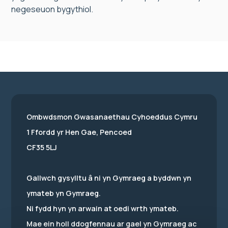
negeseuon bygythiol.
Ombwdsmon Gwasanaethau Cyhoeddus Cymru
1 Ffordd yr Hen Gae, Pencoed
CF35 5LJ
Gallwch gysylltu â ni yn Gymraeg a byddwn yn
ymateb yn Gymraeg.
Ni fydd hyn yn arwain at oedi wrth ymateb.
Mae ein holl ddogfennau ar gael yn Gymraeg ac