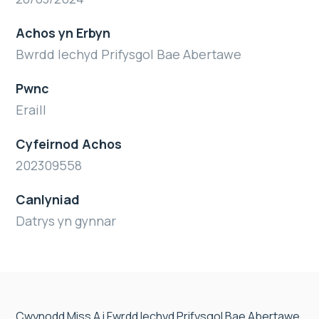
Achos yn Erbyn
Bwrdd Iechyd Prifysgol Bae Abertawe
Pwnc
Eraill
Cyfeirnod Achos
202309558
Canlyniad
Datrys yn gynnar
Cwynodd Miss A i Fwrdd Iechyd Prifysgol Bae Abertawe