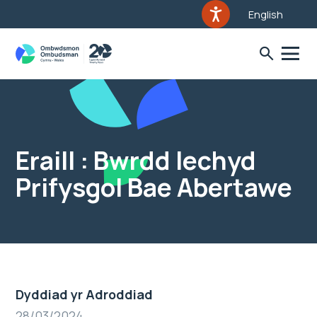
English
Eraill : Bwrdd Iechyd
Prifysgol Bae Abertawe
Dyddiad yr Adroddiad
28/03/2024