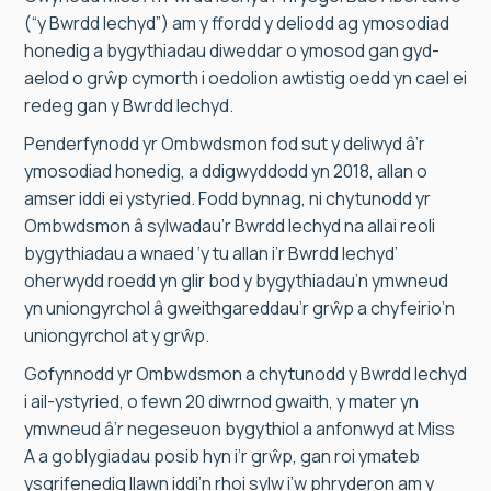
(“y Bwrdd Iechyd”) am y ffordd y deliodd ag ymosodiad
honedig a bygythiadau diweddar o ymosod gan gyd-
aelod o grŵp cymorth i oedolion awtistig oedd yn cael ei
redeg gan y Bwrdd Iechyd.
Penderfynodd yr Ombwdsmon fod sut y deliwyd â’r
ymosodiad honedig, a ddigwyddodd yn 2018, allan o
amser iddi ei ystyried. Fodd bynnag, ni chytunodd yr
Ombwdsmon â sylwadau’r Bwrdd Iechyd na allai reoli
bygythiadau a wnaed ‘y tu allan i’r Bwrdd Iechyd’
oherwydd roedd yn glir bod y bygythiadau’n ymwneud
yn uniongyrchol â gweithgareddau’r grŵp a chyfeirio’n
uniongyrchol at y grŵp.
Gofynnodd yr Ombwdsmon a chytunodd y Bwrdd Iechyd
i ail-ystyried, o fewn 20 diwrnod gwaith, y mater yn
ymwneud â’r negeseuon bygythiol a anfonwyd at Miss
A a goblygiadau posib hyn i’r grŵp, gan roi ymateb
ysgrifenedig llawn iddi’n rhoi sylw i’w phryderon am y