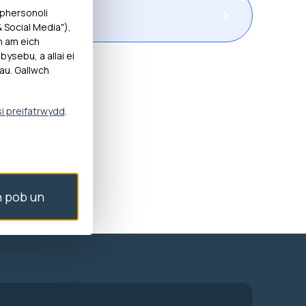
an
 phersonoli
Social Media"),
h am eich
ysebu, a allai ei
au. Gallwch
si preifatrwydd
.
 Cynon Taf
 pob un