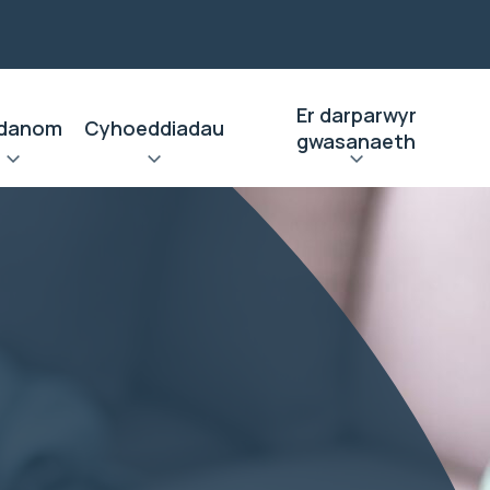
Er darparwyr
danom
Cyhoeddiadau
gwasanaeth