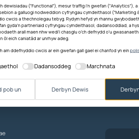
Ewch i'n gwef
h dewisiadau ("Functional"), mesur traffig i'n gwefan ("Analytics"), a
nynt ac yn eu
ebion a galluogi nodweddion cyfryngau cymdeithasol ("Marketing & 
dio cwcis a thechnolegau tebyg. Rydym hefyd yn rhannu gwybodaet
an gyda'n partneriaid cyfryngau cymdeithasol, dadansoddiad, a hysb
daeth arall maen nhw wedi'i chasglu o'ch defnydd o'u gwasanaeth
n ôl eich caniatâd ar unrhyw adeg.
am ddefnyddio cwcis ar ein gwefan gall gael ei chanfod yn ein
poli
aethol
Dadansoddeg
Marchnata
d 4, Tŷ Pennant, Stryd y Felin, Pontypridd, Rhondda
 pob un
Derbyn Dewis
Derbyn
ae