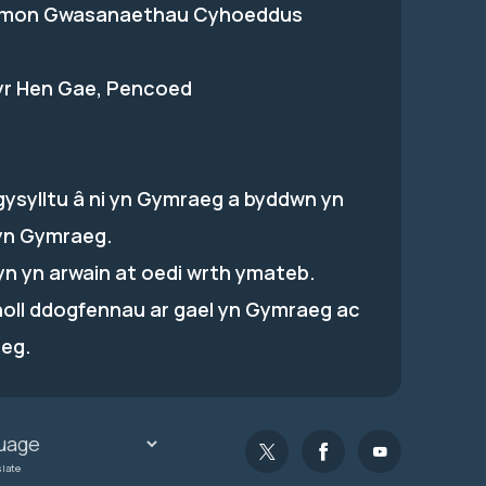
on Gwasanaethau Cyhoeddus
 yr Hen Gae, Pencoed
gysylltu â ni yn Gymraeg a byddwn yn
yn Gymraeg.
hyn yn arwain at oedi wrth ymateb.
holl ddogfennau ar gael yn Gymraeg ac
eg.
slate