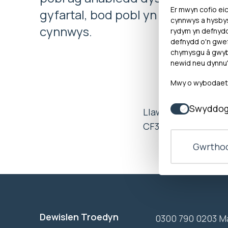
Er mwyn cofio eic
gyfartal, bod pobl yn gwrando ar
cynnwys a hysbys
cynnwys.
rydym yn defnyd
defnydd o'n gwef
chymysgu â gwybo
newid neu dynnu'
Mwy o wybodaeth 
Swyddog
Llawr Gwaelod, Une
CF37 2SW
Gwrthod
Dewislen Troedyn
0300 790 0203 M