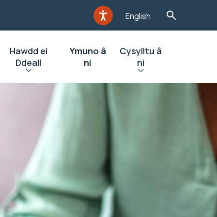
English
Hawdd ei
Ymuno â
Cysylltu â
Ddeall
ni
ni