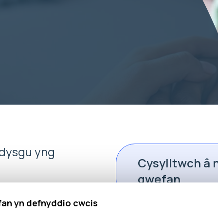
 dysgu yng
Cysylltwch â ni
gwefan
 â sicrhau bod
fan yn defnyddio cwcis
u gwerthfawrogi’n