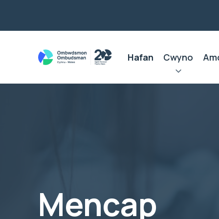
Hafan
Cwyno
Am
Mencap