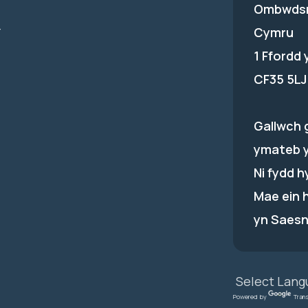
Ombwdsm
-
Cymru
1 Ffordd
CF35 5LJ
Gallwch 
ymateb 
Ni fydd 
Mae ein 
yn Saesn
Powered by
Tran