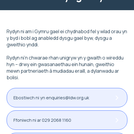
Rydyn ni am i Gymru gael ei chydnabod fel y wlad orau yn
y byd i bobl ag anabledd dysgu gael byw, dysgu a
gweithio ynddi.
Rydyn ni’n chwarae rhan unigryw yn y gwaith o wireddu
hyn – drwy ein gwasanaethau ein hunain, gweithio
mewn partneriaeth â mudiadau eraill, a dylanwadu ar
bolisi.
Ebostiwch ni yn enquiries@ldw.org.uk
Ffoniwch ni ar 029 2068 1160