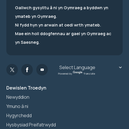
Gallwch gysylltu â ni yn Gymraeg a byddwn yn
ymateb yn Gymraeg.
Ni fydd hyn yn arwain at oedi wrth ymateb.
Mae ein holl ddogfennau ar gael yn Gymraeg ac
yn Saesneg.
Powered by
Translate
Dewislen Troedyn
Newyddion
Ymuno â ni
Hygyrchedd
Hysbysiad Preifatrwydd