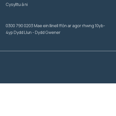
Cysylltu â ni
0300 790 0203 Mae ein llinell ffôn ar agor rhwng 10yb-
4yp Dydd Llun - Dydd Gwener