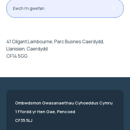
Ewch i'n gwefan
41 Cilgant Lambourne, Parc Busnes Caerdydd,
Llanisien, Caerdydd
CF14 5GG
Ombwdsmon Gwasanaethau Cyhoeddus Cymru
1 Ffordd yr Hen Gae, Pencoed
CF35 5LJ