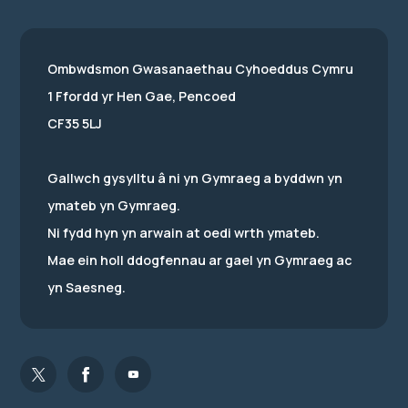
Ombwdsmon Gwasanaethau Cyhoeddus Cymru
1 Ffordd yr Hen Gae, Pencoed
CF35 5LJ
Gallwch gysylltu â ni yn Gymraeg a byddwn yn
ymateb yn Gymraeg.
Ni fydd hyn yn arwain at oedi wrth ymateb.
Mae ein holl ddogfennau ar gael yn Gymraeg ac
yn Saesneg.