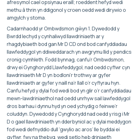
afresymol cael opsiynau eraill; roeddent hefyd wedi
methu â thrin yn ddigonol y croen oedd wedi dirywio o
amgylch y stoma.
Cadarnhaodd yr Ombwdsmon gŵyn 1. Dywedodd y
Bwrdd Iechyd y cynhaliwyd llawdriniaeth ar y
rhagdybiaeth bod gan Mr D CD ond bod canfyddiadau
llawfeddygol yn ddiweddarach yn awgrymu llid y pendics
cronig cymhleth. Fodd bynnag, canfu’r Ombwdsmon,
drwy ei Gynghorydd Llawfeddygol, nad oedd cyflwr cyn
llawdriniaeth Mr D yn bodloni’r trothwy ar gyfer
llawdriniaeth ar gyfer y naill na’r llall o’r cyflyrau hyn.
Canfu hefyd y dylai fod wedi bod yn glir o’r canfyddiadau
mewn-lawdriniaethol nad oedd unrhyw sail lawfeddygol
dros barhau i dynnu hyd yn oed ychydig o feinwe’r
coluddyn. Dywedodd y Cynghorydd nad oedd y risg i Mr
D o gael llawdriniaeth yn dderbyniol ac y dylai meddygon
fod wedi defnyddio dull ‘gwylio ac aros’ lle byddai ei
gyflwr, fwy na thebyg, wedi setlo heb driniaeth