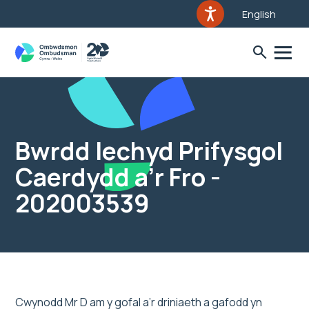
English
Bwrdd Iechyd Prifysgol
Caerdydd a’r Fro -
202003539
Cwynodd Mr D am y gofal a’r driniaeth a gafodd yn