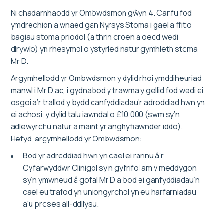
Ni chadarnhaodd yr Ombwdsmon gŵyn 4. Canfu fod
ymdrechion a wnaed gan Nyrsys Stoma i gael a ffitio
bagiau stoma priodol (a thrin croen a oedd wedi
dirywio) yn rhesymol o ystyried natur gymhleth stoma
Mr D.
Argymhellodd yr Ombwdsmon y dylid rhoi ymddiheuriad
manwl i Mr D ac, i gydnabod y trawma y gellid fod wedi ei
osgoi a’r trallod y bydd canfyddiadau’r adroddiad hwn yn
ei achosi, y dylid talu iawndal o £10,000 (swm sy’n
adlewyrchu natur a maint yr anghyfiawnder iddo).
Hefyd, argymhellodd yr Ombwdsmon:
Bod yr adroddiad hwn yn cael ei rannu â’r
Cyfarwyddwr Clinigol sy’n gyfrifol am y meddygon
sy’n ymwneud â gofal Mr D a bod ei ganfyddiadau’n
cael eu trafod yn uniongyrchol yn eu harfarniadau
a’u proses ail-ddilysu.