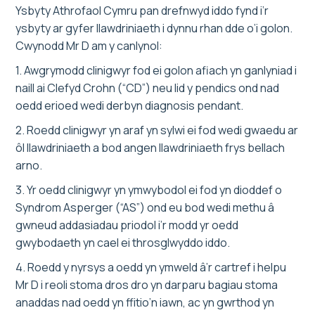
Ysbyty Athrofaol Cymru pan drefnwyd iddo fynd i’r
ysbyty ar gyfer llawdriniaeth i dynnu rhan dde o’i golon.
Cwynodd Mr D am y canlynol:
1. Awgrymodd clinigwyr fod ei golon afiach yn ganlyniad i
naill ai Clefyd Crohn (“CD”) neu lid y pendics ond nad
oedd erioed wedi derbyn diagnosis pendant.
2. Roedd clinigwyr yn araf yn sylwi ei fod wedi gwaedu ar
ôl llawdriniaeth a bod angen llawdriniaeth frys bellach
arno.
3. Yr oedd clinigwyr yn ymwybodol ei fod yn dioddef o
Syndrom Asperger (“AS”) ond eu bod wedi methu â
gwneud addasiadau priodol i’r modd yr oedd
gwybodaeth yn cael ei throsglwyddo iddo.
4. Roedd y nyrsys a oedd yn ymweld â’r cartref i helpu
Mr D i reoli stoma dros dro yn darparu bagiau stoma
anaddas nad oedd yn ffitio’n iawn, ac yn gwrthod yn