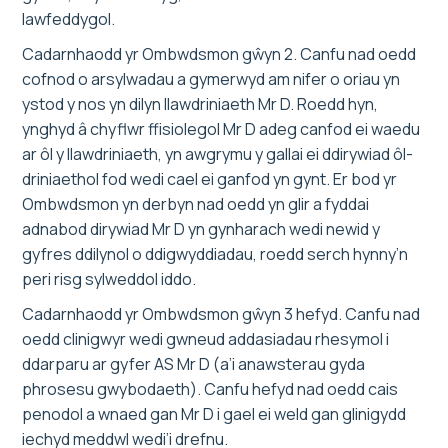
lawfeddygol.
Cadarnhaodd yr Ombwdsmon gŵyn 2. Canfu nad oedd
cofnod o arsylwadau a gymerwyd am nifer o oriau yn
ystod y nos yn dilyn llawdriniaeth Mr D. Roedd hyn,
ynghyd â chyflwr ffisiolegol Mr D adeg canfod ei waedu
ar ôl y llawdriniaeth, yn awgrymu y gallai ei ddirywiad ôl-
driniaethol fod wedi cael ei ganfod yn gynt. Er bod yr
Ombwdsmon yn derbyn nad oedd yn glir a fyddai
adnabod dirywiad Mr D yn gynharach wedi newid y
gyfres ddilynol o ddigwyddiadau, roedd serch hynny’n
peri risg sylweddol iddo.
Cadarnhaodd yr Ombwdsmon gŵyn 3 hefyd. Canfu nad
oedd clinigwyr wedi gwneud addasiadau rhesymol i
ddarparu ar gyfer AS Mr D (a’i anawsterau gyda
phrosesu gwybodaeth). Canfu hefyd nad oedd cais
penodol a wnaed gan Mr D i gael ei weld gan glinigydd
iechyd meddwl wedi’i drefnu.