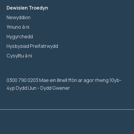
Dewislen Troedyn
Newyddion
Ymuno â ni
Hygyrchedd
Hysbysiad Preifatrwydd
Cysylltu â ni
0300 790 0203 Mae ein llinell ffôn ar agor rhwng 10yb-
4yp Dydd Llun - Dydd Gwener