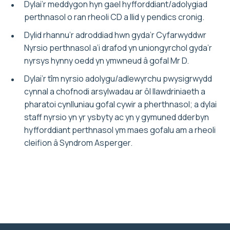
Dylai’r meddygon hyn gael hyfforddiant/adolygiad
perthnasol o ran rheoli CD a llid y pendics cronig.
Dylid rhannu’r adroddiad hwn gyda’r Cyfarwyddwr
Nyrsio perthnasol a’i drafod yn uniongyrchol gyda’r
nyrsys hynny oedd yn ymwneud â gofal Mr D.
Dylai’r tîm nyrsio adolygu/adlewyrchu pwysigrwydd
cynnal a chofnodi arsylwadau ar ôl llawdriniaeth a
pharatoi cynlluniau gofal cywir a pherthnasol; a dylai
staff nyrsio yn yr ysbyty ac yn y gymuned dderbyn
hyfforddiant perthnasol ym maes gofalu am a rheoli
cleifion â Syndrom Asperger.