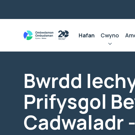
Hafan
Cwyno
Am
Bwrdd Iech
Prifysgol Be
Cadwaladr 