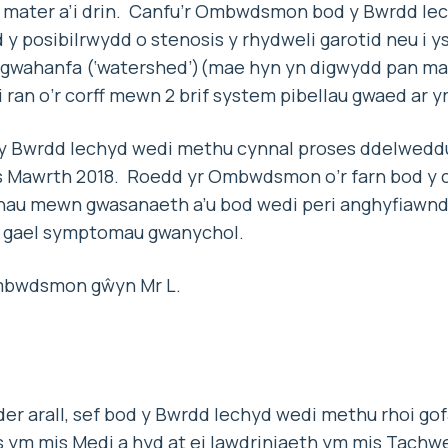
r mater a’i drin. Canfu’r Ombwdsmon bod y Bwrdd I
 y posibilrwydd o stenosis y rhydweli garotid neu i yst
c gwahanfa (‘watershed’)(mae hyn yn digwydd pan ma
 ran o’r corff mewn 2 brif system pibellau gwaed ar yr
 y Bwrdd Iechyd wedi methu cynnal proses ddelweddu
s Mawrth 2018. Roedd yr Ombwdsmon o’r farn bod y c
nau mewn gwasanaeth a’u bod wedi peri anghyfiawnd
 i gael symptomau gwanychol.
mbwdsmon gŵyn Mr L.
2
er arall, sef bod y Bwrdd Iechyd wedi methu rhoi gof
s ym mis Medi a hyd at ei lawdriniaeth ym mis Tachw