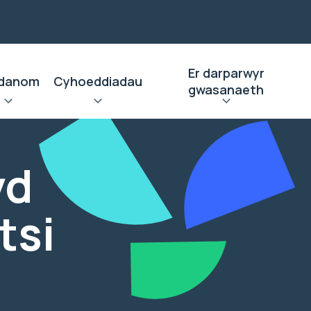
Er darparwyr
danom
Cyhoeddiadau
gwasanaeth
yd
tsi
-