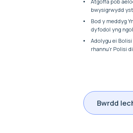
Atgoffa pob aelo
bwysigrwydd ysty
Bod y meddyg Ymg
dyfodol yng ngo
Adolygu ei Bolisi
rhannu’r Polisi d
Bwrdd Iec