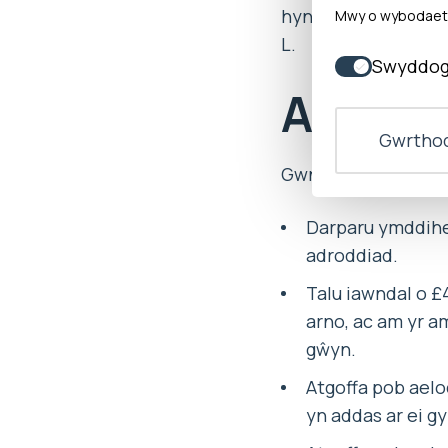
hyn gyfystyr ag a
Mwy o wybodaeth 
L.
Swyddog
Argymh
Gwrthod
Gwnaeth yr Ombwdsm
Darparu ymddiheu
adroddiad.
Talu iawndal o £
arno, ac am yr a
gŵyn.
Atgoffa pob aelod
yn addas ar ei g