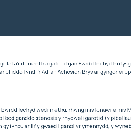
ofal a’r driniaeth a gafodd gan Fwrdd Iechyd Prifys
ar ôl iddo fynd i’r Adran Achosion Brys ar gyngor ei o
 Bwrdd Iechyd wedi methu, rhwng mis Ionawr a mis M
ol bod ganddo stenosis y rhydweli garotid (y pibella
n gyfyngu ar lif y gwaed i ganol yr ymennydd, y wyneb