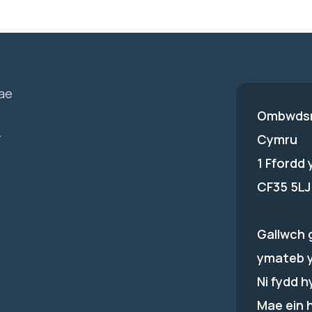
ae
Ombwdsm
-
Cymru
1 Ffordd
CF35 5LJ
Gallwch 
ymateb 
Ni fydd 
Mae ein 