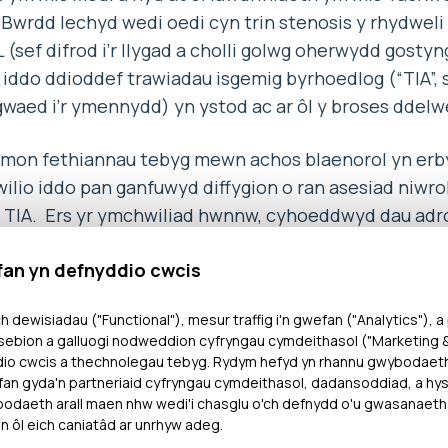
rdd Iechyd wedi oedi cyn trin stenosis y rhydweli
 (sef difrod i’r llygad a cholli golwg oherwydd gostyng
h iddo ddioddef trawiadau isgemig byrhoedlog (“TIA”,
gwaed i’r ymennydd) yn ystod ac ar ôl y broses ddel
on fethiannau tebyg mewn achos blaenorol yn erb
lio iddo pan ganfuwyd diffygion o ran asesiad niwro
 TIA. Ers yr ymchwiliad hwnnw, cyhoeddwyd dau adr
yn hynod feirniadol o ofal a thriniaeth fasgwlaidd y 
fan yn defnyddio cwcis
s argymhellion sylweddol ar gyfer gwelliannau yn y
h dewisiadau ("Functional"), mesur traffig i'n gwefan ("Analytics"), a
ebion a galluogi nodweddion cyfryngau cymdeithasol ("Marketing & 
r farn bod methiannau difrifol wedi digwydd yng ng
dio cwcis a thechnolegau tebyg. Rydym hefyd yn rhannu gwybodaet
t llwyr i ddilyn y Canllaw gwreiddiol a Pholisi’r Bwr
an gyda'n partneriaid cyfryngau cymdeithasol, dadansoddiad, a hysb
daeth arall maen nhw wedi'i chasglu o'ch defnydd o'u gwasanaeth
colli ei olwg yn barhaol a bydd angen iddo gael trinia
n ôl eich caniatâd ar unrhyw adeg.
, y llid a’r pwysau cynyddol sy’n cael ei achosi gan y d