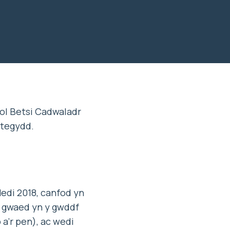
gol Betsi Cadwaladr
ptegydd.
edi 2018, canfod yn
u gwaed yn y gwddf
 a’r pen), ac wedi