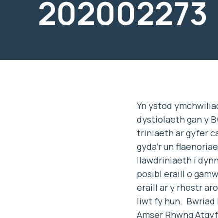
202002273
Yn ystod ymchwilia
dystiolaeth gan y B
triniaeth ar gyfer c
gyda’r un flaenoriae
llawdriniaeth i dy
posibl eraill o gam
eraill ar y rhestr 
liwt fy hun. Bwriad
Amser Rhwng Atgyfei