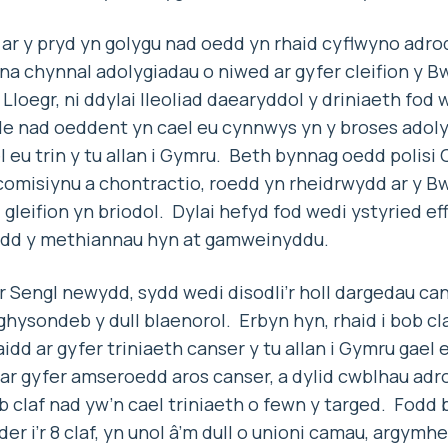
 ar y pryd yn golygu nad oedd yn rhaid cyflwyno adr
a chynnal adolygiadau o niwed ar gyfer cleifion y B
 Lloegr, ni ddylai lleoliad daearyddol y driniaeth fod 
lle nad oeddent yn cael eu cynnwys yn y broses adol
 eu trin y tu allan i Gymru. Beth bynnag oedd polisi 
 comisiynu a chontractio, roedd yn rheidrwydd ar y Bw
i gleifion yn briodol. Dylai hefyd fod wedi ystyried eff
odd y methiannau hyn at gamweinyddu.
 Sengl newydd, sydd wedi disodli’r holl dargedau can
ghysondeb y dull blaenorol. Erbyn hyn, rhaid i bob cla
laidd ar gyfer triniaeth canser y tu allan i Gymru gael
 ar gyfer amseroedd aros canser, a dylid cwblhau ad
 claf nad yw’n cael triniaeth o fewn y targed. Fodd
er i’r 8 claf, yn unol â’m dull o unioni camau, argymhel