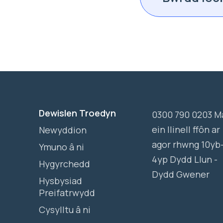
Dewislen Troedyn
0300 790 0203 M
ein llinell ffôn ar
Newyddion
agor rhwng 10yb
Ymuno â ni
4yp Dydd Llun -
Hygyrchedd
Dydd Gwener
Hysbysiad
Preifatrwydd
Cysylltu â ni