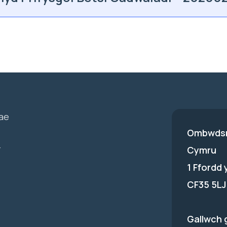
ae
Ombwdsm
-
Cymru
1 Ffordd
CF35 5LJ
Gallwch 