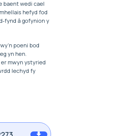
pe baent wedi cael
ymhellais hefyd fod
d‑fynd â gofynion y
rwy’n poeni bod
leg yn hen.
d er mwyn ystyried
wrdd Iechyd fy
2273