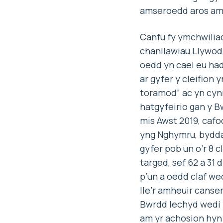
amseroedd aros am d
Canfu fy ymchwiliad
chanllawiau Llywod
oedd yn cael eu ha
ar gyfer y cleifion 
toramod” ac yn cynn
hatgyfeirio gan y Bw
mis Awst 2019, cafod
yng Nghymru, bydda
gyfer pob un o’r 8 
targed, sef 62 a 31
p’un a oedd claf wed
lle’r amheuir canser
Bwrdd Iechyd wedi 
am yr achosion hyn