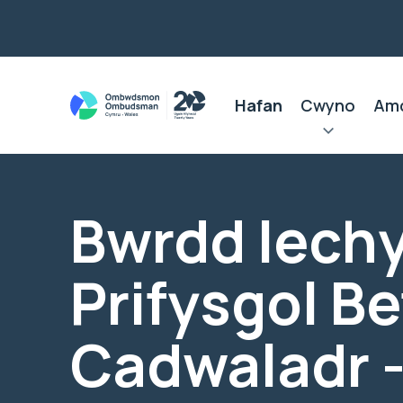
Hafan
Cwyno
Am
Bwrdd Iech
Prifysgol Be
Cadwaladr 