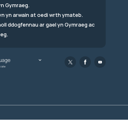
yn Gymraeg.
hyn yn arwain at oedi wrth ymateb.
holl ddogfennau ar gael yn Gymraeg ac
eg.
slate