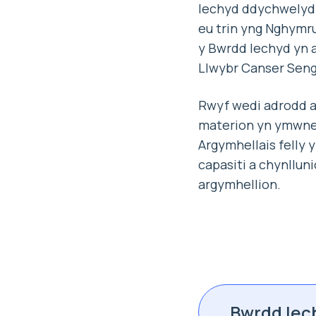
Iechyd ddychwelyd y
eu trin yng Nghymru
y Bwrdd Iechyd yn a
Llwybr Canser Seng
Rwyf wedi adrodd a
materion yn ymwneud
Argymhellais felly 
capasiti a chynllun
argymhellion.
Bwrdd Iec