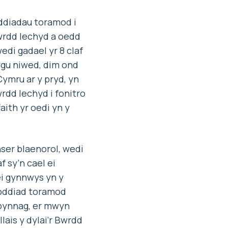
oddiadau toramod i
wrdd Iechyd a oedd
wedi gadael yr 8 claf
ygu niwed, dim ond
Cymru ar y pryd, yn
rdd Iechyd i fonitro
aith yr oedi yn y
ser blaenorol, wedi
f sy’n cael ei
 ei gynnwys yn y
roddiad toramod
 bynnag, er mwyn
lais y dylai’r Bwrdd