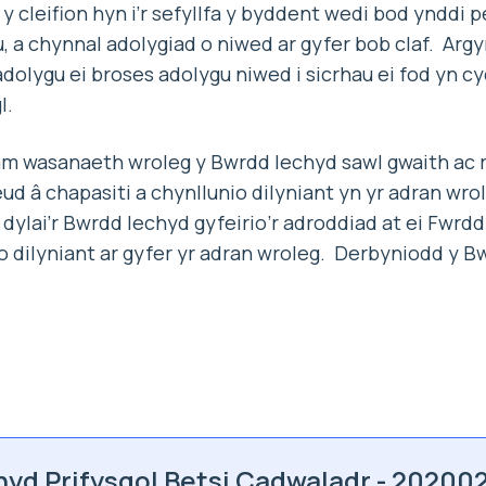
 cleifion hyn i’r sefyllfa y byddent wedi bod ynddi 
, a chynnal adolygiad o niwed ar gyfer bob claf. Arg
dolygu ei broses adolygu niwed i sicrhau ei fod yn cy
l.
m wasanaeth wroleg y Bwrdd Iechyd sawl gwaith ac 
 â chapasiti a chynllunio dilyniant yn yr adran wro
y dylai’r Bwrdd Iechyd gyfeirio’r adroddiad at ei Fwrd
io dilyniant ar gyfer yr adran wroleg. Derbyniodd y B
hyd Prifysgol Betsi Cadwaladr - 20200