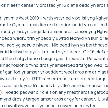
riniaeth canser y prostad yr 16 claf a oedd yn aros
, ym mis Awst 2019 – wrth ystyried y polisi yng Nghym
raeth Cymru – mai dim ond cleifion oedd yn cael eu 
drodd yn erbyn targedau amser aros canser yng Nghym
yr oedd wedi’u trin yr oedd y Bwrdd Iechyd yn llunio 
al adolygiadau o niwed. Nid oedd hyn yn berthnasol i
rdd Iechyd ar gyfer triniaeth yn Lloegr. O’r 16 claf a
d 8 eu hatgyfeirio i Loegr i gael triniaeth. Pe baent 
i’r achosion o fynd dros yr amseroedd targed wedi c
claf gan fod yr amser yr oeddent wedi aros am driniaet
 diwrnod ar gyfer RTT canser (mae’r amseroedd targed
i cael ei ddynodi’n achos brys lle’r amheuir canser ne
). Roedd pedwar o’r cleifion ar y rhestr aros a gafodd
mynd dros y targed amser aros ar gyfer canser. Llu
 a chwblhawyd adolygiadau o niwed ar eu cyfer.