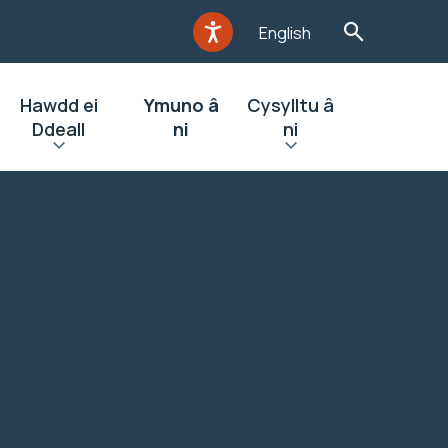
English
Hawdd ei
Ymuno â
Cysylltu â
Ddeall
ni
ni