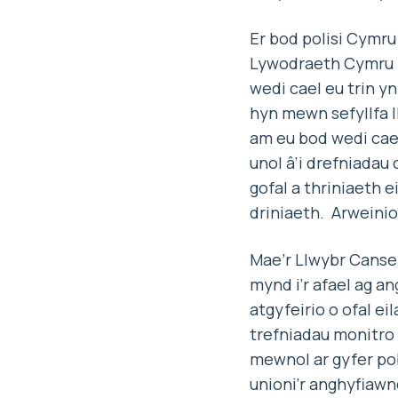
Er bod polisi Cymru
Lywodraeth Cymru n
wedi cael eu trin yn
hyn mewn sefyllfa 
am eu bod wedi cael
unol â’i drefniadau
gofal a thriniaeth e
driniaeth. Arweini
Mae’r Llwybr Canser
mynd i’r afael ag an
atgyfeirio o ofal ei
trefniadau monitro
mewnol ar gyfer pob
unioni’r anghyfiawnd