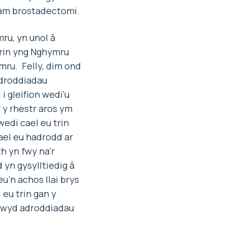
 am brostadectomi.
ru, yn unol â
trin yng Nghymru
ru. Felly, dim ond
“adroddiadau
 gleifion wedi’u
r y rhestr aros ym
wedi cael eu trin
ael eu hadrodd ar
h yn fwy na’r
 yn gysylltiedig â
u’n achos llai brys
 eu trin gan y
niwyd adroddiadau