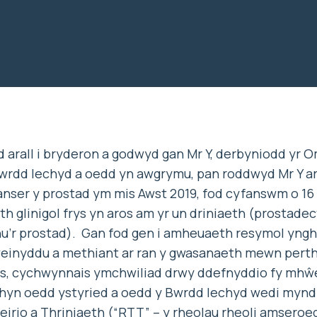
d arall i bryderon a godwyd gan Mr Y, derbyniodd y
wrdd Iechyd a oedd yn awgrymu, pan roddwyd Mr Y ar y
anser y prostad ym mis Awst 2019, fod cyfanswm o 16 o
th glinigol frys yn aros am yr un driniaeth (prostade
nnu’r prostad). Gan fod gen i amheuaeth resymol yng
weinyddu a methiant ar ran y gwasanaeth mewn perthy
aros, cychwynnais ymchwiliad drwy ddefnyddio fy mhŵe
 hyn oedd ystyried a oedd y Bwrdd Iechyd wedi mynd
rio a Thriniaeth (“RTT” – y rheolau rheoli amseroed