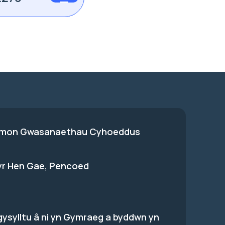
on Gwasanaethau Cyhoeddus
 yr Hen Gae, Pencoed
gysylltu â ni yn Gymraeg a byddwn yn