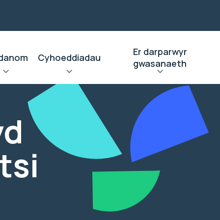
Er darparwyr
danom
Cyhoeddiadau
gwasanaeth
yd
tsi
-