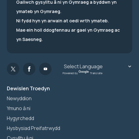
Gallwch gysylltu â ni yn Gymraeg a byddwn yn
ymateb yn Gymraeg.
Ni fydd hyn yn arwain at oedi wrth ymateb.
Mae ein holl ddogfennau ar gael yn Gymraeg ac
yn Saesneg.
Powered by
Translate
Dewislen Troedyn
Newyddion
Ymuno â ni
Hygyrchedd
Hysbysiad Preifatrwydd
Cysylltu â ni