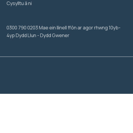
Cysylltu â ni
0300 790 0203 Mae ein llinell ffôn ar agor rhwng 10yb-
4yp Dydd Llun - Dydd Gwener