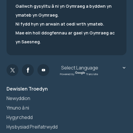
Gallwch gysylltu â ni yn Gymraeg a byddwn yn
ymateb yn Gymraeg.
Ni fydd hyn yn arwain at oedi wrth ymateb.
Mae ein holl ddogfennau ar gael yn Gymraeg ac
yn Saesneg.
Powered by
Translate
Dewislen Troedyn
Newyddion
Ymuno â ni
Hygyrchedd
Hysbysiad Preifatrwydd