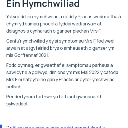
Ein Hymchwiliad
Ystyriodd ein hymchwiliad a oedd y Practis wedi methu â
chymryd camau priodol a fyddai wedi arwain at
ddiagnosis cynharach o ganser pledren Mrs F.
Canfu’r ymchwiliad y dylai symptomau Mrs F fod wedi
arwain at atgyfeiriad brys o amheuaeth o ganser ym
mis Gorffennaf 2021.
Fodd bynnag, er gwaethaf ei symptomau parhaus a
sawl cyfle a gollwyd, dim ond ym mis Mai 2022 y cafodd
Mrs F ei hatgyfeirio gan y Practis ar gyfer ymchwiliad
pellach.
Penderfynom fod hwn yn fethiant gwasanaeth
sylweddol.