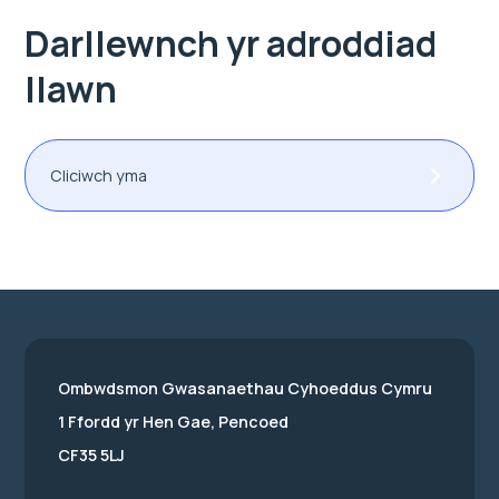
Darllewnch yr adroddiad
llawn
Cliciwch yma
Ombwdsmon Gwasanaethau Cyhoeddus Cymru
1 Ffordd yr Hen Gae, Pencoed
CF35 5LJ