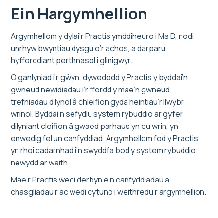
Ein Hargymhellion
Argymhellom y dylai’r Practis ymddiheuro i Ms D, nodi
unrhyw bwyntiau dysgu o’r achos, a darparu
hyfforddiant perthnasol i glinigwyr.
O ganlyniad i’r gŵyn, dywedodd y Practis y byddai’n
gwneud newidiadau i’r ffordd y mae’n gwneud
trefniadau dilynol â chleifion gyda heintiau’r llwybr
wrinol. Byddai’n sefydlu system rybuddio ar gyfer
dilyniant cleifion â gwaed parhaus yn eu wrin, yn
enwedig fel un canfyddiad. Argymhellom fod y Practis
yn rhoi cadarnhad i’n swyddfa bod y system rybuddio
newydd ar waith.
Mae’r Practis wedi derbyn ein canfyddiadau a
chasgliadau’r ac wedi cytuno i weithredu’r argymhellion.