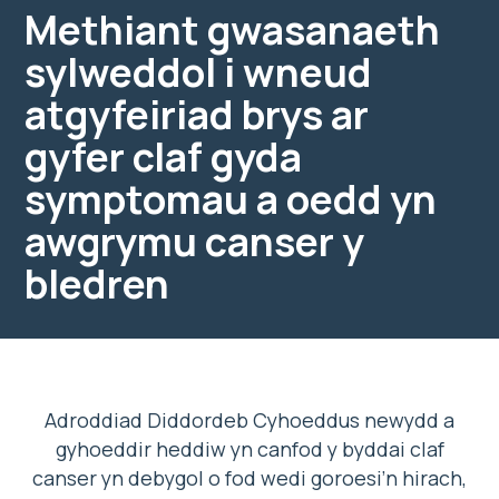
Methiant gwasanaeth
sylweddol i wneud
atgyfeiriad brys ar
gyfer claf gyda
symptomau a oedd yn
awgrymu canser y
bledren
Adroddiad Diddordeb Cyhoeddus newydd a
gyhoeddir heddiw yn canfod y byddai claf
canser yn debygol o fod wedi goroesi’n hirach,