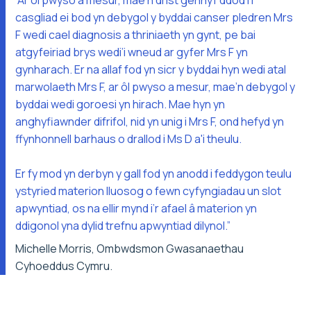
“Ar ôl pwyso a mesur, mae’n drist gennyf ddod i’r
casgliad ei bod yn debygol y byddai canser pledren Mrs
F wedi cael diagnosis a thriniaeth yn gynt, pe bai
atgyfeiriad brys wedi’i wneud ar gyfer Mrs F yn
gynharach. Er na allaf fod yn sicr y byddai hyn wedi atal
marwolaeth Mrs F, ar ôl pwyso a mesur, mae’n debygol y
byddai wedi goroesi yn hirach. Mae hyn yn
anghyfiawnder difrifol, nid yn unig i Mrs F, ond hefyd yn
ffynhonnell barhaus o drallod i Ms D a'i theulu.
Er fy mod yn derbyn y gall fod yn anodd i feddygon teulu
ystyried materion lluosog o fewn cyfyngiadau un slot
apwyntiad, os na ellir mynd i’r afael â materion yn
ddigonol yna dylid trefnu apwyntiad dilynol.”
Michelle Morris, Ombwdsmon Gwasanaethau
Cyhoeddus Cymru.