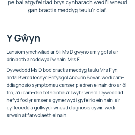
pe bai atgyfeiriad brys cynharach wedi’i wneud
gan bractis meddyg teulu’r claf.
Y Gŵyn
Lansiom ymchwiliad ar ôl i Ms D gwyno am y gofal a’r
driniaeth a roddwyd i’w nain, Mrs F.
Dywedodd Ms D bod practis meddyg teulu Mrs F yn
ardal Bwrdd Iechyd Prifysgol Aneurin Bevan wedi cam-
ddiagnosio symptomau canser pledren ei nain dro ar ôl
tro, a’u cam-drin fel heintiau’r llwybr wrinol. Dywedodd
hefyd fod yr amser a gymerwyd i gyfeirio ein nain, a’r
cyfleoedd a gollwyd i wneud diagnosis cywir, wedi
arwain at farwolaeth ei nain.