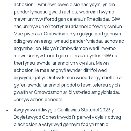
achosion. Dymunwn bwysleisio nad ydym, yn ein
penderfyniadau gwaith achos, wedi ein rhwymo
mewn unrhyw ffordd gan delerau’r Rheoliadau GIW
nac unrhyw un o’r terfynau ariannol o fewn y cynllun.
Mae pwerau’r Ombwdsmon yn golygu bod gennym
ddisgresiwn eang i wneud penderfyniadau achos ac
argymhellion. Nid yw’r Ombwdsmon wedi’i rwymo
mewn unrhyw ffordd gan delerau’r cynllun GIW na
therfynau iawndal ariannol yn y cynllun. Mewn
achosion lle mae anghyfiawnder difrifol wedi
digwydd, gall yr Ombwdsmon wneud argymhellion ar
gyfer iawndal ariannol priodol o fewn telerau cylch
gwaith yr Ombwdsmon ar ôl ystyried amgylchiadau
unrhyw achos penodol.
Awgrymwn ddiwygio Canllawiau Statudol 2023 y
Ddyletswydd Gonestrwydd i’r perwyl y dylai’r ddysg
o achosion a ystyriwyd gennym fod yn rhan o