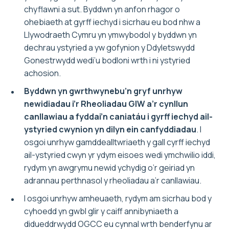
chyflawni a sut. Byddwn yn anfon rhagor o
ohebiaeth at gyrff iechyd i sicrhau eu bod nhw a
Llywodraeth Cymru yn ymwybodol y byddwn yn
dechrau ystyried a yw gofynion y Ddyletswydd
Gonestrwydd wedi’u bodloni wrth i ni ystyried
achosion.
Byddwn yn gwrthwynebu’n gryf unrhyw
newidiadau i’r Rheoliadau GIW a’r cynllun
canllawiau a fyddai’n caniatáu i gyrff iechyd ail-
ystyried cwynion yn dilyn ein canfyddiadau
. I
osgoi unrhyw gamddealltwriaeth y gall cyrff iechyd
ail-ystyried cwyn yr ydym eisoes wedi ymchwilio iddi,
rydym yn awgrymu newid ychydig o’r geiriad yn
adrannau perthnasol y rheoliadau a’r canllawiau.
I osgoi unrhyw amheuaeth, rydym am sicrhau bod y
cyhoedd yn gwbl glir y caiff annibyniaeth a
didueddrwydd OGCC eu cynnal wrth benderfynu ar