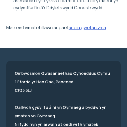
asesiadau cyrff y GIG o ba mor effeithiol y maent yn
cydymffurfio â’r Ddyletswydd Gonestrwydd.
Mae ein hymateb llawn ar gael
ar ein gwefan yma
.
Ombwdsmon Gwasanaethau Cyhoeddus Cymru
1 Ffordd yr Hen Gae, Pencoed
CF35 5LJ
Gallwch gysylltu â ni yn Gymraeg a byddwn yn
ymateb yn Gymraeg.
Ni fydd hyn yn arwain at oedi wrth ymateb.