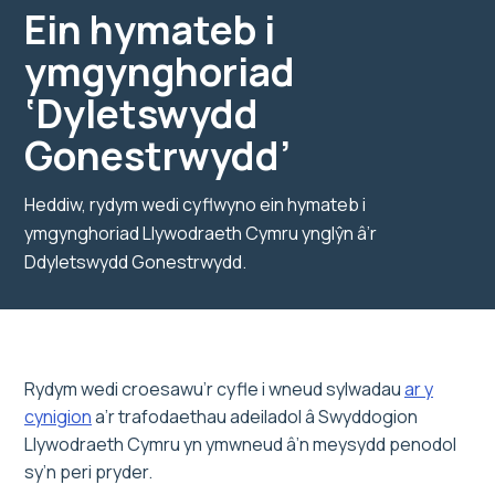
Ein hymateb i
ymgynghoriad
‘Dyletswydd
Gonestrwydd’
Heddiw, rydym wedi cyflwyno ein hymateb i
ymgynghoriad Llywodraeth Cymru ynglŷn â’r
Ddyletswydd Gonestrwydd.
Rydym wedi croesawu’r cyfle i wneud sylwadau
ar y
cynigion
a’r trafodaethau adeiladol â Swyddogion
Llywodraeth Cymru yn ymwneud â’n meysydd penodol
sy’n peri pryder.