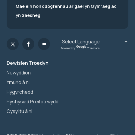
Mae ein holl ddogfennau ar gael yn Gymraeg ac
yn Saesneg.
Powered by
Translate
Dewislen Troedyn
Newyddion
Ymuno â ni
Hygyrchedd
Hysbysiad Preifatrwydd
Cysylltu â ni