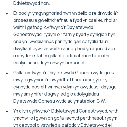
Ddyletswydd hon.
Er bod yr ymgynghoriad hwn yn delio o reidrwydd â’r
prosesau a gweithdrefnau a fydd yn cael eu rhoi ar
waith i gefnogi cyflwyno’r Ddyletswydd
Gonestrwydd, rydym o’r farn y bydd y cynigion hyn
ond yn llwyddiannus pan fydd gan sefydliadau’r
diwylliant cywir ar waith i annog bod yn agored ac i
roi hyder i staff y gallant godi materion heb ofni
canlyniadau iddyn nhw yn bersonol.
Gallai cyflwyno’r Ddyletswydd Gonestrwydd greu
mwy o gwynion i’n swyddfa. I baratoi ar gyfer y
cynnydd posibl hwnnw, rydym yn awyddus i ddysgu
mwy am y nifer disgwyliedig o adolygiadau
Dyletswydd Gonestrwydd ac ymatebion GIW.
Yn dilyn cyflwyno’r Ddyletswydd Gonestrwydd, wrth
ymchwilio i gwynion gofal iechyd perthnasol, rydym
yn debygol o ystyried a gafodd y Ddyletswydd ei