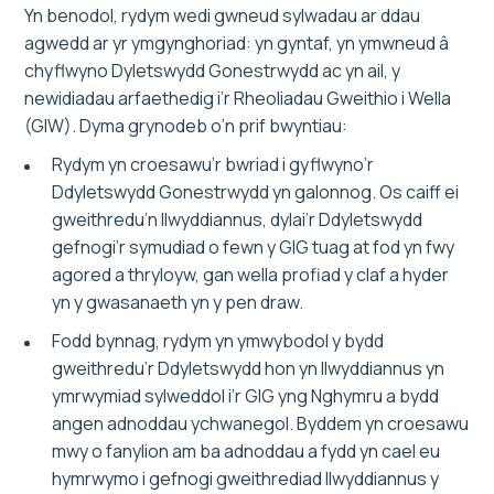
Yn benodol, rydym wedi gwneud sylwadau ar ddau
agwedd ar yr ymgynghoriad: yn gyntaf, yn ymwneud â
chyflwyno Dyletswydd Gonestrwydd ac yn ail, y
newidiadau arfaethedig i’r Rheoliadau Gweithio i Wella
(GIW). Dyma grynodeb o’n prif bwyntiau:
Rydym yn croesawu’r bwriad i gyflwyno’r
Ddyletswydd Gonestrwydd yn galonnog. Os caiff ei
gweithredu’n llwyddiannus, dylai’r Ddyletswydd
gefnogi’r symudiad o fewn y GIG tuag at fod yn fwy
agored a thryloyw, gan wella profiad y claf a hyder
yn y gwasanaeth yn y pen draw.
Fodd bynnag, rydym yn ymwybodol y bydd
gweithredu’r Ddyletswydd hon yn llwyddiannus yn
ymrwymiad sylweddol i’r GIG yng Nghymru a bydd
angen adnoddau ychwanegol. Byddem yn croesawu
mwy o fanylion am ba adnoddau a fydd yn cael eu
hymrwymo i gefnogi gweithrediad llwyddiannus y