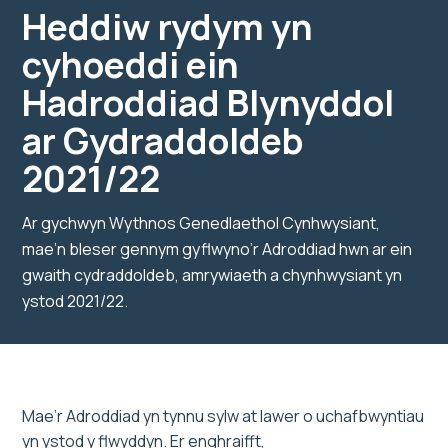
Heddiw rydym yn
cyhoeddi ein
Hadroddiad Blynyddol
ar Gydraddoldeb
2021/22
Ar gychwyn Wythnos Genedlaethol Cynhwysiant,
mae’n bleser gennym gyflwyno’r Adroddiad hwn ar ein
gwaith cydraddoldeb, amrywiaeth a chynhwysiant yn
ystod 2021/22.
Mae’r Adroddiad yn tynnu sylw at lawer o uchafbwyntiau
yn ystod y flwyddyn. Er enghraifft,