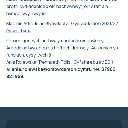
broffil cydraddoldeb ein hachwynwyr, ein staff a’n
hymgeiswyr swyddi.
Mae ein Adroddiad Blynyddol ar Gydraddoldeb 2021/22
i’w weld yma
.
Os oes gennych unrhyw ymholiadau ynghylch yr
Adroddiad hwn, neu os hoffech drafod yr Adroddiad yn
fanylach, cysylltwch â
Ania Rolewska (Pennaeth Polisi, Cyfathrebu ac EDI)
ar
ania.rolewska@ombwdsmon.cymru
neu
07960
921 959.