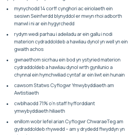
mynychodd 14 corff cynghori ac eiriolaeth ein
sesiwn Seinfwrdd blynyddol er mwyn rhoi adborth
manwl i ni ar ein hygyrchedd
rydym wedi parhau i adeiladu ar ein gallu i nodi
materion cydraddoldeb a hawliau dynol yn well yn ein
gwaith achos
gwnaethom sicrhau ein bod yn ystyried materion
cydraddoldeb a hawliau dynol wrth gynllunio a
chynnal ein hymchwiliad cyntaf ar ein liwt ein hunain
cawsom Statws Cyflogwr Ymwybyddiaeth am
Awtistiaeth
cwblhaodd 71% o’n staff hyfforddiant
ymwybyddiaeth hiliaeth
enillom wobr lefel arian Cyflogwr ChwaraeTeg am
gydraddoldeb rhywedd – am y drydedd flwyddyn yn