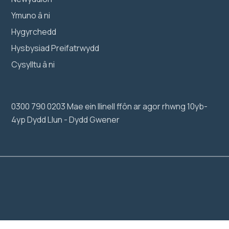
Ymuno â ni
Hygyrchedd
Hysbysiad Preifatrwydd
Cysylltu â ni
0300 790 0203 Mae ein llinell ffôn ar agor rhwng 10yb-
4yp Dydd Llun - Dydd Gwener