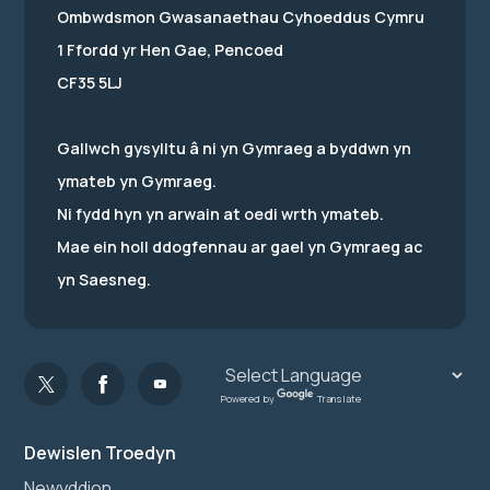
Ombwdsmon Gwasanaethau Cyhoeddus Cymru
1 Ffordd yr Hen Gae, Pencoed
CF35 5LJ
Gallwch gysylltu â ni yn Gymraeg a byddwn yn
ymateb yn Gymraeg.
Ni fydd hyn yn arwain at oedi wrth ymateb.
Mae ein holl ddogfennau ar gael yn Gymraeg ac
yn Saesneg.
Powered by
Translate
Dewislen Troedyn
Newyddion