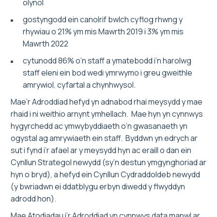
olynol
gostyngodd ein canolrif bwlch cyflog rhwng y
rhywiau o 21% ym mis Mawrth 2019 i 3% ym mis
Mawrth 2022
cytunodd 86% o’n staff a ymatebodd i’n harolwg
staff eleni ein bod wedi ymrwymo i greu gweithle
amrywiol, cyfartal a chynhwysol.
Mae’r Adroddiad hefyd yn adnabod rhai meysydd y mae
rhaid i ni weithio arnynt ymhellach. Mae hyn yn cynnwys
hygyrchedd ac ymwybyddiaeth o’n gwasanaeth yn
ogystal ag amrywiaeth ein staff. Byddwn yn edrych ar
sut i fynd i’r afael ar y meysydd hyn ac eraill o dan ein
Cynllun Strategol newydd (sy’n destun ymgynghoriad ar
hyn o bryd), a hefyd ein Cynllun Cydraddoldeb newydd
(y bwriadwn ei ddatblygu erbyn diwedd y flwyddyn
adrodd hon).
Mae Atodiadau i’r Adroddiad yn cynnwys data manwl ar